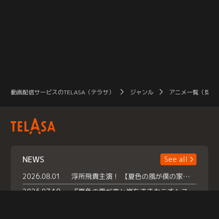
動画配信サービスのTELASA（テラサ）
ジャンル
アニメ一覧（見放
NEWS
See all
2026.08.01
浮所飛貴主演！ 【夏色の風が僕の家にやってきた】 本日よりテラサで独占配信スタート！
2026.07.18
『夏色の雲が恋と嵐をまきおこす』スペシャルメイキング 【Part1】2026年７月18日（土）23時30分～配信スタート！話題のシーンの裏側を大公開！豪華キャスト大集合！ 『武宮家 真夏の家族会議』開催！
2026.07.15
救命医・遥（今田）の《心揺さぶる過去》や、 麻酔科医・権野（船越英一郎）の《謎多きプライベート》など… 《知られざるエピソード》を独占配信！