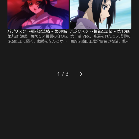
どころか、風雲急を告げていると知
喜ぶ五宝連に、八郎は…。【提供：
った八郎は--。【提供：バンダイチ
バンダイチャンネル】
ャンネル】
バジリスク ～桜花忍法帖～ 第09話
バジリスク ～桜花忍法帖～ 第10話
第九話 胡蝶、舞えり／叢雲の守りは
第十話 羽衣、修羅を見たり／成尋の
予想以上に堅く、敵勢をなんとかか
目的は織田上総介信長の復活、乱世
いくぐり離脱する涙と現。傷ついた
の再来…そう聞いた滑婆は、かつて
体を川で洗い流し、秘密の約束を交
経験した凄惨な戦火での出来事を思
わす二人。涙と現の命がけの情報を
い出す--悲嘆の念とともに。一方、
もとに、才蔵は自らの眼を叢雲へ飛
叢雲討伐に乗り出した紀州藩は砲撃
ばす。そこで眼が捉えた信じられぬ
を開始せんとする。が、その時--。
光景とは--。【提供：バンダイチャ
【提供：バンダイチャンネル】
1
ンネル】