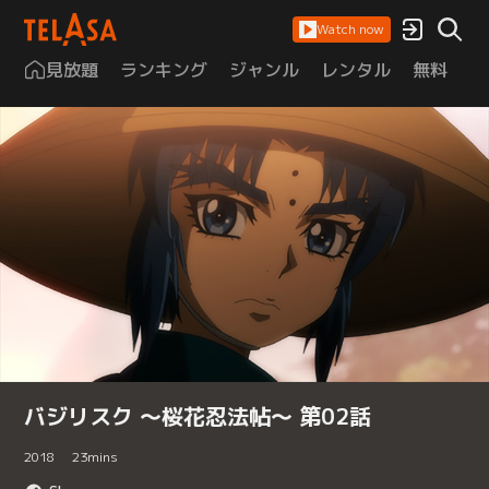
Watch now
見放題
ランキング
ジャンル
レンタル
無料
は
バジリスク ～桜花忍法帖～ 第02話
2018
23
mins