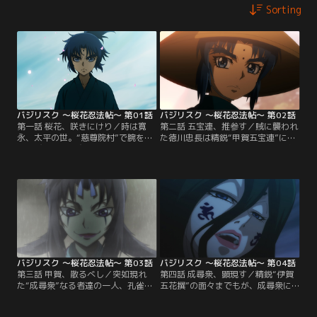
Sorting
バジリスク ～桜花忍法帖～ 第01話
バジリスク ～桜花忍法帖～ 第02話
第一話 桜花、咲きにけり／時は寛
第二話 五宝連、推参す／賊に襲われ
永、太平の世。“慈尊院村”で腕を磨
た徳川忠長は精鋭“甲賀五宝連”に救
く忍び達の中に交じる、異彩を放つ
われる。が、そこに棟梁である八郎
少年と少女。甲賀八郎、伊賀響--実
の姿はない。八郎は村を密かに出て
の兄妹にして契りを結ぶことを宿命
行こうとしていた。八郎と響の、お
づけられた若き棟梁達--響はその事
互いの瞳術が交錯することで生じ
実を受け入れているようだが、八郎
た“何か”が再び発現するのを恐れ
は…。【提供：バンダイチャンネ
て…。【提供：バンダイチャンネ
ル】
ル】
バジリスク ～桜花忍法帖～ 第03話
バジリスク ～桜花忍法帖～ 第04話
第三話 甲賀、散るべし／突如現れ
第四話 成尋衆、顕現す／精鋭“伊賀
た“成尋衆”なる者達の一人、孔雀
五花撰”の面々までもが、成尋衆に
啄。その人智を超えた絶技に蹂躙さ
よって軽々と葬られていく。忠長の
れていく甲賀五宝連の面々。最後に
もとには首魁“成尋”が現れ、時空を