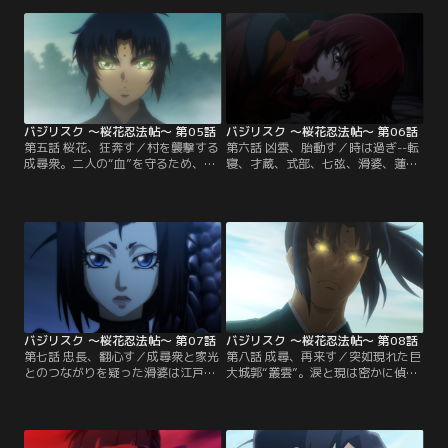
残された老獪なる甲賀忍者、七斗鯨
超越した“金剛楼閣”なる空間へと忠
飲は一計を案じ、死中に活路を見出
長をいざなう。そこで忠長は、家光
さんとする。【提供：バンダイチャ
と過ごした幼き日の記憶を見せら
ンネル】
れ…。【提供：バンダイチャンネ
ル】
バジリスク ～桜花忍法帖～ 第05話
バジリスク ～桜花忍法帖～ 第06話
第五話 桜花、狂奔す／村を襲撃する
第六話 凶雲、胎動す／時は過ぎ--転
成尋衆。二人の“血”を守るため、八
寝、才蔵、式部、七弦、滑婆、蓮、
郎と響をかくまいつつ応戦する若き
涙、現、そして響--新五宝連、新五
忍び達だが、歯が立つはずもな
花撰となった若き忍びたちは成尋衆
く…。危機に駆けつけた八郎と響、
の再来に備え、それぞれの思いを胸
二人の感情が高ぶったとき、それは
に修行に励む。だがしかし、そこに
起こってしまう--“桜花”が--。【提
八郎の姿はない…。【提供：バンダ
供：バンダイチャンネル】
イチャンネル】
バジリスク ～桜花忍法帖～ 第07話
バジリスク ～桜花忍法帖～ 第08話
第七話 忠長、翻心す／成尋衆と家光
第八話 成尋、再来す／突如現れた巨
とのつながりを疑った滑婆は江戸城
大城郭“叢雲”。涙と現は密かに偵察
へと潜入、そこで意外な人物と出会
を試み、叢雲へと近づく。一方、忠
う。一方、謀反の罪で蟄居となった
長の依頼を拒んだ八郎は、忠長の手
忠長と邂逅する八郎。そこで、成尋
勢と一戦交えることとなる。そこへ
衆をとりまく事態が終息していない
馳せ参じる新五宝連の面々。再会を