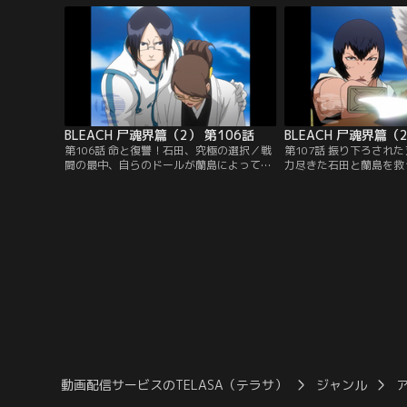
ウラを召還してマユリに対する攻撃を開始
ナルのバウントの紋章を
する。マユリも斬魂刀を解放して迎え撃つ
は、ネムを捕まえて問い
が、尸魂界にきて力が増しているバウラの
護とチャドが駆けつけ、
攻撃をまともにくらってしまい…。【提
る。一方その頃、石田が
供：バンダイチャンネル】
を…。【提供：バンダイ
BLEACH 尸魂界篇（2） 第106話
BLEACH 尸魂界篇（
第106話 命と復讐！石田、究極の選択／戦
第107話 振り下ろされ
闘の最中、自らのドールが蘭島によって与
力尽きた石田と蘭島を救
えられたものだったことを知らされた狩
まま卍解して狩矢との決
矢。蘭島は浄界章の力を使ってバウントを
駆けつけた日番谷達も一
助けたいと狩矢に提案するが、狩矢は「何
するが、蘭島に止められ
を今さら…」と攻撃の手を緩めない。狩矢
谷達に瀞霊廷内には狩矢
は、蘭島を追い詰めながら自らの苦難の過
にも数多くの浄界章が存
去を思い出していた。死神を信じて裏切ら
章の解放に連動して全て
れた仲間の姿。強大なドールの力を手に入
あるという話をする…。
れ…。【提供：バンダイチャンネル】
チャンネル】
動画配信サービスのTELASA（テラサ）
ジャンル