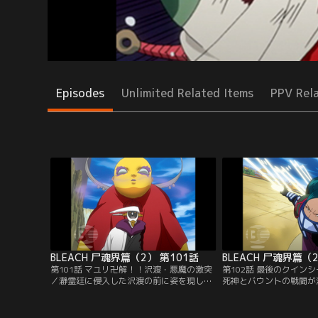
Episodes
Unlimited Related Items
PPV Rel
BLEACH 尸魂界篇（2） 第101話
BLEACH 尸魂界篇（
第101話 マユリ卍解！！沢渡・悪魔の激突
第102話 最後のクイン
／瀞霊廷に侵入した沢渡の前に姿を現した
死神とバウントの戦闘が
のは、十二番隊隊長の涅マユリだった。沢
技術開発局に狩矢が現れ
渡に実験材料にならないかと提案するマユ
局員達を次々と退けた狩
リ。マユリの申し出を拒否した沢渡は、バ
へと入っていく。技術開