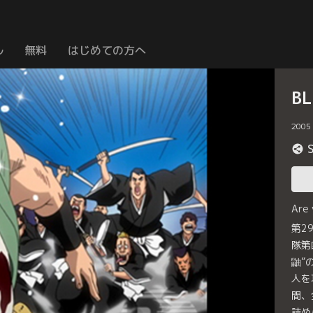
ル
無料
はじめての方へ
B
2005
Are
第2
隊第
鼬”
人を
間、
詰め