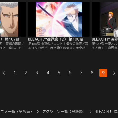
探している狩矢
魂界での戦いを楽しんでいた。ヨシの猛攻
の元、十番隊の隊
詰める。そこに一
の中、なんとか反撃の糸口をつかもうとす
いくが、古賀はダ
狩矢と戦闘が始ま
る石田。一方、瀞霊廷を壊滅させる力を秘
信網をかく乱。そ
瀞霊廷内の死神達
めた『浄界章』を狩矢に奪われた死神達
していく。傷つい
チャンネル】
は…。【提供：バンダイチャンネル】
供：バンダイチャ
2） 第107話
BLEACH 尸魂界篇（2） 第108話
た刃！破滅の瞬間／
第108話 慟哭のバウント！最後の激突／双
第109話 一護と
った一護は、その
キョクの丘で一護と狩矢の最後の激突が始
矢を倒して浄界章
戦に挑む。遅れて
まった。狩矢の戦闘スタイルが驚異的な回
して数日、一護達
護の後を追おうと
復力に頼った返し技であることに気付いた
門の準備が整うま
る。蘭島は、日番
一護は、天鎖斬月のスピードで反撃の隙を
休めていた。一護
が持ち出した以外
与えない猛攻を見せる。追い込まれた狩矢
ルキアを見舞うた
在し、狩矢の浄界
は一護の攻撃に対抗するため、ドール・メ
る。元々藍染の反
1
2
3
4
5
6
7
8
9
が誘爆する危険が
ッサーの秘められた力を解放する。風を操
っていたルキアは
【提供：バンダイ
るメッサーは、大気を摩擦させ…。【提
トの戦いに参加し
供：バンダイチャンネル】
に…。【提供：バ
アニメ一覧（見放題）
アクション一覧（見放題）
BLEACH 尸