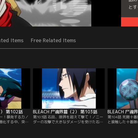
とす
Seri
ated Items
Free Related Items
2） 第102話
BLEACH 尸魂界篇（2） 第103話
BLEACH 尸魂
シー！暴発する力／
第103話 石田、限界を超えて撃て！／ニー
第104話 死闘十
激化する中、突然
ダーの攻撃で大きなダメージを受けた石田
と接触した十番隊
る。警備の死神や
だったが、隙をついてなんとか反撃を開始
人のバウントセン
矢は、局の奥深く
する。安定しない装身具の力に苦戦する石
隊の死神を総動員
発局にあるオリジ
田。対するヨシは、思う存分暴れられる尸
を捕捉しようとす