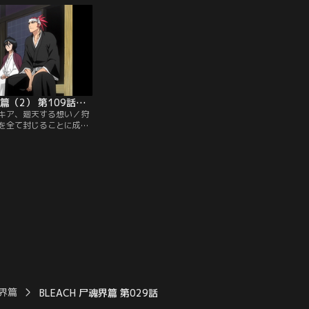
員達が古賀を追い詰めて
で残るバウントは狩矢だけとなったが、
ルクを使って十番隊の通
『浄界章』を手に入れた狩矢にはうかつに
の隙に隊員達を各個撃破
手が出せない。対応に苦慮する死神達。そ
た隊員達の姿に…。【提
の頃狩矢は、浄界章に力が満ちるのを…。
ンネル】
【提供：バンダイチャンネル】
BLEACH 尸魂界篇（2） 第109話（最終話）
ルキア、廻天する想い／狩
を全て封じることに成功
は現世へ帰るための穿界
で思い思いの場所で体を
は恋次と共に回復の遅い
めに朽木の屋敷を訪れ
乱の際に霊力の大半を失
、回復しないままバウン
ていたために傷の回復
ンダイチャンネル】
魂界篇
BLEACH 尸魂界篇 第029話