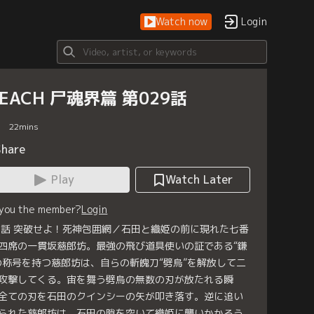
Watch now
Login
LEACH 尸魂界篇 第029話
22
mins
Share
Play
Watch Later
 you the member?
Login
9話 突破せよ！死神包囲網／石田と織姫の前に現れた七番
四席の一貫坂慈郎坊。最強の飛び道具使いの証である“鎌
の称号を持つ慈郎坊は、自らの斬魄刀“劈烏”を解放して二
攻撃してくる。宙を舞う劈烏の無数の刃が放たれる瞬
全ての刃を石田のクインシーの矢が叩き落す。逆に追い
られた慈郎坊は、石田の隙を突いて織姫に襲いかかろう