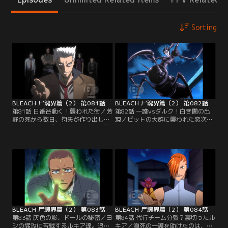
Sorting
BLEACH 尸魂界篇（2） 第081話
BLEACH 尸魂界篇（2） 第082話
第81話 日番谷動く！襲われた街／芳
第82話 一護vsダルク！白き闇の出
野の死から数日、狩矢が作り出した
現／ビットの大群に襲われた恋次の
新しいドール『ビット』が人間を襲
霊圧が消えた。恋次の行方を追って
い、その魂魄を集め始める。尸魂界
街中を走り回る一護、ルキア、織
も密かに隠密機動を配置して現世の
姫、チャド。一護は、その途中でビ
警備を強化しているのだが被害は収
ットに襲われる啓吾を見つける。ビ
まらない。狩矢達はビットが集めて
ットを一蹴する一護だったが、啓吾
くる魂魄を自らの体内に取り込み、
は重症を負ってしまう。一護は啓吾
より強大な力を手に入れていた。も
を治療するために急いでその場を離
はや隠密機動だけでは手におえない
れようとするが、その行く手を古賀
と判断した護廷十三隊は…。【提
が阻む。【提供：バンダイチャンネ
供：バンダイチャンネル】
ル】
BLEACH 尸魂界篇（2） 第083話
BLEACH 尸魂界篇（2） 第084話
第83話 灰色の影、ドールの秘密／ヨ
第84話 代行チーム分裂？裏切ったル
シの猛攻に苦戦するルキア達。追い
キア／瀕死の一護を助けたのは、尸