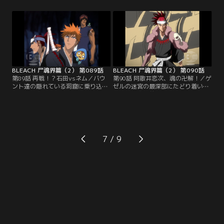
ド。追い詰められバウラの空間に吸
バウントの戦闘力が劇的にあがった
い込まれそうになった時、之芭が最
ことを話す一同。その頃、先行して
後の力を振り絞って一同を別の場所
調査していた弓親は狩矢達が隠れて
に移動させる。なんとかその場を脱
いる洞窟を発見していた。そこは昔
出した乱菊達だったが、このままで
のバウント達が隠れ住んでいた遺跡
はバウラにやられるのは時間の問題
だった。合流した乱菊、吉良、檜佐
だった。その時、乱菊は…。【提
木、弓親の四人は…。【提供：バン
供：バンダイチャンネル】
ダイチャンネル】
BLEACH 尸魂界篇（2） 第089話
BLEACH 尸魂界篇（2） 第090話
第89話 再戦！？石田vsネム／バウ
第90話 阿散井恋次、魂の卍解！／ゲ
ント達の隠れている洞窟に乗り込む
ゼルの迷宮の最深部にたどり着いた
一護、恋次、ルキア、チャド、織姫
一護と恋次の前に姿を現したドー
と改造魂魄のぬいぐるみ達。警戒し
ル・ゲゼルの本体。斬月を構える一
ながら進んでいると、突然目の前に
護。と、恋次が一歩前に出る。「こ
ドール・ゲゼルの目が現れる。ゲゼ
こは俺一人でやらせてくれ」という
ルの目を追って奥に入る一同。その
恋次。現世に来て以来一護達と連携
まま広い部屋に入ると、そこには信
した戦闘に慣れてしまっていた恋次
7
じられないぐらい大量のゲゼルの目
は、自らの中に油断があったことを
が待ち受けていた。いきなり乱戦に
自覚していた。その結果、人間の魂
なる一護達。その頃…。【提供：バ
魄を…。【提供：バンダイチャンネ
ンダイチャンネル】
ル】