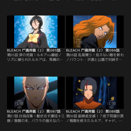
込まれたルキア達は、蔵人と織姫が
魂界から派遣されてきた三番隊副隊
オトリになってルキアが強力な鬼道
長の吉良イヅルだった。傷ついた一
を放つ時間を稼ぐ作戦をたてる。一
護に変わってダルクと戦闘を開始す
方一護は、古賀のドール『ダルク』
るイヅル。その頃、ヨシとルキア・
の攻撃に大きなダメージを受けてい
織姫の戦いに突然馬橋が乱入してき
た。倒れている一護を見て、古賀は
ていた。人間の魂魄に酔っている馬
古い記憶を思い出す。それは古賀が
橋は、ドール『リズ』を出して味方
人里から離れて静かに暮らしていた
であるヨシごと手当たり次第に攻撃
時代…。【提供：バンダイチャンネ
を開始する…。【提供：バンダイチ
ル】
ャンネル】
BLEACH 尸魂界篇（2） 第085話
BLEACH 尸魂界篇（2） 第086話
第85話 涙の死闘！ルキアvs織姫／
第86話 乱菊舞う！見えない敵を斬れ
リズに操られたルキアは、馬橋の命
／バウント・沢渡と公園で対峙する
令通り織姫に攻撃を開始する。動揺
チャド、之芭、ウルル。戦いが始ま
しながらも瞬盾六花で必死に防御す
ろうとしたその瞬間、十番隊副隊
る織姫。馬橋は、リズの能力で眠っ
長・松本乱菊がいきなり姿を表す。
ていたルキアの死神の力を強制的に
一緒に現世に来た吉良達とはぐれて
引き出す。ルキアは死覇装姿になっ
しまった乱菊が、偶然チャドの姿を
て斬魂刀で織姫に切りかかる。ルキ
見つけて近づいてきたのだ。まった
ア相手に本気で戦うことができない
く緊張感のない乱菊は目の前にいる
織姫は次第に追い詰められていく。
老人・沢渡がバウントだと言われて
【提供：バンダイチャンネル】
も信用しない…。【提供：バンダイ
チャンネル】
BLEACH 尸魂界篇（2） 第087話
BLEACH 尸魂界篇（2） 第088話
第87話 白哉召集！動き出す護廷十三
第88話 副隊長全滅！？地下洞窟の罠
隊／激闘の末、バウラの強大なパワ
／戦闘を終えたルキア、チャド、織
ーの前に敗れた之芭。ボロボロの之
姫、之芭、蔵人が浦原商店に帰って
芭をかばいながら戦う乱菊とチャ
くる。それぞれに治療を受けながら