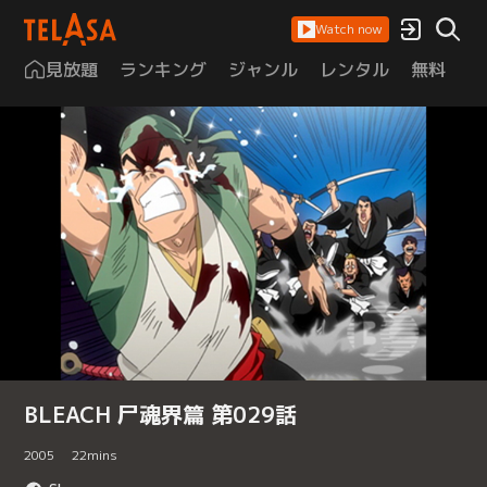
Watch now
見放題
ランキング
ジャンル
レンタル
無料
は
BLEACH 尸魂界篇 第029話
2005
22
mins