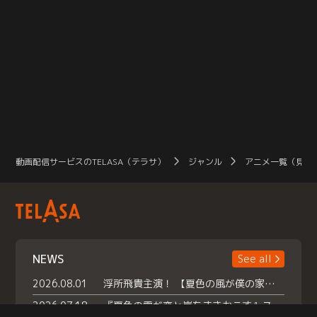
動画配信サービスのTELASA（テラサ）
ジャンル
アニメ一覧（見放
NEWS
See all
2026.08.01
浮所飛貴主演！ 【夏色の風が僕の家にやってきた】 本日よりテラサで独占配信スタート！
2026.07.18
『夏色の雲が恋と嵐をまきおこす』スペシャルメイキング 【Part1】2026年７月18日（土）23時30分～配信スタート！話題のシーンの裏側を大公開！豪華キャスト大集合！ 『武宮家 真夏の家族会議』開催！