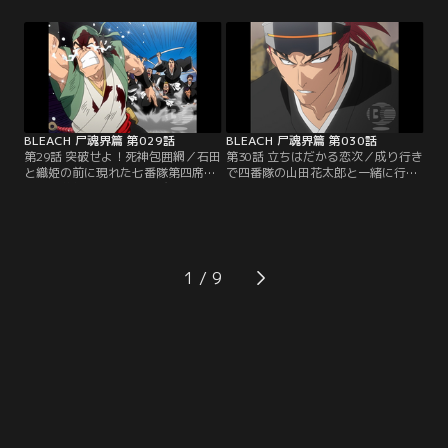
第三席の斑目一角・第五席の綾瀬川
た。ガンジュも十一番隊第五席の弓
弓親とそれぞれに戦闘を開始する。
親から必死に逃げていたが、ついに
一角と死闘を繰り広げる一護。押さ
追い詰められてしまう。背後に迫る
れ気味の一護だったが、次第に一角
弓親。前方には霊力を遮断する『殺
の動きをとらえて反撃に打って出
気石（せっきせき）』で囲まれた巨
る。ついに一角の鬼灯丸をかわして
大な穴。絶体絶命のガンジュ。その
必殺の一撃を放つ一護。【提供：バ
頃…。【提供：バンダイチャンネ
ンダイチャンネル】
ル】
BLEACH 尸魂界篇 第029話
BLEACH 尸魂界篇 第030話
第29話 突破せよ！死神包囲網／石田
第30話 立ちはだかる恋次／成り行き
と織姫の前に現れた七番隊第四席の
で四番隊の山田花太郎と一緒に行動
一貫坂慈郎坊。最強の飛び道具使い
することになった一護とガンジュ。
の証である“鎌鼬”の称号を持つ慈郎
二人はその花太郎の案内で瀞霊廷全
坊は、自らの斬魄刀“劈烏”を解放し
域に張り巡らされた地下水道を通っ
て二人を攻撃してくる。宙を舞う劈
てルキアの捕われている懺罪宮を目
烏の無数の刃が放たれる瞬間、全て
指していた。何故敵である自分達を
の刃を石田のクインシーの矢が叩き
案内するのか花太郎に問う一護。花
1
落す。逆に追い詰められた慈郎坊
太郎は、ルキアの世話係として過ご
は、石田の隙を突いて織姫に襲いか
した日々のことを話し始める。一方
かろうとするが…。【提供：バンダ
瀞霊廷では副隊長達が…。【提供：
イチャンネル】
バンダイチャンネル】