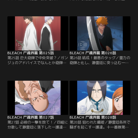
護達。そのリーダーの志波ガンジュ
鶴』は、流魂街一を名乗る花火師だ
と名乗る男と殴り合いをする一護だ
った。さらに先日イノシシに乗って
が、決着がつかないまま突然鳴り響
現れたガンジュは空鶴の弟だったの
いた目覚まし時計に勝負を中断され
である。驚く一護達の前で突入方法
る。現れた時と同様にあっという間
を説明する空鶴。それは一護達を霊
に去って行くイノシシ軍団。ボーゼ
力で固めた砲弾にして志波家が誇る
ンとする一護達。翌朝、瀞霊廷に入
火筒で打ち上げ、空から瀞霊廷に突
る方法を知る『志波空鶴（しばくう
っ込むというとてつもない方法だっ
かく）』という人物を…。【提供：
た。無理やり霊力の砲弾を…。【提
バンダイチャンネル】
供：バンダイチャンネル】
BLEACH 尸魂界篇 第025話
BLEACH 尸魂界篇 第026話
第25話 巨大砲弾で中央突破？／ガン
第26話 結成！最悪のタッグ／霊力の
ジュのアドバイスでなんとか砲弾の
砲弾と化し、瀞霊廷に突っ込む一護
形成のための霊力のコントロールに
達。しかし、一護が霊力のコントロ
成功する一護。突入のメドが立った
ールに失敗したため、瀞霊廷の上空
ことで瀞霊廷内での心得を話そうと
を覆う霊力を遮断する遮魂膜（しゃ
する夜一。しかし砲弾形成の練習で
こんまく）に引っかかってしまう。
力を使い果たした一護はその場で気
必死に霊力を集中して無理やり突入
絶するように眠ってしまう。寝てい
しようとする一護達。その瞬間、砲
る一護の側で必死に砲弾をコントロ
弾が爆発。一護達はバラバラになっ
ールする口上を練習するガンジュ。
て瀞霊廷に落ちていく。石田と織
瀞霊廷突入には…。【提供：バンダ
姫、チャド、夜一、そして…。【提
イチャンネル】
供：バンダイチャンネル】
BLEACH 尸魂界篇 第027話
BLEACH 尸魂界篇 第028話
第27話 必殺の一撃を放て！／四組に
第28話 狙われた織姫／瀞霊廷各所で
分散して瀞霊廷に落下した一護達。
騒ぎを起こす一護達。十一番隊第三
一緒に落ちた一護とガンジュは、偶
席の一角を退けた一護は、今度は十
然その場所でさぼっていた十一番隊
一番隊の隊員達に追いまわされてい