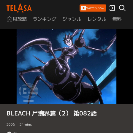
Watch now
見放題
ランキング
ジャンル
レンタル
無料
は
BLEACH 尸魂界篇（2） 第082話
2006
24
mins