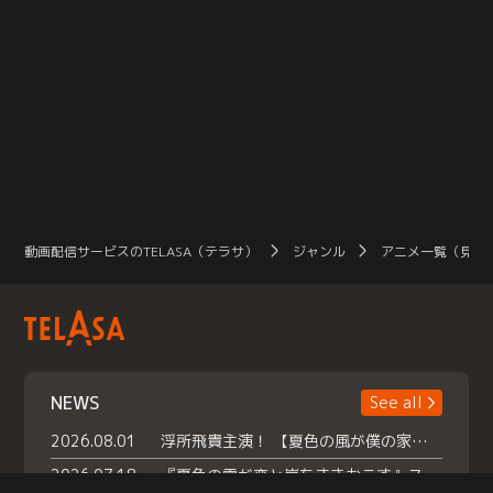
動画配信サービスのTELASA（テラサ）
ジャンル
アニメ一覧（見放
NEWS
See all
2026.08.01
浮所飛貴主演！ 【夏色の風が僕の家にやってきた】 本日よりテラサで独占配信スタート！
2026.07.18
『夏色の雲が恋と嵐をまきおこす』スペシャルメイキング 【Part1】2026年７月18日（土）23時30分～配信スタート！話題のシーンの裏側を大公開！豪華キャスト大集合！ 『武宮家 真夏の家族会議』開催！