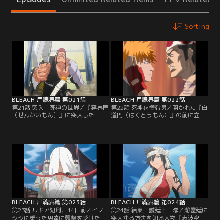
Sorting
BLEACH 尸魂界篇 第021話
BLEACH 尸魂界篇 第022話
第21話 突入！死神の世界／『穿界門
第22話 死神を憎む男／開かれた『白
（せんかいもん）』に突入した一
道門（はくとうもん）』の前に立ち
護、石田、織姫、チャド、夜一。現
はだかる護廷十三隊の三番隊隊長・
世と尸魂界をつなぐ通路に生息する
市丸ギン。隊長という存在を知らな
『拘突（こうとつ）』に飲みこまれ
い一護は、いきなりギンに斬りかか
そうになりながらもなんとか『尸魂
る。驚愕する夜一を横に平然として
界』に到着する。一行が最初に足を
いる一護。一方ギンは、一護の名を
踏み入れたのは、『流魂街（るこん
聞くといきなり斬魄刀を解放して攻
がい）』と呼ばれるこの世界に導か
撃してきた。かろうじて斬月（ざん
れた魂が最初に住まう場所。人影の
げつ）で防御する一護だったが、結
ない流魂街の向こう…。【提供：バ
局、門は閉ざされてしまう。【提
ンダイチャンネル】
供：バンダイチャンネル】
BLEACH 尸魂界篇 第023話
BLEACH 尸魂界篇 第024話
第23話 ルキア処刑、14日前／イノ
第24話 結集！護廷十三隊／瀞霊廷に
シシに乗った男達に襲撃を受けた一
突入する方法を知る人物『志波空