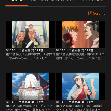
Sorting
BLEACH 尸魂界篇 第021話
BLEACH 尸魂界篇 第022話
第21話 突入！死神の世界／『穿界門
第22話 死神を憎む男／開かれた『白
（せんかいもん）』に突入した一
道門（はくとうもん）』の前に立ち
護、石田、織姫、チャド、夜一。現
はだかる護廷十三隊の三番隊隊長・
世と尸魂界をつなぐ通路に生息する
市丸ギン。隊長という存在を知らな
『拘突（こうとつ）』に飲みこまれ
い一護は、いきなりギンに斬りかか
そうになりながらもなんとか『尸魂
る。驚愕する夜一を横に平然として
界』に到着する。一行が最初に足を
いる一護。一方ギンは、一護の名を
踏み入れたのは、『流魂街（るこん
聞くといきなり斬魄刀を解放して攻
がい）』と呼ばれるこの世界に導か
撃してきた。かろうじて斬月（ざん
れた魂が最初に住まう場所。人影の
げつ）で防御する一護だったが、結
ない流魂街の向こう…。【提供：バ
局、門は閉ざされてしまう。【提
ンダイチャンネル】
供：バンダイチャンネル】
BLEACH 尸魂界篇 第023話
BLEACH 尸魂界篇 第024話
第23話 ルキア処刑、14日前／イノ
第24話 結集！護廷十三隊／瀞霊廷に
シシに乗った男達に襲撃を受けた一
突入する方法を知る人物『志波空