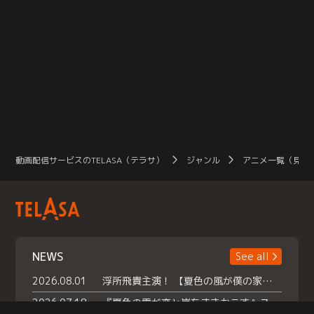
動画配信サービスのTELASA（テラサ）
ジャンル
アニメ一覧（見放
NEWS
See all
2026.08.01
浮所飛貴主演！ 【夏色の風が僕の家にやってきた】 本日よりテラサで独占配信スタート！
2026.07.18
『夏色の雲が恋と嵐をまきおこす』スペシャルメイキング 【Part1】2026年７月18日（土）23時30分～配信スタート！話題のシーンの裏側を大公開！豪華キャスト大集合！ 『武宮家 真夏の家族会議』開催！