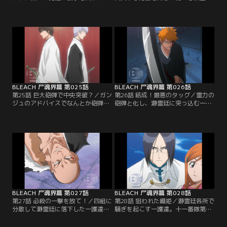
護達。そのリーダーの志波ガンジュ
鶴』は、流魂街一を名乗る花火師だ
と名乗る男と殴り合いをする一護だ
った。さらに先日イノシシに乗って
が、決着がつかないまま突然鳴り響
現れたガンジュは空鶴の弟だったの
いた目覚まし時計に勝負を中断され
である。驚く一護達の前で突入方法
る。現れた時と同様にあっという間
を説明する空鶴。それは一護達を霊
に去って行くイノシシ軍団。ボーゼ
力で固めた砲弾にして志波家が誇る
ンとする一護達。翌朝、瀞霊廷に入
火筒で打ち上げ、空から瀞霊廷に突
る方法を知る『志波空鶴（しばくう
っ込むというとてつもない方法だっ
かく）』という人物を…。【提供：
た。無理やり霊力の砲弾を…。【提
バンダイチャンネル】
供：バンダイチャンネル】
BLEACH 尸魂界篇 第025話
BLEACH 尸魂界篇 第026話
第25話 巨大砲弾で中央突破？／ガン
第26話 結成！最悪のタッグ／霊力の
ジュのアドバイスでなんとか砲弾の
砲弾と化し、瀞霊廷に突っ込む一護
形成のための霊力のコントロールに
達。しかし、一護が霊力のコントロ
成功する一護。突入のメドが立った
ールに失敗したため、瀞霊廷の上空
ことで瀞霊廷内での心得を話そうと
を覆う霊力を遮断する遮魂膜（しゃ
する夜一。しかし砲弾形成の練習で
こんまく）に引っかかってしまう。
力を使い果たした一護はその場で気
必死に霊力を集中して無理やり突入
絶するように眠ってしまう。寝てい
しようとする一護達。その瞬間、砲
る一護の側で必死に砲弾をコントロ
弾が爆発。一護達はバラバラになっ
ールする口上を練習するガンジュ。
て瀞霊廷に落ちていく。石田と織
瀞霊廷突入には…。【提供：バンダ
姫、チャド、夜一、そして…。【提
イチャンネル】
供：バンダイチャンネル】
BLEACH 尸魂界篇 第027話
BLEACH 尸魂界篇 第028話
第27話 必殺の一撃を放て！／四組に
第28話 狙われた織姫／瀞霊廷各所で
分散して瀞霊廷に落下した一護達。
騒ぎを起こす一護達。十一番隊第三
一緒に落ちた一護とガンジュは、偶
席の一角を退けた一護は、今度は十
然その場所でさぼっていた十一番隊
一番隊の隊員達に追いまわされてい