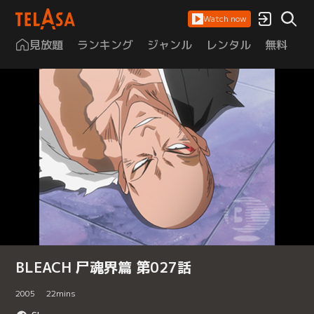
Watch now
見放題
ランキング
ジャンル
レンタル
無料
は
BLEACH 尸魂界篇 第027話
2005
22
mins