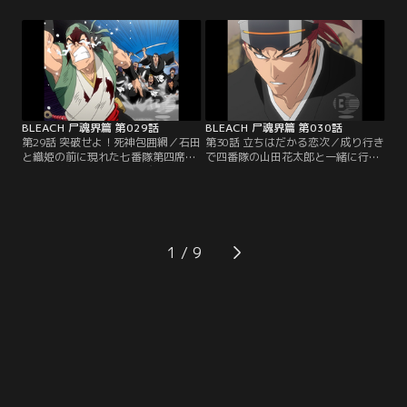
第三席の斑目一角・第五席の綾瀬川
た。ガンジュも十一番隊第五席の弓
弓親とそれぞれに戦闘を開始する。
親から必死に逃げていたが、ついに
一角と死闘を繰り広げる一護。押さ
追い詰められてしまう。背後に迫る
れ気味の一護だったが、次第に一角
弓親。前方には霊力を遮断する『殺
の動きをとらえて反撃に打って出
気石（せっきせき）』で囲まれた巨
る。ついに一角の鬼灯丸をかわして
大な穴。絶体絶命のガンジュ。その
必殺の一撃を放つ一護。【提供：バ
頃…。【提供：バンダイチャンネ
ンダイチャンネル】
ル】
BLEACH 尸魂界篇 第029話
BLEACH 尸魂界篇 第030話
第29話 突破せよ！死神包囲網／石田
第30話 立ちはだかる恋次／成り行き
と織姫の前に現れた七番隊第四席の
で四番隊の山田花太郎と一緒に行動
一貫坂慈郎坊。最強の飛び道具使い
することになった一護とガンジュ。
の証である“鎌鼬”の称号を持つ慈郎
二人はその花太郎の案内で瀞霊廷全
坊は、自らの斬魄刀“劈烏”を解放し
域に張り巡らされた地下水道を通っ
て二人を攻撃してくる。宙を舞う劈
てルキアの捕われている懺罪宮を目
烏の無数の刃が放たれる瞬間、全て
指していた。何故敵である自分達を
の刃を石田のクインシーの矢が叩き
案内するのか花太郎に問う一護。花
1
落す。逆に追い詰められた慈郎坊
太郎は、ルキアの世話係として過ご
は、石田の隙を突いて織姫に襲いか
した日々のことを話し始める。一方
かろうとするが…。【提供：バンダ
瀞霊廷では副隊長達が…。【提供：
イチャンネル】
バンダイチャンネル】