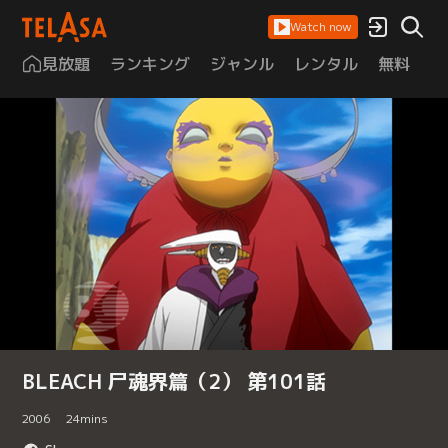
Watch now
見放題
ランキング
ジャンル
レンタル
無料
は
BLEACH 尸魂界篇（2） 第101話
2006
24
mins