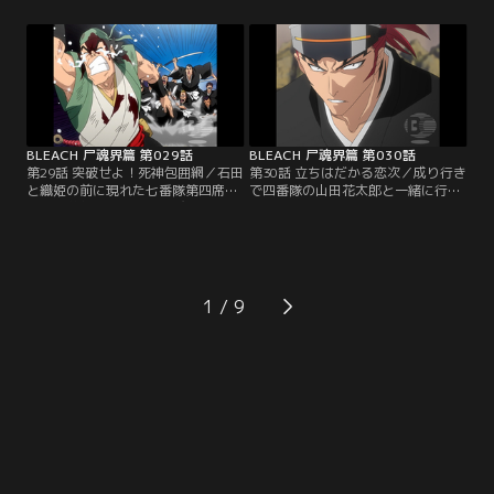
第三席の斑目一角・第五席の綾瀬川
た。ガンジュも十一番隊第五席の弓
弓親とそれぞれに戦闘を開始する。
親から必死に逃げていたが、ついに
一角と死闘を繰り広げる一護。押さ
追い詰められてしまう。背後に迫る
れ気味の一護だったが、次第に一角
弓親。前方には霊力を遮断する『殺
の動きをとらえて反撃に打って出
気石（せっきせき）』で囲まれた巨
る。ついに一角の鬼灯丸をかわして
大な穴。絶体絶命のガンジュ。その
必殺の一撃を放つ一護。【提供：バ
頃…。【提供：バンダイチャンネ
ンダイチャンネル】
ル】
BLEACH 尸魂界篇 第029話
BLEACH 尸魂界篇 第030話
第29話 突破せよ！死神包囲網／石田
第30話 立ちはだかる恋次／成り行き
と織姫の前に現れた七番隊第四席の
で四番隊の山田花太郎と一緒に行動
一貫坂慈郎坊。最強の飛び道具使い
することになった一護とガンジュ。
の証である“鎌鼬”の称号を持つ慈郎
二人はその花太郎の案内で瀞霊廷全
坊は、自らの斬魄刀“劈烏”を解放し
域に張り巡らされた地下水道を通っ
て二人を攻撃してくる。宙を舞う劈
てルキアの捕われている懺罪宮を目
烏の無数の刃が放たれる瞬間、全て
指していた。何故敵である自分達を
の刃を石田のクインシーの矢が叩き
案内するのか花太郎に問う一護。花
1
落す。逆に追い詰められた慈郎坊
太郎は、ルキアの世話係として過ご
は、石田の隙を突いて織姫に襲いか
した日々のことを話し始める。一方
かろうとするが…。【提供：バンダ
瀞霊廷では副隊長達が…。【提供：
イチャンネル】
バンダイチャンネル】