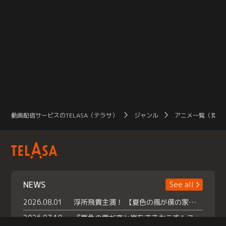
動画配信サービスのTELASA（テラサ）
ジャンル
アニメ一覧（見放
NEWS
See all
2026.08.01
浮所飛貴主演！ 【夏色の風が僕の家にやってきた】 本日よりテラサで独占配信スタート！
2026.07.18
『夏色の雲が恋と嵐をまきおこす』スペシャルメイキング 【Part1】2026年７月18日（土）23時30分～配信スタート！話題のシーンの裏側を大公開！豪華キャスト大集合！ 『武宮家 真夏の家族会議』開催！