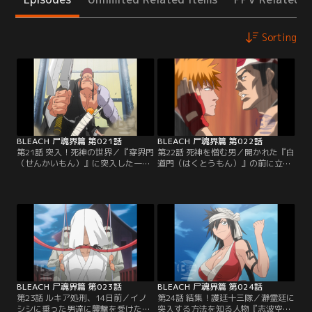
Sorting
BLEACH 尸魂界篇 第021話
BLEACH 尸魂界篇 第022話
第21話 突入！死神の世界／『穿界門
第22話 死神を憎む男／開かれた『白
（せんかいもん）』に突入した一
道門（はくとうもん）』の前に立ち
護、石田、織姫、チャド、夜一。現
はだかる護廷十三隊の三番隊隊長・
世と尸魂界をつなぐ通路に生息する
市丸ギン。隊長という存在を知らな
『拘突（こうとつ）』に飲みこまれ
い一護は、いきなりギンに斬りかか
そうになりながらもなんとか『尸魂
る。驚愕する夜一を横に平然として
界』に到着する。一行が最初に足を
いる一護。一方ギンは、一護の名を
踏み入れたのは、『流魂街（るこん
聞くといきなり斬魄刀を解放して攻
がい）』と呼ばれるこの世界に導か
撃してきた。かろうじて斬月（ざん
れた魂が最初に住まう場所。人影の
げつ）で防御する一護だったが、結
ない流魂街の向こう…。【提供：バ
局、門は閉ざされてしまう。【提
ンダイチャンネル】
供：バンダイチャンネル】
BLEACH 尸魂界篇 第023話
BLEACH 尸魂界篇 第024話
第23話 ルキア処刑、14日前／イノ
第24話 結集！護廷十三隊／瀞霊廷に
シシに乗った男達に襲撃を受けた一
突入する方法を知る人物『志波空