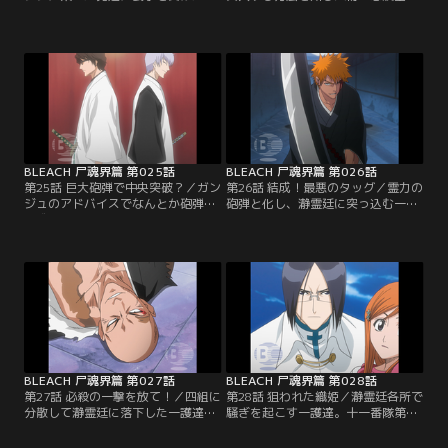
護達。そのリーダーの志波ガンジュ
鶴』は、流魂街一を名乗る花火師だ
と名乗る男と殴り合いをする一護だ
った。さらに先日イノシシに乗って
が、決着がつかないまま突然鳴り響
現れたガンジュは空鶴の弟だったの
いた目覚まし時計に勝負を中断され
である。驚く一護達の前で突入方法
る。現れた時と同様にあっという間
を説明する空鶴。それは一護達を霊
に去って行くイノシシ軍団。ボーゼ
力で固めた砲弾にして志波家が誇る
ンとする一護達。翌朝、瀞霊廷に入
火筒で打ち上げ、空から瀞霊廷に突
る方法を知る『志波空鶴（しばくう
っ込むというとてつもない方法だっ
かく）』という人物を…。【提供：
た。無理やり霊力の砲弾を…。【提
バンダイチャンネル】
供：バンダイチャンネル】
BLEACH 尸魂界篇 第025話
BLEACH 尸魂界篇 第026話
第25話 巨大砲弾で中央突破？／ガン
第26話 結成！最悪のタッグ／霊力の
ジュのアドバイスでなんとか砲弾の
砲弾と化し、瀞霊廷に突っ込む一護
形成のための霊力のコントロールに
達。しかし、一護が霊力のコントロ
成功する一護。突入のメドが立った
ールに失敗したため、瀞霊廷の上空
ことで瀞霊廷内での心得を話そうと
を覆う霊力を遮断する遮魂膜（しゃ
する夜一。しかし砲弾形成の練習で
こんまく）に引っかかってしまう。
力を使い果たした一護はその場で気
必死に霊力を集中して無理やり突入
絶するように眠ってしまう。寝てい
しようとする一護達。その瞬間、砲
る一護の側で必死に砲弾をコントロ
弾が爆発。一護達はバラバラになっ
ールする口上を練習するガンジュ。
て瀞霊廷に落ちていく。石田と織
瀞霊廷突入には…。【提供：バンダ
姫、チャド、夜一、そして…。【提
イチャンネル】
供：バンダイチャンネル】
BLEACH 尸魂界篇 第027話
BLEACH 尸魂界篇 第028話
第27話 必殺の一撃を放て！／四組に
第28話 狙われた織姫／瀞霊廷各所で
分散して瀞霊廷に落下した一護達。
騒ぎを起こす一護達。十一番隊第三
一緒に落ちた一護とガンジュは、偶
席の一角を退けた一護は、今度は十
然その場所でさぼっていた十一番隊
一番隊の隊員達に追いまわされてい