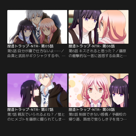
応なしに高まる夜、由真の初夜を煽
出てきた藤原に戸惑いながら、部屋
る蛍、幾分積極的な武田、動揺する
の中の蛍の姿に困惑。その衝撃的な
由真。そんな由真に蛍が、また大胆
姿がチラつき武田との仲もうまくい
な行動にでて由真の気持ちをかき乱
かず、旅行が苦い思い出に。そして
す…。【提供：バンダイチャンネ
新学期。藤原のうわさを聞き、蛍に
ル】
事実を問うと…蛍から思わぬ答え
が…。【提供：バンダイチャンネ
ル】
捏造トラップ-NTR- 第05話
捏造トラップ-NTR- 第06話
第5話 自分が嫌で仕方ないよ……／
第6話 キスされると思った？／藤原
由真と武田がギクシャクする中、蛍
の衝撃的な一言に困惑する由真と
の様子が…。蛍の家へ行くと、蛍の
蛍。何故藤原と付き合っているのか
目に殴られたようなアザを見つけ、
を問い詰めると「一緒にいて安心す
ケガの原因を藤原に問い詰める。そ
る」からと。その言葉の意味を由真
して由真は武田との約束を忘れてし
は理解ができずにいるが、そんな蛍
まい…。武田のやさしさと、自分の
のことがどんどん気になってしま
中途半端な気持ちに落ち込む由真
う。そんな中、蛍の部屋に行き話し
は、蛍に慰めを求めてしまう。そし
ていると、いつもどおり蛍にからか
て…。【提供：バンダイチャンネ
われ…。【提供：バンダイチャンネ
ル】
ル】
捏造トラップ-NTR- 第07話
捏造トラップ-NTR- 第08話
第7話 親友でいられるよね？／蛍と
第8話 制御できない感情／予備校の
のヒメゴトを藤原に撮られてしま
帰り道、路地で蛍らしき子を見つけ
う。ただのじゃれ合いだと誤魔かす
た由真。あとを付けてみるとメイド
蛍に困惑する由真。そして蛍は、武
喫茶で働いている蛍に遭遇してしま
田に由真への誤解を解こうとし、さ
う。バイトしている蛍を連れて帰ろ