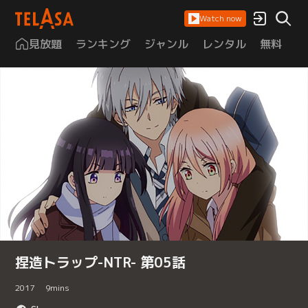
Watch now
見放題
ランキング
ジャンル
レンタル
無料
は
捏造トラップ-NTR- 第05話
2017
9
mins