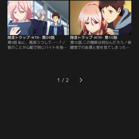
らに由真を呼び出し、今まで通り親
うとするが、なぜか由真もバイトの
友でいてねと告げる…。新学期にな
体験とすることに。由真はメイド喫
り、同じクラスになる由真と蛍。武
茶でバイトする蛍を知っていたとい
田はその2人を予備校へと誘うが、
う藤原を問い詰めるが、意外な理由
蛍は理由をつけて断る。その様子を
を聞かされる。由真は制御できない
不審に思う由真は…。【提供：バン
感情が溢れ出し…。【提供：バンダ
ダイチャンネル】
イチャンネル】
捏造トラップ-NTR- 第09話
捏造トラップ-NTR- 第10話
第9話 私に、風邪うつして……？／
第10話 この関係は何なんだろう／保
蛍のことが心配で同じバイトを始め
健室での由真と蛍を見てしまった武
た由真。本当は心配だからではな
田。熱でふらいついている由真を支
く、蛍に自分の知らない部分がある
えたと蛍は言うが、武田は変な想像
のが嫌ということに気づき、由真は
をしてしまう。蛍にとって由真との
醜い感情が自分の中にあることに葛
キスは「どうってことないこと」と
藤する。由真の元気がなく心配する
言い再びキス。その姿を藤原に目撃
武田に、苦言を呈する藤原。風邪気
されてしまう。離れていると不安で
1
味で具合の悪い由真は学校の保健室
蛍がどこかに行ってしまいそうな気
で休むことに。バイト前に由真に会
がして不安な由真。でもこの関係っ
いに来た蛍が…。【提供：バンダイ
てなんだろうと思いつつ…。【提
チャンネル】
供：バンダイチャンネル】