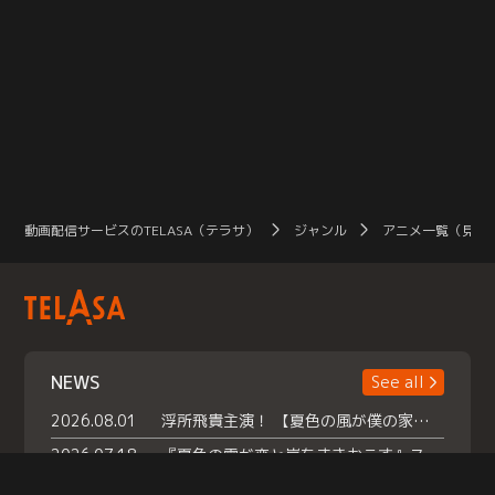
動画配信サービスのTELASA（テラサ）
ジャンル
アニメ一覧（見放
NEWS
See all
2026.08.01
浮所飛貴主演！ 【夏色の風が僕の家にやってきた】 本日よりテラサで独占配信スタート！
2026.07.18
『夏色の雲が恋と嵐をまきおこす』スペシャルメイキング 【Part1】2026年７月18日（土）23時30分～配信スタート！話題のシーンの裏側を大公開！豪華キャスト大集合！ 『武宮家 真夏の家族会議』開催！
2026.07.15
救命医・遥（今田）の《心揺さぶる過去》や、 麻酔科医・権野（船越英一郎）の《謎多きプライベート》など… 《知られざるエピソード》を独占配信！