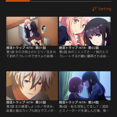
Sorting
捏造トラップ-NTR- 第01話
捏造トラップ-NTR- 第02話
第1話 女の子同士のヒミツ／生まれ
第2話 あの二人ってさ…／蛍のエス
て初めてカレシができたjkの由真。
カレートする行動に翻弄される由
初めてのデートで初めてのキスと、
真。こんな関係、武田には知られた
ドキドキのカップル生活を送るはず
くない！武田の提案で行ったダブル
の彼女に、幼馴染の蛍が大胆な行動
デートで2回目のキス……と順調な由
に！？カレシともしたことないこと
真だが、蛍の様子が……さらに蛍の
を蛍に先にされ戸惑う由真の感情
カレシの藤原も……。【提供：バン
と、2人の関係が揺れ動く。【提
ダイチャンネル】
供：バンダイチャンネル】
捏造トラップ-NTR- 第03話
捏造トラップ-NTR- 第04話
第3話 また練習しよっか／冬休み、
第4話 …私も浮気してるし？／武田
由真と蛍はカップル同士でスノボー
とスノーボードを楽しんだ後、蛍の
旅行へ。はじめての外泊デートで否
姿を探す由真。突然、女子部屋から