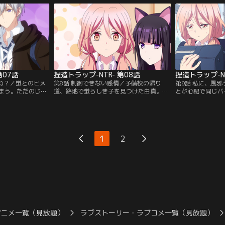
【提供：バンダイ
胆な行動にでて由真の気持ちをかき乱
くいかず、旅行が
す…。【提供：バンダイチャンネル】
学期。藤原のうわ
うと…蛍から思わ
ンダイチャンネル
第07話
捏造トラップ-NTR- 第08話
捏造トラップ-NT
よね？／蛍とのヒメ
第8話 制御できない感情／予備校の帰り
第9話 私に、風
まう。ただのじゃ
道、路地で蛍らしき子を見つけた由真。あ
とが心配で同じバ
困惑する由真。そ
とを付けてみるとメイド喫茶で働いている
は心配だからでは
の誤解を解こうと
蛍に遭遇してしまう。バイトしている蛍を
い部分があるのが
し、今まで通り親
連れて帰ろうとするが、なぜか由真もバイ
由真は醜い感情が
新学期になり、同
トの体験とすることに。由真はメイド喫茶
藤する。由真の元
。武田はその2人
でバイトする蛍を知っていたという藤原を
に、苦言を呈する
1
2
は理由をつけて断
問い詰めるが、意外な理由を聞かされる。
悪い由真は学校の
う由真は…。【提
由真は制御できない感情が溢れ出し…。
イト前に由真に会
】
【提供：バンダイチャンネル】
供：バンダイチャ
アニメ一覧（見放題）
ラブストーリー・ラブコメ一覧（見放題）