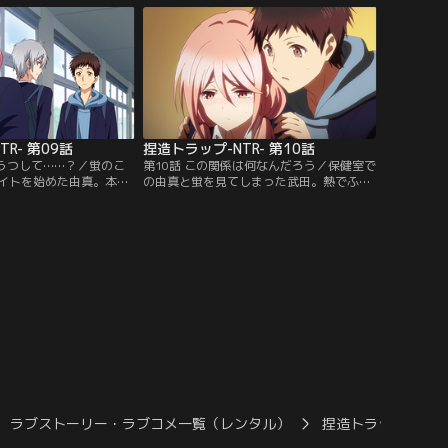
苦い思い出に。そして新
しまい…。武田のやさしさと、自分の中途
さを聞き、蛍に事実を問
半端な気持ちに落ち込む由真は、蛍に慰め
ぬ答えが…。【提供：バ
を求めてしまう。そして…。【提供：バン
】
ダイチャンネル】
R- 第09話
捏造トラップ-NTR- 第10話
邪うつして……？／蛍のこ
第10話 この関係は何なんだろう／保健室で
イトを始めた由真。本当
の由真と蛍を見てしまった武田。熱でふら
なく、蛍に自分の知らな
いついている由真を支えたと蛍は言うが、
嫌ということに気づき、
武田は変な想像をしてしまう。蛍にとって
自分の中にあることに葛
由真とのキスは「どうってことないこと」
気がなく心配する武田
と言い再びキス。その姿を藤原に目撃され
藤原。風邪気味で具合の
てしまう。離れていると不安で蛍がどこか
保健室で休むことに。バ
に行ってしまいそうな気がして不安な由
いに来た蛍が…。【提
真。でもこの関係ってなんだろうと思いつ
ンネル】
つ…。【提供：バンダイチャンネル】
ラブストーリー・ラブコメ一覧（レンタル）
捏造トラップ-NTR-