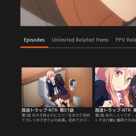
Episodes
Unlimited Related Items
PPV Rel
捏造トラップ-NTR- 第01話
捏造トラップ-NTR- 
第1話 女の子同士のヒミツ／生まれて初め
第2話 あの二人ってさ
てカレシができたjkの由真。初めてのデー
トする行動に翻弄される
トで初めてのキスと、ドキドキのカップル
係、武田には知られたく
生活を送るはずの彼女に、幼馴染の蛍が大
で行ったダブルデートで
胆な行動に！？カレシともしたことないこ
順調な由真だが、蛍の様