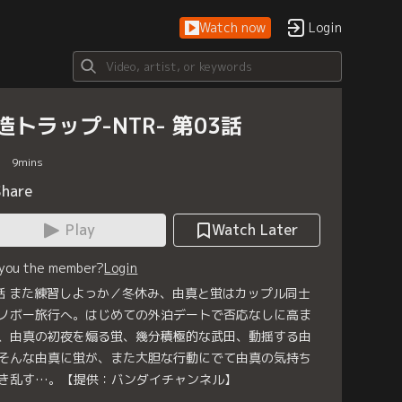
Watch now
Login
造トラップ-NTR- 第03話
9
mins
Share
Play
Watch Later
 you the member?
Login
話 また練習しよっか／冬休み、由真と蛍はカップル同士
ノボー旅行へ。はじめての外泊デートで否応なしに高ま
、由真の初夜を煽る蛍、幾分積極的な武田、動揺する由
そんな由真に蛍が、また大胆な行動にでて由真の気持ち
き乱す…。【提供：バンダイチャンネル】