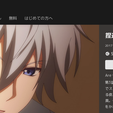
ル
無料
はじめての方へ
捏
2017
Are
第3
でス
る夜
真。
をか