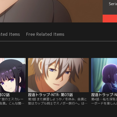
Seri
ated Items
Free Related Items
第02話
捏造トラップ-NTR- 第03話
捏造トラップ-NT
…／蛍のエスカレー
第3話 また練習しよっか／冬休み、由真と
第4話 …私も浮
由真。こんな関
蛍はカップル同士でスノボー旅行へ。はじ
ーボードを楽しん
ない！武田の提案
めての外泊デートで否応なしに高まる夜、
真。突然、女子部
2回目のキス……と
由真の初夜を煽る蛍、幾分積極的な武田、
惑いながら、部屋
子が……さらに蛍
動揺する由真。そんな由真に蛍が、また大
の衝撃的な姿がチ