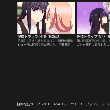
とを蛍に先にされ戸惑う由真の感情と、2
のカレシの藤原も……。
人の関係が揺れ動く。【提供：バンダイチ
チャンネル】
ャンネル】
捏造トラップ-NTR- 第06話
捏造トラップ-NTR- 
第6話 キスされると思った？／藤原の衝撃
第7話 親友でいられる
的な一言に困惑する由真と蛍。何故藤原と
ゴトを藤原に撮られてし
付き合っているのかを問い詰めると「一緒
れ合いだと誤魔かす蛍に
にいて安心する」からと。その言葉の意味
して蛍は、武田に由真へ
を由真は理解ができずにいるが、そんな蛍
し、さらに由真を呼び出
のことがどんどん気になってしまう。そん
友でいてねと告げる…。
な中、蛍の部屋に行き話していると、いつ
じクラスになる由真と蛍
もどおり蛍にからかわれ…。【提供：バン
を予備校へと誘うが、蛍
ダイチャンネル】
る。その様子を不審に思
供：バンダイチャンネル
動画配信サービスのTELASA（テラサ）
ジャンル