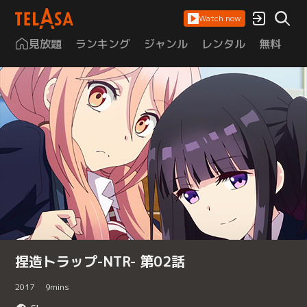
Watch now
見放題
ランキング
ジャンル
レンタル
無料
は
捏造トラップ-NTR- 第02話
2017
9
mins