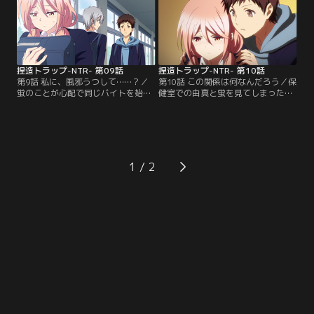
友でいてねと告げる…。新学期にな
体験とすることに。由真はメイド喫
り、同じクラスになる由真と蛍。武
茶でバイトする蛍を知っていたとい
田はその2人を予備校へと誘うが、
う藤原を問い詰めるが、意外な理由
蛍は理由をつけて断る。その様子を
を聞かされる。由真は制御できない
不審に思う由真は…。【提供：バン
感情が溢れ出し…。【提供：バンダ
ダイチャンネル】
イチャンネル】
捏造トラップ-NTR- 第09話
捏造トラップ-NTR- 第10話
第9話 私に、風邪うつして……？／
第10話 この関係は何なんだろう／保
蛍のことが心配で同じバイトを始め
健室での由真と蛍を見てしまった武
た由真。本当は心配だからではな
田。熱でふらいついている由真を支
く、蛍に自分の知らない部分がある
えたと蛍は言うが、武田は変な想像
のが嫌ということに気づき、由真は
をしてしまう。蛍にとって由真との
醜い感情が自分の中にあることに葛
キスは「どうってことないこと」と
藤する。由真の元気がなく心配する
言い再びキス。その姿を藤原に目撃
武田に、苦言を呈する藤原。風邪気
されてしまう。離れていると不安で
1
味で具合の悪い由真は学校の保健室
蛍がどこかに行ってしまいそうな気
で休むことに。バイト前に由真に会
がして不安な由真。でもこの関係っ
いに来た蛍が…。【提供：バンダイ
てなんだろうと思いつつ…。【提
チャンネル】
供：バンダイチャンネル】