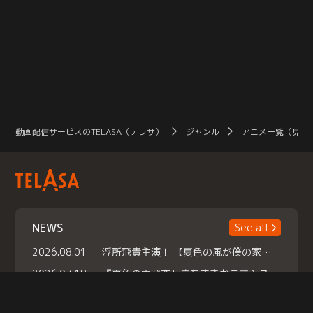
動画配信サービスのTELASA（テラサ）
ジャンル
アニメ一覧（見放
NEWS
See all
2026.08.01
浮所飛貴主演！ 【夏色の風が僕の家にやってきた】 本日よりテラサで独占配信スタート！
2026.07.18
『夏色の雲が恋と嵐をまきおこす』スペシャルメイキング 【Part1】2026年７月18日（土）23時30分～配信スタート！話題のシーンの裏側を大公開！豪華キャスト大集合！ 『武宮家 真夏の家族会議』開催！
2026.07.15
救命医・遥（今田）の《心揺さぶる過去》や、 麻酔科医・権野（船越英一郎）の《謎多きプライベート》など… 《知られざるエピソード》を独占配信！