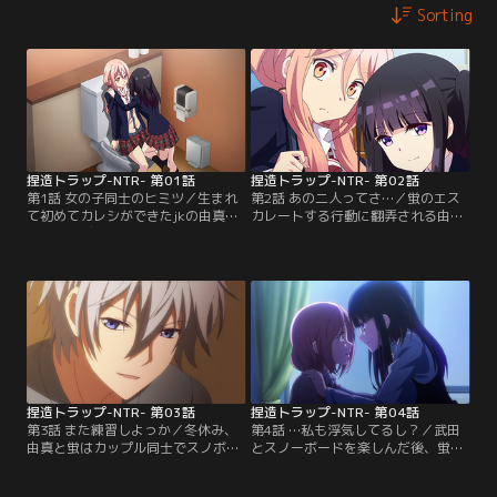
Sorting
捏造トラップ-NTR- 第01話
捏造トラップ-NTR- 第02話
第1話 女の子同士のヒミツ／生まれ
第2話 あの二人ってさ…／蛍のエス
て初めてカレシができたjkの由真。
カレートする行動に翻弄される由
初めてのデートで初めてのキスと、
真。こんな関係、武田には知られた
ドキドキのカップル生活を送るはず
くない！武田の提案で行ったダブル
の彼女に、幼馴染の蛍が大胆な行動
デートで2回目のキス……と順調な由
に！？カレシともしたことないこと
真だが、蛍の様子が……さらに蛍の
を蛍に先にされ戸惑う由真の感情
カレシの藤原も……。【提供：バン
と、2人の関係が揺れ動く。【提
ダイチャンネル】
供：バンダイチャンネル】
捏造トラップ-NTR- 第03話
捏造トラップ-NTR- 第04話
第3話 また練習しよっか／冬休み、
第4話 …私も浮気してるし？／武田
由真と蛍はカップル同士でスノボー
とスノーボードを楽しんだ後、蛍の
旅行へ。はじめての外泊デートで否
姿を探す由真。突然、女子部屋から
応なしに高まる夜、由真の初夜を煽
出てきた藤原に戸惑いながら、部屋