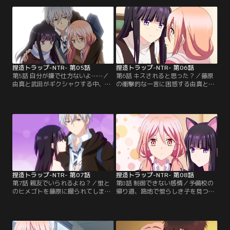
る蛍、幾分積極的な武田、動揺する
の中の蛍の姿に困惑。その衝撃的な
由真。そんな由真に蛍が、また大胆
姿がチラつき武田との仲もうまくい
な行動にでて由真の気持ちをかき乱
かず、旅行が苦い思い出に。そして
す…。【提供：バンダイチャンネ
新学期。藤原のうわさを聞き、蛍に
ル】
事実を問うと…蛍から思わぬ答え
が…。【提供：バンダイチャンネ
ル】
捏造トラップ-NTR- 第05話
捏造トラップ-NTR- 第06話
第5話 自分が嫌で仕方ないよ……／
第6話 キスされると思った？／藤原
由真と武田がギクシャクする中、蛍
の衝撃的な一言に困惑する由真と
の様子が…。蛍の家へ行くと、蛍の
蛍。何故藤原と付き合っているのか
目に殴られたようなアザを見つけ、
を問い詰めると「一緒にいて安心す
ケガの原因を藤原に問い詰める。そ
る」からと。その言葉の意味を由真
して由真は武田との約束を忘れてし
は理解ができずにいるが、そんな蛍
まい…。武田のやさしさと、自分の
のことがどんどん気になってしま
中途半端な気持ちに落ち込む由真
う。そんな中、蛍の部屋に行き話し
は、蛍に慰めを求めてしまう。そし
ていると、いつもどおり蛍にからか
て…。【提供：バンダイチャンネ
われ…。【提供：バンダイチャンネ
ル】
ル】
捏造トラップ-NTR- 第07話
捏造トラップ-NTR- 第08話
第7話 親友でいられるよね？／蛍と
第8話 制御できない感情／予備校の
のヒメゴトを藤原に撮られてしま
帰り道、路地で蛍らしき子を見つけ
う。ただのじゃれ合いだと誤魔かす
た由真。あとを付けてみるとメイド
蛍に困惑する由真。そして蛍は、武
喫茶で働いている蛍に遭遇してしま
田に由真への誤解を解こうとし、さ
う。バイトしている蛍を連れて帰ろ
らに由真を呼び出し、今まで通り親
うとするが、なぜか由真もバイトの