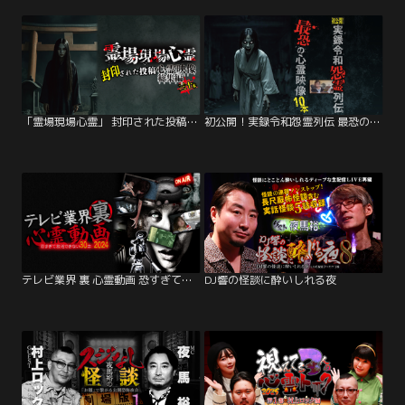
「霊場現場心霊」 封印された投稿心霊映像総集編三十本
初公開！実録令和怨霊列伝 最恐の心霊映像10本
テレビ業界 裏 心霊動画 恐すぎて放送できない 30本 2024
DJ響の怪談に酔いしれる夜