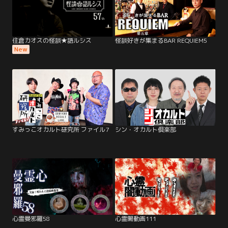
住倉カオスの怪談★語ルシス
怪談好きが集まるBAR REQUIEM5
New
すみっこオカルト研究所 ファイル7
シン・オカルト倶楽部
心霊曼邪羅58
心霊闇動画111