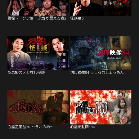
戦慄トークショー 永野が震える夜2
怪談鬼3
夜馬裕のスジなし怪談
封印映像84 うしろのしょうめん
心霊盂蘭盆30 ～うかのめ～
心霊闇動画110