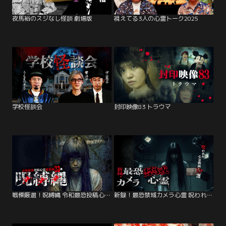
夜馬裕のスジなし怪談 劇場版
視えてる3人の心霊トーク2025
学校怪談会
封印映像83 トラウマ
戦慄厳選！呪縛縄 令和最恐投稿心霊総集編30本
新録！最恐禁域カメラ心霊 呪われた心霊動画10選