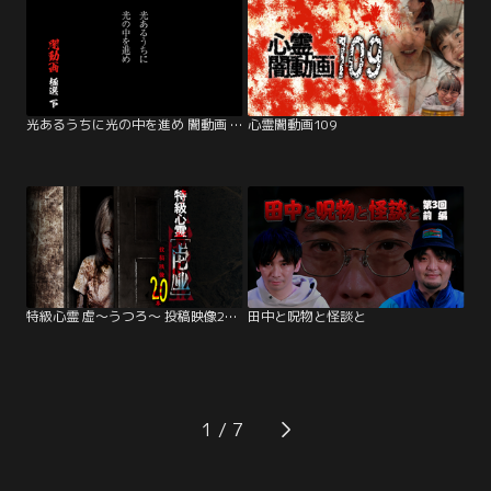
光あるうちに光の中を進め 闇動画 極選 下
心霊闇動画109
特級心霊 虚～うつろ～ 投稿映像20本
田中と呪物と怪談と
1