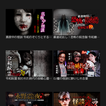
真夜中の怪談 令和のぞくりとする話 其の四
厳選初出し！恐怖の呪念録 令和最新の投稿心霊10本
令和呪霊 呪われた時代の投稿心霊映像20本
DJ響の怪談に酔いしれる宴