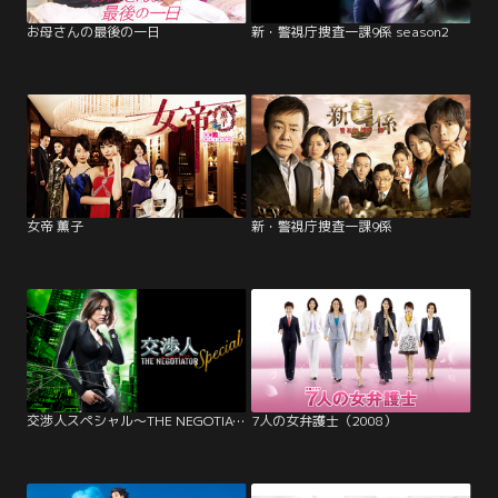
お母さんの最後の一日
新・警視庁捜査一課9係 season2
女帝 薫子
新・警視庁捜査一課9係
交渉人スペシャル～THE NEGOTIATOR～
7人の女弁護士（2008）