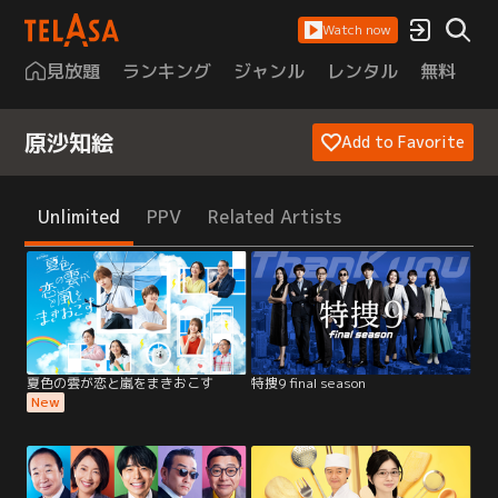
Watch now
見放題
ランキング
ジャンル
レンタル
無料
は
原沙知絵
Add to Favorite
Unlimited
PPV
Related Artists
夏色の雲が恋と嵐をまきおこす
特捜9 final season
New