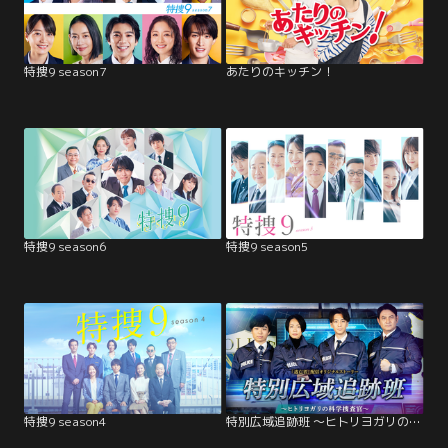
特捜9 season7
あたりのキッチン！
特捜9 season6
特捜9 season5
特捜9 season4
特別広域追跡班 ～ヒトリヨガリの科学捜査官～（『逃亡者』配信オリジナルストーリー）