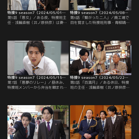
特捜9 season7（2024/05/01放送分）第05話
特捜9 season7（2024/05/08放送分）第06話
第5話 「悪女」／ある夜、特捜班主
第6話 「繋がった二人」／廃工場で
任・浅輪直樹（井ノ原快彦）は妻・
目を覚ました特捜班刑事・青柳靖
倫子（中越典子）から連絡を受け、
（吹越満）と矢沢英明（田口浩正）
後輩の新藤亮（山田裕貴）、高尾由
は、ギョッとする。2人の手はなぜ
真（深川麻衣）とともに雑居ビルの
か手錠でつながれており、警察手
一室に駆けつける。なんと倫子が鉄
帳、携帯電話、手錠の鍵まで何者か
パイプの下敷きになって絶命してい
に奪われていた…。その日、特捜班
る男性を発見したのだ。
は朝から建設会社社長・大槻道長
（林和義）が殺害された事件の捜査
を開始。
特捜9 season7（2024/05/15放送分）第07話
特捜9 season7（2024/05/22放送分）第08話
第7話 「悪夢のリレー」／昼休み、
第8話 「百満月」／ある休日、特捜
特捜班メンバーから弁当を頼まれて
班の主任・浅輪直樹（井ノ原快彦）
買いに出た新藤亮（山田裕貴）は、
と小宮山志保（羽田美智子）は、か
街角でボストンバックを抱え、うず
つて鑑識官だった猪狩哲治（伊東四
くまっている男性を見つける。男性
朗）の依頼を受け、古びたマンショ
は苦悶の表情で「お願いします…娘
ンに向かった。実は、猪狩の知人・
を助けて…」と言い残し、意識を失
佐々木敏江（中田喜子）が2カ月前
ってしまった。彼が見せたスマート
に自室で孤独死したのだが…。
フォンには「娘は預かった。1億円
用意しろ。