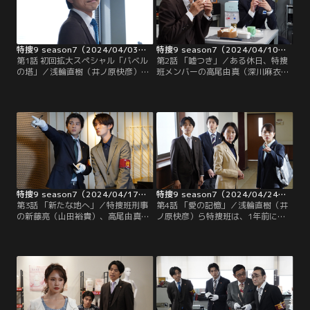
特捜9 season7（2024/04/03放送分）第01話
特捜9 season7（2024/04/10放送分）第02話
第1話 初回拡大スペシャル「バベル
第2話 「嘘つき」／ある休日、特捜
の塔」／浅輪直樹（井ノ原快彦）ら
班メンバーの高尾由真（深川麻衣）
特捜班メンバーはオフィスの模様替
は先輩の小宮山志保（羽田美智子）
えについて話し合うも、意見がバラ
を誘って、高校時代の親友・寺本麻
バラで打合せは大モメ。そんな中、
里佳（長井短）が営む、人気の古民
事件発生の知らせが舞い込み、一同
家カフェを訪れた。麻里佳と開店前
は現場のマンションに急行する。早
に待ち合わせして店に入ったとこ
朝、マンション内で大きな落下音が
ろ、麻里佳の共同経営者で調理を担
響いたため複数の住人が廊下に出て
当する藤沢睦美（宮崎香蓮）が厨房
確認したところ…。
で刺殺されているのが見つかる。
特捜9 season7（2024/04/17放送分）第03話
特捜9 season7（2024/04/24放送分）第04話
第3話 「新たな地へ」／特捜班刑事
第4話 「愛の記憶」／浅輪直樹（井
の新藤亮（山田裕貴）、高尾由真
ノ原快彦）ら特捜班は、1年前に絵
（深川麻衣）、捜査支援分析センタ
画修復師夫妻--井吹光一郎（三嶋健
ーの分析官・三ツ矢翔平（向井康
太）、華（足立梨花）--が殺傷され
二）の若手3人は、出先で事件に遭
た事件の捜査を引き継ぐこととなっ
遇する。雑居ビル内にあるレンタル
た。当時、夫妻の工房では世界的評
スペースで、人気コミック誌編集
価も高い新進画家・千堂小夏（清水
長・門倉裕一（天野浩成）が刺殺体
葉月）の代表作『愛の記憶』を修復
となって見つかったのだ。
中で、犯人は光一郎を刺殺し…。