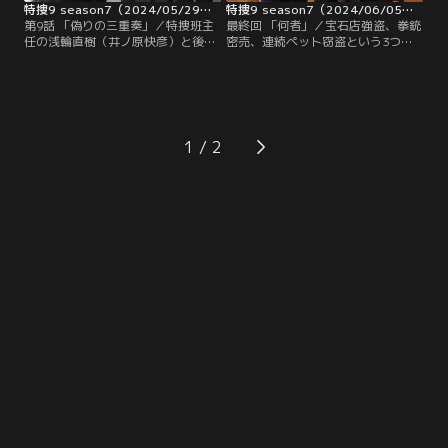
特捜9 season7（2024/05/29放送分）第09話
特捜9 season7（2024/06/05放送分）第10話（最終話）
第9話 「偽りの三重奏」／特捜班主
最終回 「何者」／宝石店強盗、拳銃
任の浅輪直樹（井ノ原快彦）と後輩
密売、連続ペット窃盗という3つの
刑事の新藤亮（山田裕貴）は宝石店
事件がすべてフェイク動画による冤
強盗事件の捜査中、繁華街で容疑者
罪であることに気づいた浅輪直樹
とよく似た男・朝倉昭雄（森谷勇
（井ノ原快彦）ら特捜班は、真犯人
太）と遭遇する。実は事件後、強盗
が新たに作成したと思しき犯行予告
犯が路地で覆面を脱いで顔をあらわ
動画を調べていた。しかし、「150
にする動画がネット上に出回ってい
歳の老人の誕生祝いに、男は祝砲の
1
たのだ。2人は必死に朝倉を追う
弾を込め、女は皿に鳥の頭を盛っ
が、あえなく取り逃がしてしまう。
て、新しい指揮者が古い指揮者を殺
す」…。