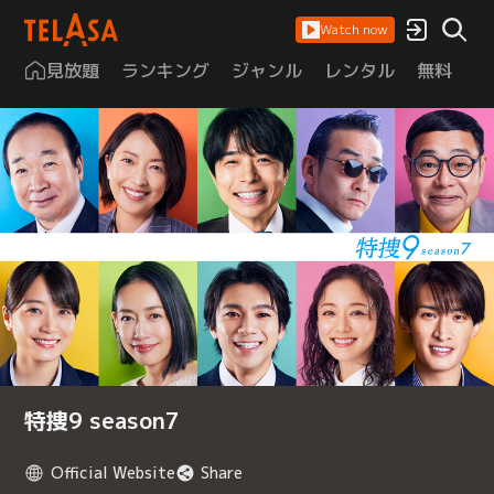
Watch now
見放題
ランキング
ジャンル
レンタル
無料
は
特捜9 season7
Official Website
Share