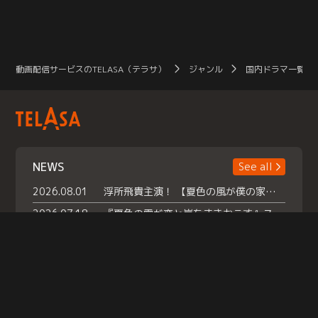
動画配信サービスのTELASA（テラサ）
ジャンル
国内ドラマ一覧（
NEWS
See all
2026.08.01
浮所飛貴主演！ 【夏色の風が僕の家にやってきた】 本日よりテラサで独占配信スタート！
2026.07.18
『夏色の雲が恋と嵐をまきおこす』スペシャルメイキング 【Part1】2026年７月18日（土）23時30分～配信スタート！話題のシーンの裏側を大公開！豪華キャスト大集合！ 『武宮家 真夏の家族会議』開催！
2026.07.15
救命医・遥（今田）の《心揺さぶる過去》や、 麻酔科医・権野（船越英一郎）の《謎多きプライベート》など… 《知られざるエピソード》を独占配信！