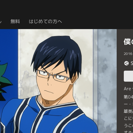
ル
無料
はじめての方へ
僕
2016
Are
第0
ー・
雄英
こに
うこ
する