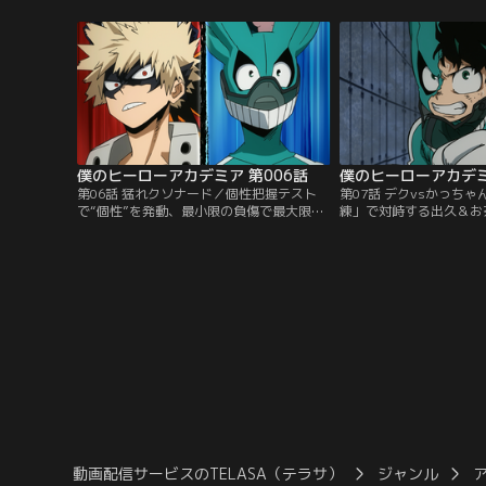
ーローになることを夢見て、多くのヒーロ
すか？」と彼に問いかけ
ーを輩出する名門・雄英高校ヒーロー科入
前に現れたのは、過去の
学を目指していた。しかし、彼は何の“個
で痩せ細ってしまったオ
性”を持たない“無個性”…。
姿！
僕のヒーローアカデミア 第006話
僕のヒーローアカデミ
第06話 猛れクソナード／個性把握テスト
第07話 デクvsかっち
で“個性”を発動、最小限の負傷で最大限の
練」で対峙する出久＆お
力を発揮した出久は自らの可能性を示し
と、爆豪＆飯田のヴィラ
た。翌日、オールマイトによる授業「屋内
にまかせて暴走し、出久
対人戦闘訓練」が生徒たちに課せられる。
に襲い掛かる。対する出
2人1組で一方がヒーロー、もう一方がヴィ
ーローを目指すうえで蓄
ランとして対峙し、制限時間内にヒーロー
転の良さで対抗。コンビ
側が仮想の核兵器を回収もしくは相手を捕
緒にこの訓練に勝つため
獲するという訓練だ…。
動画配信サービスのTELASA（テラサ）
ジャンル