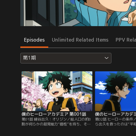
Episodes
Unlimited Related Items
PPV Rel
第1期
僕のヒーローアカデミア 第001話
僕のヒーローアカデミ
第01話 緑谷出久：オリジン／総人口の約8
第02話 ヒーローの条件
割が何らかの超常能力“個性”を持ち、そ
ら出久を救ったのは“平
の“個性”によって社会を守る“ヒーロー”と
れるNo.1ヒーローのオ
いう存在が確立された世界。緑谷出久はヒ
出久が「個性がなくても