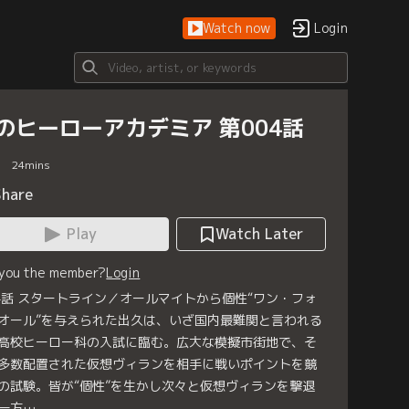
Watch now
Login
のヒーローアカデミア 第004話
24
mins
Share
Play
Watch Later
 you the member?
Login
4話 スタートライン／オールマイトから個性“ワン・フォ
オール”を与えられた出久は、いざ国内最難関と言われる
高校ヒーロー科の入試に臨む。広大な模擬市街地で、そ
多数配置された仮想ヴィランを相手に戦いポイントを競
の試験。皆が“個性”を生かし次々と仮想ヴィランを撃退
一方…。