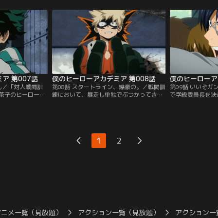
たその瞬間、目の
トは、彼に自身の“個性”である“ワン・フ
街地で、そこに多
戦いにおける重傷
ォー・オール”を授けることを提案する。
ンを相手に戦いポ
ールマイトの真の
その個性は、これまで幾人ものヒーローに
皆が“個性”を生
よって受け継がれてきた「力の結晶」だっ
撃退する一方…。
た…。
ア 第007話
僕のヒーローアカデミア 第008話
僕のヒーローア
ゃん／「対人戦闘訓
第08話 スタートライン、爆豪の。／戦闘訓
第09話 いいぞガ
茶子のヒーロー組
練において、暴走し単独でぶつかってきた
で学級委員長を決
ン組。爆豪は怒り
爆豪に、出久は“訓練に勝つ”ための作戦
しての多数決の結
に向かって一直線
で、ボロボロになりながらお茶子と共に勝
に決まった。自身
久は、これまでヒ
利を収めた。「出久に負けた」その事実に
悔しがりながらも
えてきた知識と機
愕然とする爆豪。そして、轟や八百万をは
をしながら「自分
を組むお茶子と一
じめ他の生徒たちも戦闘訓練に臨み、彼ら
い」と出久を応援
1
2
の作戦を練る…。
はその“個性”と実力の片りんを見せる…。
マイト目当てのマ
み、生徒たちはパ
は…。
アニメ一覧（見放題）
アクション一覧（見放題）
アクション一