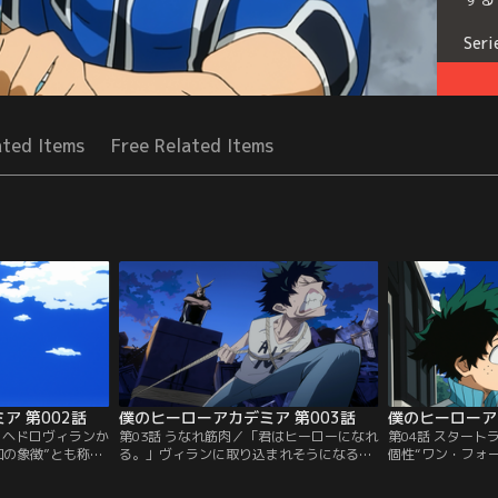
Seri
ated Items
Free Related Items
ア 第002話
僕のヒーローアカデミア 第003話
僕のヒーローア
／ヘドロヴィランか
第03話 うなれ筋肉／「君はヒーローになれ
第04話 スター
和の象徴”とも称さ
る。」ヴィランに取り込まれそうになる爆
個性“ワン・フォ
ールマイトだった。
豪を救けようと、考えるより先に体が動い
出久は、いざ国内
ヒーローになれま
た出久にヒーローの資質を見たオールマイ
校ヒーロー科の入