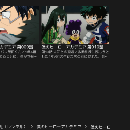
数配置された仮想ヴィラ
ール投げや50m走など一見普通の体力測定
イントを競うこの試験。
だが、それぞれがどのように“個性”を活か
かし次々と仮想ヴィランを
すかを見るテストだ。さらに相澤は「最下
位の者は見込みなしとして除籍処分」とい
うルールを突きつける！
カデミア 第009話
僕のヒーローアカデミア 第010話
ンバレ飯田くん／1年A組
第10話 未知との遭遇／救助訓練に臨もうと
めることに。皆が立候補
した1年A組の生徒たちの前に現れた、死柄
果、なんと出久が委員長
木弔率いる“敵（ヴィラン）連合”。肌で感
も立候補していた飯田は
じる悪意と「オールマイトを殺す」という
、自身が尊敬する兄の話
言葉に出久は戦慄する。オールマイトが不
が人を導くにはまだ早
在の中、相澤は単身ヴィランたちと戦う。
する。そんな中、オール
しかし、避難しようとした生徒たちはヴィ
スコミが校内になだれ込
ラン・黒霧の“個性”ワープによってUSJ内
ニックに。そこで飯田
で散り散りにされてしまう…。
覧（レンタル）
僕のヒーローアカデミア
僕のヒーローアカデミ