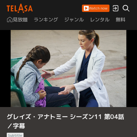
Watch now
見放題
ランキング
ジャンル
レンタル
無料
は
グレイズ・アナトミー シーズン11 第04話
／字幕
Subtitle