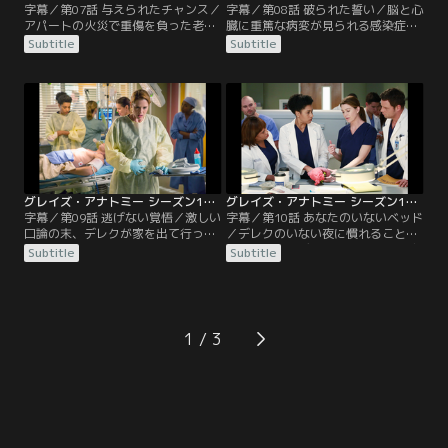
字幕／第07話 与えられたチャンス／
字幕／第08話 破られた誓い／脳と心
アパートの火災で重傷を負った老夫
臓に重篤な病変が見られる感染症患
婦が病院に搬送されてきた。頭蓋骨
者の治療を巡ってデレクとマギーが
Subtitle
Subtitle
を骨折した妻ハティの手術を担当す
対立。意見を求められたメレディス
ることになったアメリアは、老夫婦
はマギーの治療方針を支持する。だ
の娘サラに治療についての説明を始
が、同じくコンサルを依頼されたリ
めようとしていた。しかし、サラは
チャードはデレクを支持。対立が続
いきなり担当医を別の医師に代えて
く中、デレクは大統領の特別補佐官
欲しいと言い出す。実はサラとアメ
から、ワシントンD.C.での仕事を引
リアは、依存症を克服するための集
き受けて欲しいと改めて頼まれる。
会で顔を合わせた過去が…。
同じ頃…。
グレイズ・アナトミー シーズン11 第09話／字幕
グレイズ・アナトミー シーズン11 第10話／字幕
字幕／第09話 逃げない覚悟／激しい
字幕／第10話 あなたのいないベッド
口論の末、デレクが家を出て行って
／デレクのいない夜に慣れることが
しまった翌日。車ごと川に転落した
できないメレディスは、募る孤独感
Subtitle
Subtitle
母子が病院に運び込まれ、メレディ
に耐えかねていた。そんな中、彼女
スは母親のオペを担当することに。
はベイリーとともに下大静脈肉腫を
わが子2人を道連れに母親が自殺を
患う女性のオペを担当。ところが、
図ったものと思われたが、自身も母
女性の腫瘍が予想を超える速さで成
であるメレディスは自殺説に疑問を
長していたため、メレディスたちは
1
感じ始める。一方、お腹の子が骨形
手術の中断を余儀なくされ…。その
成不全症だと知ったエイプリルは、
頃、エイプリルはお腹の子の症状を
悲しみから目を背け…。
詳しく知るために…。