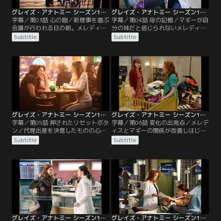
グレイズ・アナトミー シーズン11 第03話／字幕
グレイズ・アナトミー シーズン11 第04話／字幕
字幕／第03話 心の鎧／新理事を選ぶ
字幕／第04話 母の記憶／マギーが自
会議が行われる日の朝。メレディス
分の妹だと信じられないメレディス
は「新しい心臓外科チーフが私の妹
は、母エリスがマギーを身ごもった
Subtitle
Subtitle
かも」と、アレックスに打ち明け
頃のことを思い出そうとしていた。
る。驚いたアレックスは、病院のデ
そんな中、ワシントンD.C.行きを断
ータベースにアクセスしてマギーの
念したデレクと口論になった彼女
個人情報を入手しようと動き出す。
は、「お母さんにそっくりだ」と彼
すると、メレディスの母エリスがか
に言われてショックを受ける。一
つて病院に救急搬送された際に、妊
方、病院での人間関係に悩んでいた
娠していたことが判明。メレディス
マギーは辞職を決意。ベイリーから
は…。
マギーへの説得を頼まれ…。
グレイズ・アナトミー シーズン11 第05話／字幕
グレイズ・アナトミー シーズン11 第06話／字幕
字幕／第05話 押されたリセットボタ
字幕／第06話 変化の出発点／メレデ
ン／代理出産を決意したものの心が
ィスとマギーの関係が改善しはじめ
すれ違うカリーとアリゾナは、オペ
ていると感じたデレクは、マギーを
Subtitle
Subtitle
の現場でも衝突。2人はセラピスト
自宅に招いて食事会を開こうと提案
の提案を受け入れて30日間の家庭内
する。気乗りしないままマギーを誘
別居を始めるが、納得がいかないカ
うメレディス。すると、何も知らな
リーはイライラを募らせていた。そ
いデレクはマギーと仲たがいしてい
んなある日、自分と同じように配偶
るリチャードにも声を掛けてしま
者との不和に悩んでいるメレディス
い…。その頃、カリーと別れること
と意気投合した彼女は、医師として
になったアリゾナは、結婚生活より
の自覚を…。
仕事を選んだからには…。
グレイズ・アナトミー シーズン11 第07話／字幕
グレイズ・アナトミー シーズン11 第08話／字幕