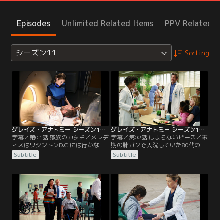
Episodes
Unlimited Related Items
PPV Related I
シーズン11
Sorting
グレイズ・アナトミー シーズン11 第01話／字幕
グレイズ・アナトミー シーズン11 第02話／字幕
字幕／第01話 家族のカタチ／メレデ
字幕／第02話 はまらないピース／末
ィスはワシントンD.C.には行かない
期の肺ガンで入院していた80代の女
とデレクに告げたことを、アレック
性が心静止状態となり、駆けつけた
Subtitle
Subtitle
スに伝える。翌日、彼女は砂漠で遭
マギーが蘇生に成功した。母の延命
難した瀕死の男性のオペを担当する
を望んでいた娘はマギーに感謝する
ことに。そのオペの最中、新任ドク
が、意識を取り戻した老婦人は「今
ターのマギーはメレディスに向か
度は死なせてちょうだい」とマギー
い、自分たちが異父姉妹だという隠
に訴える。間もなくして彼女の容態
された真実を告白しようとする
は悪化、再び危篤状態に陥ってしま
が…。やがて男性は一命を取り留め
う。電気ショックを与えて蘇生を試
たものの…。
みる…。