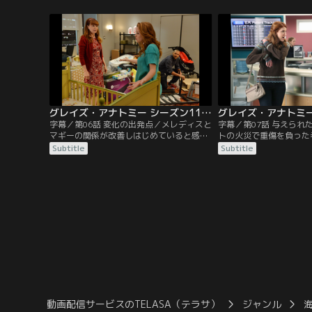
担当することに。そのオペの最中、新任ド
感謝するが、意識を取り
クターのマギーはメレディスに向かい、自
「今度は死なせてちょう
分たちが異父姉妹だという隠された真実を
訴える。間もなくして彼
告白しようとするが…。やがて男性は一命
再び危篤状態に陥ってし
を取り留めたものの…。
クを与えて蘇生を試みる
グレイズ・アナトミー シーズン11 第06話／字幕
字幕／第06話 変化の出発点／メレディスと
字幕／第07話 与えられ
マギーの関係が改善しはじめていると感じ
トの火災で重傷を負った
たデレクは、マギーを自宅に招いて食事会
送されてきた。頭蓋骨を
Subtitle
Subtitle
を開こうと提案する。気乗りしないままマ
の手術を担当することに
ギーを誘うメレディス。すると、何も知ら
は、老夫婦の娘サラに治
ないデレクはマギーと仲たがいしているリ
を始めようとしていた。
チャードにも声を掛けてしまい…。その
きなり担当医を別の医師
頃、カリーと別れることになったアリゾナ
言い出す。実はサラとア
は、結婚生活より仕事を選んだからに
を克服するための集会で
は…。
が…。
動画配信サービスのTELASA（テラサ）
ジャンル