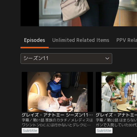
Episodes
Unlimited Related Items
PPV Rel
シーズン11
グレイズ・アナトミー シーズン11 第01話／字幕
字幕／第01話 家族のカタチ／メレディスは
字幕／第02話 はまらな
ワシントンD.C.には行かないとデレクに告
ガンで入院していた80
げたことを、アレックスに伝える。翌日、
態となり、駆けつけたマ
Subtitle
Subtitle
彼女は砂漠で遭難した瀕死の男性のオペを
した。母の延命を望んで