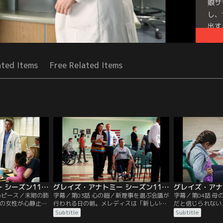
娘サ
し、
出す
で顔
Seri
ated Items
Free Related Items
グレイズ・アナトミー シーズン11 第02話／字幕
グレイズ・アナトミー シーズン11 第03話／字幕
いピース／末期の肺
字幕／第03話 心の鎧／新理事を選ぶ会議が
字幕／第04話 
代の女性が心静止状
行われる日の朝。メレディスは「新しい心
だと信じられない
ギーが蘇生に成功
臓外科チーフが私の妹かも」と、アレック
がマギーを身ごも
Subtitle
Subtitle
いた娘はマギーに
スに打ち明ける。驚いたアレックスは、病
うとしていた。そん