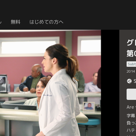
ル
無料
はじめての方へ
グ
第
Subt
2014
Are
字幕
負っ
ハテ