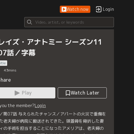
Watch now
Login
レイズ・アナトミー シーズン11
07話／字幕
itle
43
mins
Share
Play
Watch Later
 you the member?
Login
／第07話 与えられたチャンス／アパートの火災で重傷を
た老夫婦が病院に搬送されてきた。頭蓋骨を骨折した妻
ィの手術を担当することになったアメリアは、老夫婦の