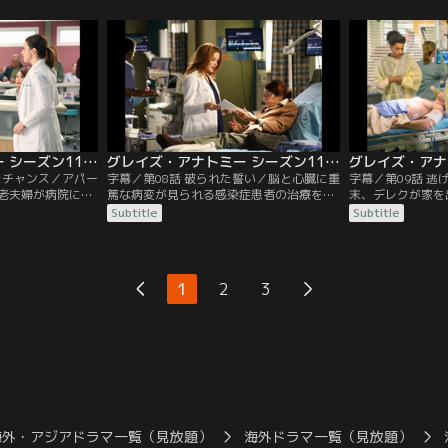
戻した老婦人は
院のデータベースにアクセスしてマギーの
行きを断念したデ
だい」とマギーに
個人情報を入手しようと動き出す。する
は、「お母さんに
女の容態は悪化、
と、メレディスの母エリスがかつて病院に
れてショックを受
まう。電気ショッ
救急搬送された際に、妊娠していたことが
間関係に悩んでい
…。
判明。メレディスは…。
ベイリーからマギ
グレイズ・アナトミー シーズン11 第07話／字幕
グレイズ・アナトミー シーズン11 第08話／字幕
たチャンス／アパー
字幕／第08話 破られた誓い／脳と心臓に重
字幕／第09話 
老夫婦が病院に搬
篤な病変が見られる感染症患者の治療を巡
末、デレクが家を
骨折した妻ハティ
ってデレクとマギーが対立。意見を求めら
日。車ごと川に転
Subtitle
Subtitle
なったアメリア
れたメレディスはマギーの治療方針を支持
込まれ、メレディ
療についての説明
する。だが、同じくコンサルを依頼された
ることに。わが子
しかし、サラはい
リチャードはデレクを支持。対立が続く
殺を図ったものと
に代えて欲しいと
中、デレクは大統領の特別補佐官から、ワ
あるメレディスは
1
2
3
メリアは、依存症
シントンD.C.での仕事を引き受けて欲しい
る。一方、お腹の
顔を合わせた過去
と改めて頼まれる。同じ頃…。
ったエイプリルは
け…。
海外・アジアドラマ一覧（見放題）
海外ドラマ一覧（見放題）