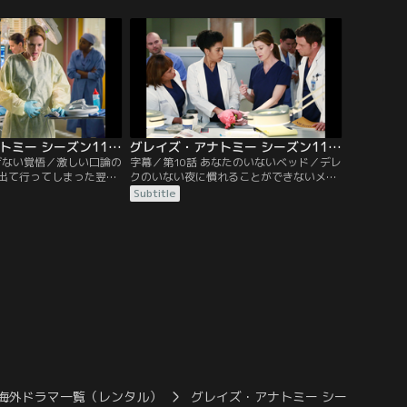
レクと口論になった彼女
の家庭内別居を始めるが、納得がいかない
そっくりだ」と彼に言わ
カリーはイライラを募らせていた。そんな
ける。一方、病院での人
ある日、自分と同じように配偶者との不和
たマギーは辞職を決意。
に悩んでいるメレディスと意気投合した彼
ーへの説得を頼まれ…。
女は、医師としての自覚を…。
グレイズ・アナトミー シーズン11 第09話／字幕
グレイズ・アナトミー シーズン11 第10話／字幕
逃げない覚悟／激しい口論の
字幕／第10話 あなたのいないベッド／デレ
出て行ってしまった翌
クのいない夜に慣れることができないメレ
落した母子が病院に運び
ディスは、募る孤独感に耐えかねていた。
Subtitle
スは母親のオペを担当す
そんな中、彼女はベイリーとともに下大静
2人を道連れに母親が自
脈肉腫を患う女性のオペを担当。ところ
思われたが、自身も母で
が、女性の腫瘍が予想を超える速さで成長
自殺説に疑問を感じ始め
していたため、メレディスたちは手術の中
子が骨形成不全症だと知
断を余儀なくされ…。その頃、エイプリル
、悲しみから目を背
はお腹の子の症状を詳しく知るために…。
海外ドラマ一覧（レンタル）
グレイズ・アナトミー シーズン11／