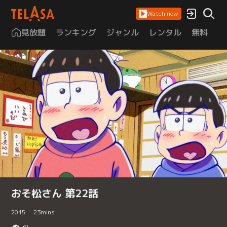
Watch now
見放題
ランキング
ジャンル
レンタル
無料
は
おそ松さん 第22話
2015
23
mins