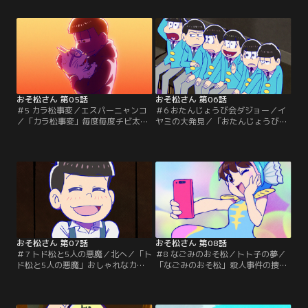
能、そして圧倒的な資産を持つ彼ら
そ松たち。そんなおそ松たちに絶体
は、今日も歌って踊って恋をして世
絶命の危機が訪れる！！両親が「離
界中を虜にしていた。ところが、そ
婚」を宣言し、家まで売り払うと言
んなカリスマ＆レジェンドな彼らに
い出した！！このままでは生活に必
はある秘密があって…。「童貞なヒ
要な衣食住の場を失うと考えた6つ
ーロー」アイドルライブの帰り際、
子は？！「トト子なのだ」あこがれ
バーベキューをするリア充大学生を
のトト子から、部屋に呼ばれたおそ
見かけたチョロ松。【提供：バンダ
松は、ドキドキしながら…。【提
イチャンネル】
供：バンダイチャンネル】
おそ松さん 第05話
おそ松さん 第06話
＃5 カラ松事変／エスパーニャンコ
＃6 おたんじょうび会ダジョー／イ
／「カラ松事変」毎度毎度チビ太の
ヤミの大発見／「おたんじょうび会
店で飲みちらかし、食いちらかした
ダジョー」昔なじみのハタ坊から、
あげく、ツケばかりためていくおそ
おそ松兄弟あてにお誕生日会の招待
松兄弟に、ついにチビ太の堪忍袋の
状が届いた。長い間、会っていない
緒が切れた！！何が何でもツケ代を
ことや、昔から謎めいていたことな
請求しようと強硬手段に出た彼だっ
どを思い出しながら、ハタ坊の家に
たが、首尾よくことは進むのか？！
やってきたおそ松たち。そこで彼ら
「エスパーニャンコ」デカパン博士
が目にしたハタ坊の現在とは？！
の研究所にやってきた十四松と一
【提供：バンダイチャンネル】
松。十四松はネコだけが…。【提
供：バンダイチャンネル】
おそ松さん 第07話
おそ松さん 第08話
＃7 トド松と5人の悪魔／北へ／「ト
＃8 なごみのおそ松／トト子の夢／
ド松と5人の悪魔」おしゃれなカフ
「なごみのおそ松」殺人事件の捜査
ェでアルバイトを始めたトド松は、
にあたるチョロ松警部は、ある男が
これまでの一生の中で、最高の時間
現れるのを待っていた。ともに事件
を過ごしていた。相変わらずの生活
の解決を目指すトド松刑事は、警部