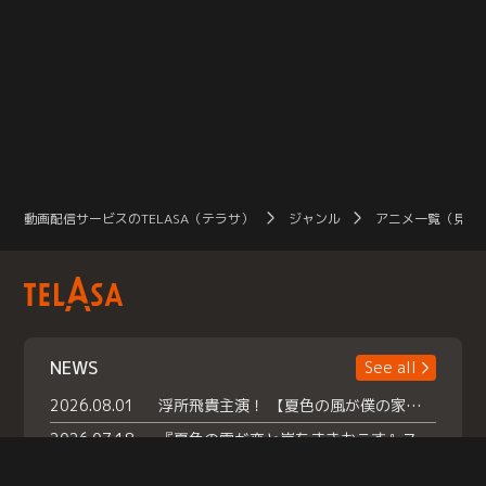
動画配信サービスのTELASA（テラサ）
ジャンル
アニメ一覧（見放
NEWS
See all
2026.08.01
浮所飛貴主演！ 【夏色の風が僕の家にやってきた】 本日よりテラサで独占配信スタート！
2026.07.18
『夏色の雲が恋と嵐をまきおこす』スペシャルメイキング 【Part1】2026年７月18日（土）23時30分～配信スタート！話題のシーンの裏側を大公開！豪華キャスト大集合！ 『武宮家 真夏の家族会議』開催！
2026.07.15
救命医・遥（今田）の《心揺さぶる過去》や、 麻酔科医・権野（船越英一郎）の《謎多きプライベート》など… 《知られざるエピソード》を独占配信！