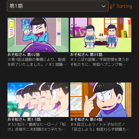
第1期
Sorting
おそ松さん 第02話
おそ松さん 第03話
※第1話は諸般の事情により、配信
＃3 こぼれ話集／宇宙空間を漂うお
を終了いたしました。／＃2 就職し
そ松たちに、突如ハプニング発
よう／おそ松の憂鬱／「就職しよ
生？！謎の男にとらわれたおそ松兄
う」すっかり「大人」になったおそ
弟の運命やいかに？！そして舞台
松たち。けれどもいまだに、誰ひと
は、おそ松兄弟の家から、街中のあ
りとして定職についていないという
らゆる場所、さらにはあんなところ
ありさま。さすがにマズイと考え
まで？！好き勝手やり放題（？）の
て、就職活動を始める6つ子だった
おそ松たちが、あちらこちらで繰り
が……。そんな彼らが昔なじみのイ
広げる騒動が盛りだくさんのショー
ヤミに紹介されたのは？「おそ松の
トショート集！！乞う御期待？！
憂鬱」ひとりでヒマを持て余し…。
【提供：バンダイチャンネル】
【提供：バンダイチャンネル】
おそ松さん 第3.5話
おそ松さん 第04話
＃3.5 松汁／童貞なヒーロー／「松
＃4 自立しよう／トト子なのだ／
汁」赤塚不二夫財閥の6つ子たち、
「自立しよう」相変わらず就職もせ
通称「F6」。誰もが羨む美貌と才
ず、両親に依存し続けるニートのお