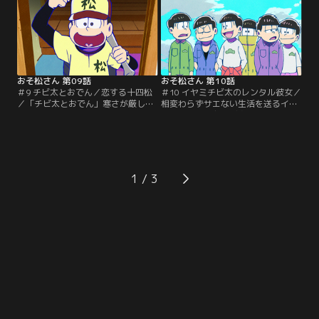
を送る6つ子の兄たちとは違う人生
が信頼するこの人物に興味を持つ。
をいち早く歩み始めたトド松が、今
そして、ついにその男、おそ松の実
の生活を維持するために大奮闘！！
力を目にするときがやってきた！！
「北へ」デカパンとダヨーンの気ま
「トト子の夢」今はまだまだかなわ
まなふたり旅。ふたりで旅に出かけ
ないが、トト子には、絶対にたくさ
たデカパンとダヨーン…。【提供：
んのファンに愛される…。【提供：
バンダイチャンネル】
バンダイチャンネル】
おそ松さん 第09話
おそ松さん 第10話
＃9 チビ太とおでん／恋する十四松
＃10 イヤミチビ太のレンタル彼女／
／「チビ太とおでん」寒さが厳しい
相変わらずサエない生活を送るイヤ
日、恋しくなるのは、心が熱くなる
ミが、昔の盟友チビ太を巻き込んで
物語とからだの芯まで温まるおで
始めた商売は「レンタル彼女」。手
ん。ある日カラ松は、ひとりでふら
っ取り早い荒稼ぎでボロ儲けを企む
りとチビ太のおでん屋に立ち寄っ
イヤミだったが、世の中はそんなに
た。いまだニートのカラ松だが、何
甘くなかった。ところが運良く
かを察した経営者・チビ太が彼に語
（？）、この窮地を救う驚きの方法
1
るのは？「恋する十四松」どんなと
が！？チビ太とともに商売を再開さ
きでもテンション高めでマイペー
せたイヤミは、今度こそ大金を手に
ス。そんな6つ子の核弾頭…。【提
することができるのか！？【提供：
供：バンダイチャンネル】
バンダイチャンネル】