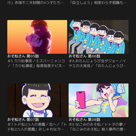
汁」赤塚不二夫財閥の6つ子たち、
「自立しよう」相変わらず就職もせ
通称「F6」。誰もが羨む美貌と才
ず、両親に依存し続けるニートのお
能、そして圧倒的な資産を持つ彼ら
そ松たち。そんなおそ松たちに絶体
は、今日も歌って踊って恋をして世
絶命の危機が訪れる！！両親が「離
界中を虜にしていた。ところが、そ
婚」を宣言し、家まで売り払うと言
んなカリスマ＆レジェンドな彼らに
い出した！！このままでは生活に必
はある秘密があって…。「童貞なヒ
要な衣食住の場を失うと考えた6つ
ーロー」アイドルライブの帰り際、
子は？！「トト子なのだ」あこがれ
バーベキューをするリア充大学生を
のトト子から、部屋に呼ばれたおそ
見かけたチョロ松。【提供：バンダ
松は、ドキドキしながら…。【提
イチャンネル】
供：バンダイチャンネル】
おそ松さん 第05話
おそ松さん 第06話
＃5 カラ松事変／エスパーニャンコ
＃6 おたんじょうび会ダジョー／イ
／「カラ松事変」毎度毎度チビ太の
ヤミの大発見／「おたんじょうび会
店で飲みちらかし、食いちらかした
ダジョー」昔なじみのハタ坊から、
あげく、ツケばかりためていくおそ
おそ松兄弟あてにお誕生日会の招待
松兄弟に、ついにチビ太の堪忍袋の
状が届いた。長い間、会っていない
緒が切れた！！何が何でもツケ代を
ことや、昔から謎めいていたことな
請求しようと強硬手段に出た彼だっ
どを思い出しながら、ハタ坊の家に
たが、首尾よくことは進むのか？！
やってきたおそ松たち。そこで彼ら
「エスパーニャンコ」デカパン博士
が目にしたハタ坊の現在とは？！
の研究所にやってきた十四松と一
【提供：バンダイチャンネル】
松。十四松はネコだけが…。【提
供：バンダイチャンネル】
おそ松さん 第07話
おそ松さん 第08話
＃7 トド松と5人の悪魔／北へ／「ト
＃8 なごみのおそ松／トト子の夢／
ド松と5人の悪魔」おしゃれなカフ
「なごみのおそ松」殺人事件の捜査
ェでアルバイトを始めたトド松は、
にあたるチョロ松警部は、ある男が