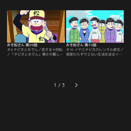
これまでの一生の中で、最高の時間
現れるのを待っていた。ともに事件
を過ごしていた。相変わらずの生活
の解決を目指すトド松刑事は、警部
を送る6つ子の兄たちとは違う人生
が信頼するこの人物に興味を持つ。
をいち早く歩み始めたトド松が、今
そして、ついにその男、おそ松の実
の生活を維持するために大奮闘！！
力を目にするときがやってきた！！
「北へ」デカパンとダヨーンの気ま
「トト子の夢」今はまだまだかなわ
まなふたり旅。ふたりで旅に出かけ
ないが、トト子には、絶対にたくさ
たデカパンとダヨーン…。【提供：
んのファンに愛される…。【提供：
バンダイチャンネル】
バンダイチャンネル】
おそ松さん 第09話
おそ松さん 第10話
＃9 チビ太とおでん／恋する十四松
＃10 イヤミチビ太のレンタル彼女／
／「チビ太とおでん」寒さが厳しい
相変わらずサエない生活を送るイヤ
日、恋しくなるのは、心が熱くなる
ミが、昔の盟友チビ太を巻き込んで
物語とからだの芯まで温まるおで
始めた商売は「レンタル彼女」。手
ん。ある日カラ松は、ひとりでふら
っ取り早い荒稼ぎでボロ儲けを企む
りとチビ太のおでん屋に立ち寄っ
イヤミだったが、世の中はそんなに
た。いまだニートのカラ松だが、何
甘くなかった。ところが運良く
かを察した経営者・チビ太が彼に語
（？）、この窮地を救う驚きの方法
1
るのは？「恋する十四松」どんなと
が！？チビ太とともに商売を再開さ
きでもテンション高めでマイペー
せたイヤミは、今度こそ大金を手に
ス。そんな6つ子の核弾頭…。【提
することができるのか！？【提供：
供：バンダイチャンネル】
バンダイチャンネル】