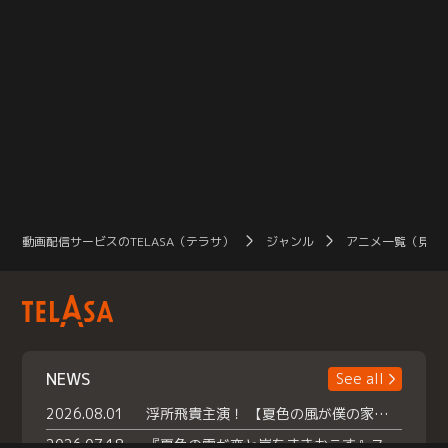
動画配信サービスのTELASA（テラサ）
ジャンル
アニメ一覧（見放
NEWS
See all
2026.08.01
浮所飛貴主演！ 【夏色の風が僕の家にやってきた】 本日よりテラサで独占配信スタート！
2026.07.18
『夏色の雲が恋と嵐をまきおこす』スペシャルメイキング 【Part1】2026年７月18日（土）23時30分～配信スタート！話題のシーンの裏側を大公開！豪華キャスト大集合！ 『武宮家 真夏の家族会議』開催！