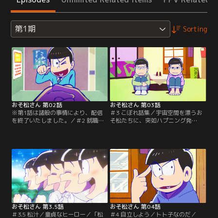
第1期
Sorting
おそ松さん 第02話
おそ松さん 第03話
※第1話は諸般の事情により、配信
＃3 こぼれ話集／宇宙空間を漂うお
を終了いたしました。／＃2 就職し
そ松たちに、突如ハプニング発
よう／おそ松の憂鬱／「就職しよ
生？！謎の男にとらわれたおそ松兄
う」すっかり「大人」になったおそ
弟の運命やいかに？！そして舞台
松たち。けれどもいまだに、誰ひと
は、おそ松兄弟の家から、街中のあ
りとして定職についていないという
らゆる場所、さらにはあんなところ
ありさま。さすがにマズイと考え
まで？！好き勝手やり放題（？）の
て、就職活動を始める6つ子だった
おそ松たちが、あちらこちらで繰り
が……。そんな彼らが昔なじみのイ
広げる騒動が盛りだくさんのショー
ヤミに紹介されたのは？「おそ松の
トショート集！！乞う御期待？！
憂鬱」ひとりでヒマを持て余し…。
【提供：バンダイチャンネル】
【提供：バンダイチャンネル】
おそ松さん 第3.5話
おそ松さん 第04話
＃3.5 松汁／童貞なヒーロー／「松
＃4 自立しよう／トト子なのだ／