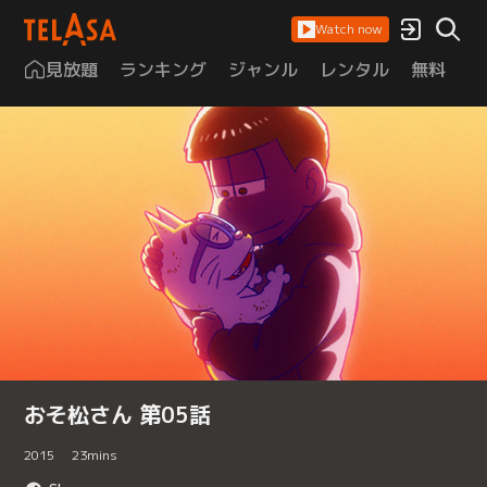
Watch now
見放題
ランキング
ジャンル
レンタル
無料
は
おそ松さん 第05話
2015
23
mins