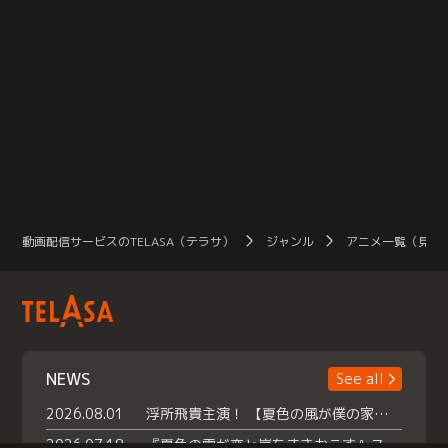
動画配信サービスのTELASA（テラサ）
ジャンル
アニメ一覧（見放
NEWS
See all
2026.08.01
浮所飛貴主演！ 【夏色の風が僕の家にやってきた】 本日よりテラサで独占配信スタート！
2026.07.18
『夏色の雲が恋と嵐をまきおこす』スペシャルメイキング 【Part1】2026年７月18日（土）23時30分～配信スタート！話題のシーンの裏側を大公開！豪華キャスト大集合！ 『武宮家 真夏の家族会議』開催！