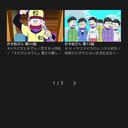
これまでの一生の中で、最高の時間
現れるのを待っていた。ともに事件
を過ごしていた。相変わらずの生活
の解決を目指すトド松刑事は、警部
を送る6つ子の兄たちとは違う人生
が信頼するこの人物に興味を持つ。
をいち早く歩み始めたトド松が、今
そして、ついにその男、おそ松の実
の生活を維持するために大奮闘！！
力を目にするときがやってきた！！
「北へ」デカパンとダヨーンの気ま
「トト子の夢」今はまだまだかなわ
まなふたり旅。ふたりで旅に出かけ
ないが、トト子には、絶対にたくさ
たデカパンとダヨーン…。【提供：
んのファンに愛される…。【提供：
バンダイチャンネル】
バンダイチャンネル】
おそ松さん 第09話
おそ松さん 第10話
＃9 チビ太とおでん／恋する十四松
＃10 イヤミチビ太のレンタル彼女／
／「チビ太とおでん」寒さが厳しい
相変わらずサエない生活を送るイヤ
日、恋しくなるのは、心が熱くなる
ミが、昔の盟友チビ太を巻き込んで
物語とからだの芯まで温まるおで
始めた商売は「レンタル彼女」。手
ん。ある日カラ松は、ひとりでふら
っ取り早い荒稼ぎでボロ儲けを企む
りとチビ太のおでん屋に立ち寄っ
イヤミだったが、世の中はそんなに
た。いまだニートのカラ松だが、何
甘くなかった。ところが運良く
かを察した経営者・チビ太が彼に語
（？）、この窮地を救う驚きの方法
1
るのは？「恋する十四松」どんなと
が！？チビ太とともに商売を再開さ
きでもテンション高めでマイペー
せたイヤミは、今度こそ大金を手に
ス。そんな6つ子の核弾頭…。【提
することができるのか！？【提供：
供：バンダイチャンネル】
バンダイチャンネル】