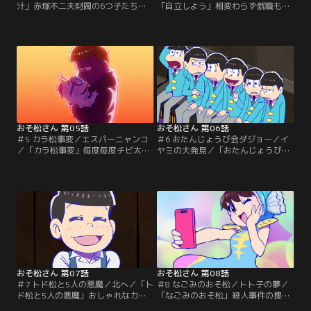
汁」赤塚不二夫財閥の6つ子たち、
「自立しよう」相変わらず就職もせ
通称「F6」。誰もが羨む美貌と才
ず、両親に依存し続けるニートのお
能、そして圧倒的な資産を持つ彼ら
そ松たち。そんなおそ松たちに絶体
は、今日も歌って踊って恋をして世
絶命の危機が訪れる！！両親が「離
界中を虜にしていた。ところが、そ
婚」を宣言し、家まで売り払うと言
んなカリスマ＆レジェンドな彼らに
い出した！！このままでは生活に必
はある秘密があって…。「童貞なヒ
要な衣食住の場を失うと考えた6つ
ーロー」アイドルライブの帰り際、
子は？！「トト子なのだ」あこがれ
バーベキューをするリア充大学生を
のトト子から、部屋に呼ばれたおそ
見かけたチョロ松。【提供：バンダ
松は、ドキドキしながら…。【提
イチャンネル】
供：バンダイチャンネル】
おそ松さん 第05話
おそ松さん 第06話
＃5 カラ松事変／エスパーニャンコ
＃6 おたんじょうび会ダジョー／イ
／「カラ松事変」毎度毎度チビ太の
ヤミの大発見／「おたんじょうび会
店で飲みちらかし、食いちらかした
ダジョー」昔なじみのハタ坊から、
あげく、ツケばかりためていくおそ
おそ松兄弟あてにお誕生日会の招待
松兄弟に、ついにチビ太の堪忍袋の
状が届いた。長い間、会っていない
緒が切れた！！何が何でもツケ代を
ことや、昔から謎めいていたことな
請求しようと強硬手段に出た彼だっ
どを思い出しながら、ハタ坊の家に
たが、首尾よくことは進むのか？！
やってきたおそ松たち。そこで彼ら
「エスパーニャンコ」デカパン博士
が目にしたハタ坊の現在とは？！
の研究所にやってきた十四松と一
【提供：バンダイチャンネル】
松。十四松はネコだけが…。【提
供：バンダイチャンネル】
おそ松さん 第07話
おそ松さん 第08話
＃7 トド松と5人の悪魔／北へ／「ト
＃8 なごみのおそ松／トト子の夢／
ド松と5人の悪魔」おしゃれなカフ
「なごみのおそ松」殺人事件の捜査
ェでアルバイトを始めたトド松は、
にあたるチョロ松警部は、ある男が