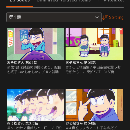
第1期
Sorting
おそ松さん 第02話
おそ松さん 第03話
※第1話は諸般の事情により、配信
＃3 こぼれ話集／宇宙空間を漂うお
を終了いたしました。／＃2 就職し
そ松たちに、突如ハプニング発
よう／おそ松の憂鬱／「就職しよ
生？！謎の男にとらわれたおそ松兄
う」すっかり「大人」になったおそ
弟の運命やいかに？！そして舞台
松たち。けれどもいまだに、誰ひと
は、おそ松兄弟の家から、街中のあ
りとして定職についていないという
らゆる場所、さらにはあんなところ
ありさま。さすがにマズイと考え
まで？！好き勝手やり放題（？）の
て、就職活動を始める6つ子だった
おそ松たちが、あちらこちらで繰り
が……。そんな彼らが昔なじみのイ
広げる騒動が盛りだくさんのショー
ヤミに紹介されたのは？「おそ松の
トショート集！！乞う御期待？！
憂鬱」ひとりでヒマを持て余し…。
【提供：バンダイチャンネル】
【提供：バンダイチャンネル】
おそ松さん 第3.5話
おそ松さん 第04話
＃3.5 松汁／童貞なヒーロー／「松
＃4 自立しよう／トト子なのだ／