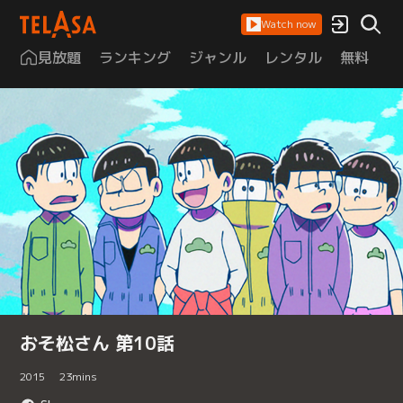
Watch now
見放題
ランキング
ジャンル
レンタル
無料
は
おそ松さん 第10話
2015
23
mins