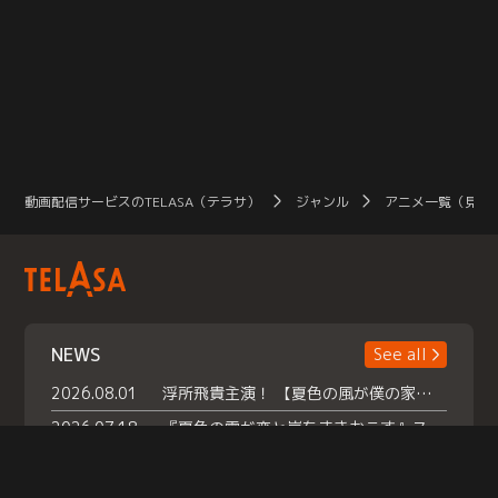
動画配信サービスのTELASA（テラサ）
ジャンル
アニメ一覧（見放
NEWS
See all
2026.08.01
浮所飛貴主演！ 【夏色の風が僕の家にやってきた】 本日よりテラサで独占配信スタート！
2026.07.18
『夏色の雲が恋と嵐をまきおこす』スペシャルメイキング 【Part1】2026年７月18日（土）23時30分～配信スタート！話題のシーンの裏側を大公開！豪華キャスト大集合！ 『武宮家 真夏の家族会議』開催！
2026.07.15
救命医・遥（今田）の《心揺さぶる過去》や、 麻酔科医・権野（船越英一郎）の《謎多きプライベート》など… 《知られざるエピソード》を独占配信！