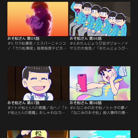
界中を虜にしていた。ところが、そ
婚」を宣言し、家まで売り払うと言
んなカリスマ＆レジェンドな彼らに
い出した！！このままでは生活に必
はある秘密があって…。「童貞なヒ
要な衣食住の場を失うと考えた6つ
ーロー」アイドルライブの帰り際、
子は？！「トト子なのだ」あこがれ
バーベキューをするリア充大学生を
のトト子から、部屋に呼ばれたおそ
見かけたチョロ松。【提供：バンダ
松は、ドキドキしながら…。【提
イチャンネル】
供：バンダイチャンネル】
おそ松さん 第05話
おそ松さん 第06話
＃5 カラ松事変／エスパーニャンコ
＃6 おたんじょうび会ダジョー／イ
／「カラ松事変」毎度毎度チビ太の
ヤミの大発見／「おたんじょうび会
店で飲みちらかし、食いちらかした
ダジョー」昔なじみのハタ坊から、
あげく、ツケばかりためていくおそ
おそ松兄弟あてにお誕生日会の招待
松兄弟に、ついにチビ太の堪忍袋の
状が届いた。長い間、会っていない
緒が切れた！！何が何でもツケ代を
ことや、昔から謎めいていたことな
請求しようと強硬手段に出た彼だっ
どを思い出しながら、ハタ坊の家に
たが、首尾よくことは進むのか？！
やってきたおそ松たち。そこで彼ら
「エスパーニャンコ」デカパン博士
が目にしたハタ坊の現在とは？！
の研究所にやってきた十四松と一
【提供：バンダイチャンネル】
松。十四松はネコだけが…。【提
供：バンダイチャンネル】
おそ松さん 第07話
おそ松さん 第08話
＃7 トド松と5人の悪魔／北へ／「ト
＃8 なごみのおそ松／トト子の夢／
ド松と5人の悪魔」おしゃれなカフ
「なごみのおそ松」殺人事件の捜査
ェでアルバイトを始めたトド松は、
にあたるチョロ松警部は、ある男が
これまでの一生の中で、最高の時間
現れるのを待っていた。ともに事件
を過ごしていた。相変わらずの生活
の解決を目指すトド松刑事は、警部
を送る6つ子の兄たちとは違う人生
が信頼するこの人物に興味を持つ。
をいち早く歩み始めたトド松が、今
そして、ついにその男、おそ松の実