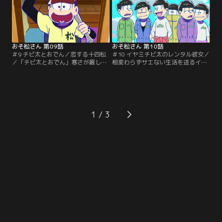
の生活を維持するために大奮闘！！
力を目にするときがやってきた！！
「北へ」デカパンとダヨーンの気ま
「トト子の夢」今はまだまだかなわ
まなふたり旅。ふたりで旅に出かけ
ないが、トト子には、絶対にたくさ
たデカパンとダヨーン…。【提供：
んのファンに愛される…。【提供：
バンダイチャンネル】
バンダイチャンネル】
おそ松さん 第09話
おそ松さん 第10話
＃9 チビ太とおでん／恋する十四松
＃10 イヤミチビ太のレンタル彼女／
／「チビ太とおでん」寒さが厳しい
相変わらずサエない生活を送るイヤ
日、恋しくなるのは、心が熱くなる
ミが、昔の盟友チビ太を巻き込んで
物語とからだの芯まで温まるおで
始めた商売は「レンタル彼女」。手
ん。ある日カラ松は、ひとりでふら
っ取り早い荒稼ぎでボロ儲けを企む
りとチビ太のおでん屋に立ち寄っ
イヤミだったが、世の中はそんなに
た。いまだニートのカラ松だが、何
甘くなかった。ところが運良く
かを察した経営者・チビ太が彼に語
（？）、この窮地を救う驚きの方法
1
るのは？「恋する十四松」どんなと
が！？チビ太とともに商売を再開さ
きでもテンション高めでマイペー
せたイヤミは、今度こそ大金を手に
ス。そんな6つ子の核弾頭…。【提
することができるのか！？【提供：
供：バンダイチャンネル】
バンダイチャンネル】