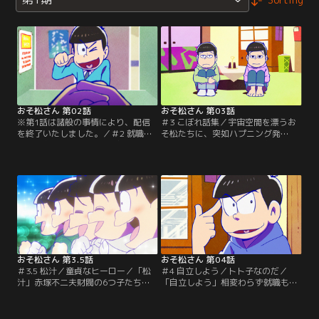
おそ松さん 第02話
おそ松さん 第03話
※第1話は諸般の事情により、配信
＃3 こぼれ話集／宇宙空間を漂うお
を終了いたしました。／＃2 就職し
そ松たちに、突如ハプニング発
よう／おそ松の憂鬱／「就職しよ
生？！謎の男にとらわれたおそ松兄
う」すっかり「大人」になったおそ
弟の運命やいかに？！そして舞台
松たち。けれどもいまだに、誰ひと
は、おそ松兄弟の家から、街中のあ
りとして定職についていないという
らゆる場所、さらにはあんなところ
ありさま。さすがにマズイと考え
まで？！好き勝手やり放題（？）の
て、就職活動を始める6つ子だった
おそ松たちが、あちらこちらで繰り
が……。そんな彼らが昔なじみのイ
広げる騒動が盛りだくさんのショー
ヤミに紹介されたのは？「おそ松の
トショート集！！乞う御期待？！
憂鬱」ひとりでヒマを持て余し…。
【提供：バンダイチャンネル】
【提供：バンダイチャンネル】
おそ松さん 第3.5話
おそ松さん 第04話
＃3.5 松汁／童貞なヒーロー／「松
＃4 自立しよう／トト子なのだ／
汁」赤塚不二夫財閥の6つ子たち、
「自立しよう」相変わらず就職もせ
通称「F6」。誰もが羨む美貌と才
ず、両親に依存し続けるニートのお
能、そして圧倒的な資産を持つ彼ら
そ松たち。そんなおそ松たちに絶体
は、今日も歌って踊って恋をして世
絶命の危機が訪れる！！両親が「離