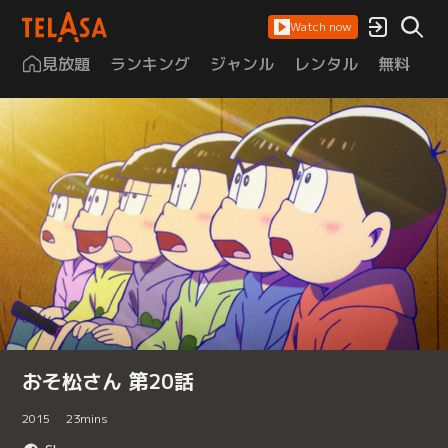
Watch now
見放題
ランキング
ジャンル
レンタル
無料
は
おそ松さん 第20話
2015
23
mins