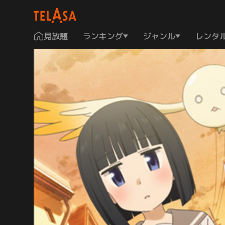
見放題
ランキング
ジャンル
レンタ