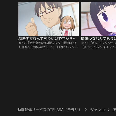
魔法少女なんてもういいですから。 第06話
＃6／「会社勤めとは魔法少女の戦闘より
＃7／「私のコレクショ
も過酷な労働なのかい？」【提供：バンダ
【提供：バンダイチャン
イチャンネル】
動画配信サービスのTELASA（テラサ）
ジャンル