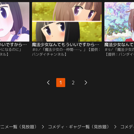
魔法少女なんてもういいですから。 第07話
魔法少女なんてもういいですから。 第08話
ンになるのに」
＃8／「魔法少女の…仲間……。」【提供：
＃9／「魔法少女
ネル】
バンダイチャンネル】
【提供：バンダイ
1
2
アニメ一覧（見放題）
コメディ・ギャグ一覧（見放題）
コメデ