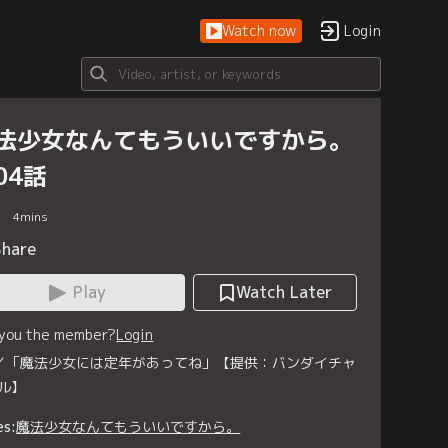
Watch now
Login
法少女なんてもういいですから。
04話
4
mins
Share
Play
Watch Later
 you the member?
Login
／「魔法少女には定年があってね」【提供：バンダイチャ
ル】
es:
魔法少女なんてもういいですから。