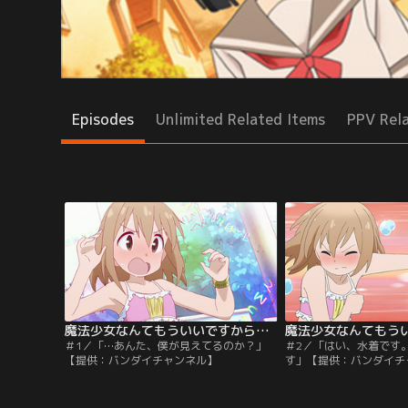
Episodes
Unlimited Related Items
PPV Rel
魔法少女なんてもういいですから。 第01話
＃1／「…あんた、僕が見えてるのか？」
＃2／「はい、水着です
【提供：バンダイチャンネル】
す」【提供：バンダイチ