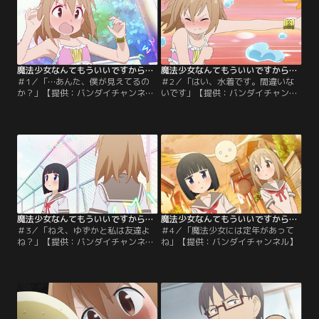
魔法少女なんてもういいですから。 第01話
魔法少女なんてもういいですから。 第02話
＃1／「…あんた、僕が見えてるの
＃2／「はい、水着です。間違いな
か？」【提供：バンダイチャンネ
いです」【提供：バンダイチャンネ
ル】
ル】
魔法少女なんてもういいですから。 第03話
魔法少女なんてもういいですから。 第04話
＃3／「ねえ、ゆずかと私は友達よ
＃4／「魔法少女には定年があって
ね？」【提供：バンダイチャンネ
ね」【提供：バンダイチャンネル】
ル】