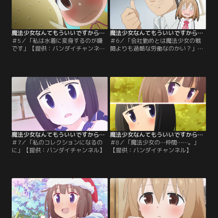
魔法少女なんてもういいですから。 第05話
魔法少女なんてもういいですから。 第06話
＃5／「私は水着に変身するのが嫌
＃6／「会社勤めとは魔法少女の戦
です」【提供：バンダイチャンネ
闘よりも過酷な労働なのかい？」
ル】
【提供：バンダイチャンネル】
魔法少女なんてもういいですから。 第07話
魔法少女なんてもういいですから。 第08話
＃7／「私のコレクションになるの
＃8／「魔法少女の…仲間……。」
に」【提供：バンダイチャンネル】
【提供：バンダイチャンネル】