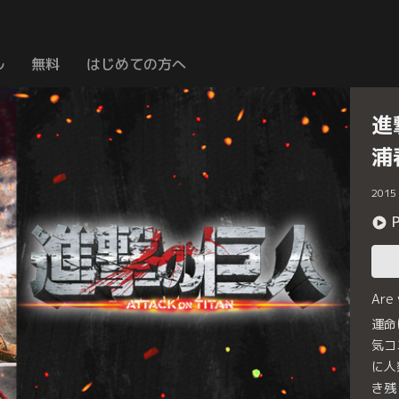
ル
無料
はじめての方へ
進
浦
2015
Are
運命
気コ
に人
き残