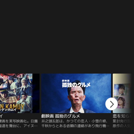
イ
劇映画 孤独のグルメ
恋を知らな
漫画を実写映画化。日露
井之頭五郎は、かつての恋人・小雪の娘、
累計発行部数
海道を舞台に、アイヌ民
千秋からとある依頼の連絡があり飛行機の
原作の人気少
を巡る冒険サバイバルを
機内で腹を減らしながらフランス・パリへ
人の恋の矢