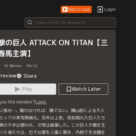
Watch now
Login
撃の巨人 ATTACK ON TITAN【三
春馬主演】
1
h
38
mins
PG-12
Preview
Share
Play
Watch Later
 you the member?
Login
に挑め--。戦わなければ、勝てない。諫山創による大人
ミックの実写映画化。百年以上前、突如現れた巨人たち
類の大半は喰われ、文明は崩壊した。この巨人大戦を生
った者たちは、巨大な壁を三重に築き、内側で生活圏を