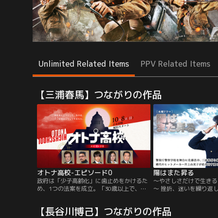
Unlimited Related Items
PPV Related Items
【三浦春馬】つながりの作品
オトナ高校-エピソード0
陽はまた昇る
政府は「少子高齢化」に歯止めをかけるた
～やさしさだけで生きる
め、1つの法案を成立。「30歳以上で、未
～ 挫折、迷いを繰り返
だ童貞＆処女である男女には、第二の義務
しながら、 それでも昇
教育機関、“オトナ高校”への入学を義務付
上がり続ける 元“鬼”刑
【長谷川博己】つながりの作品
ける」…この法案が施行される半年前のエ
一行（佐藤浩市）と、 