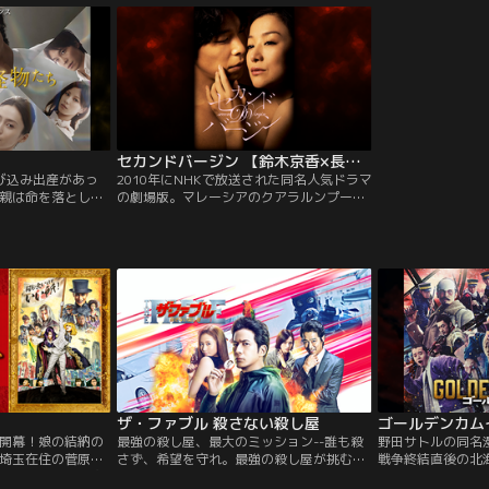
の戦い。強さとは何
向から挑む人間ドラ
セカンドバージン 【鈴木京香×長谷川博己】
び込み出産があっ
2010年にNHKで放送された同名人気ドラマ
親は命を落とし
の劇場版。マレーシアのクアラルンプール
？仕組まれた事件
を舞台に、離婚経験のある45歳の敏腕出版
と思われた出来事
プロデューサーの中村るいが、17歳年下で
実態を現わす…
既婚者のネット証券会社社長・鈴木行との
間たちの欲望が明ら
不倫におぼれていく姿を描く。
外した者の、裏の顔
ザ・ファブル 殺さない殺し屋
ゴールデンカム
開幕！娘の結納の
最強の殺し屋、最大のミッション--誰も殺
野田サトルの同名
埼玉在住の菅原
さず、希望を守れ。最強の殺し屋が挑む究
戦争終結直後の北
ら、ある伝説の物
極ミッション！誰も殺さず、最狂の偽善者
族の莫大な埋蔵金