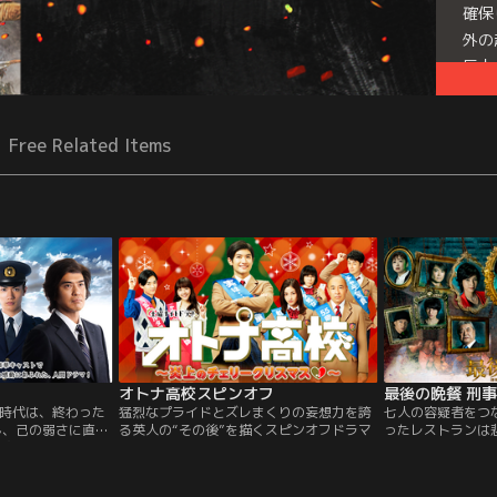
確保
外の
巨人
Free Related Items
オトナ高校スピンオフ
時代は、終わった
猛烈なプライドとズレまくりの妄想力を誇
七人の容疑者をつな
し、己の弱さに直面
る英人の“その後”を描くスピンオフドラマ
ったレストランは
る太陽のごとく立ち
- 開店初日のイタ
事の新任教官・遠野
った放火殺人事件
宮田英二（三浦春