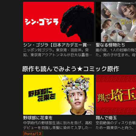
ピソード。“オトナ高校”がいかにして誕生
馬）ら若き訓練生30人
したのか！？国の未来を本気で考えた名も
か？ 究極の問いに真っ
無き政治家達のアツい奮闘ドラマ！
マ。
シン・ゴジラ【日本アカデミー賞最優秀作品賞】
聖なる怪物たち
ニッポン対ゴジラ。東京湾・羽田沖。突
嵐の夜、1人の妊婦の飛
如、東京湾アクアトンネルが巨大な轟音と
た。男の子が生まれ、母
ともに大量の浸水に巻き込まれ、崩落する
た。これは偶然の事故か
原因不明の事故が発生した。首相官邸では
か？ 皮肉な偶然の連鎖
原作も読んでみよう★コミック原作
総理大臣以下、閣僚が参集されて緊急会議
が、徐々にその恐ろしい
が開かれ、内閣官房副長官・矢口蘭堂は、
“聖職者”と呼ばれる人
海中に棲む巨大生物による可能性を指摘。
かになった時 道を踏み
周囲は矢口の意見を一笑に付すものの、直
が暴かれる！
後、海上に巨大不明生物の姿が露わになっ
た…。
野球部に花束を
翔んで埼玉
中学時代の野球部生活に別れを告げ、高校
空前絶後のディスり合戦
デビューを目指し茶髪に染めて入学した黒
ため一路東京へと向う、
田鉄平。夢見たバラ色の高校生活は、うっ
家。道中、カーラジオか