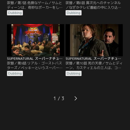
吹替／第7話 危険なゲーム／サムと
吹替／第8話 異次元へのチャンネル
ディーンは、奇妙なポーカーをして
／なぜかテレビ番組の中に入り込ん
バーを渡り歩く魔法使いを発見す
でしまったサムとディーン。二人
Dubbing
Dubbing
る。彼が賭けるのは、金ではな
は、医療ドラマの中で医者になって
く“年齢”だった。ボビーは、車イス
いたり、ゲーム番組で回答者だった
生活から抜け出すチャンスかもしれ
り、お笑い番組でコントまでしてい
ないと思い、大胆にも“25年”を賭け
るのだ。自分たちの身に何が起きて
るが、負けてしまう。すごい速さで
いるのかが分からず戸惑う二人の前
年を取り始めるボビー。そこへ駆け
に、突然カスティエルが現れる。彼
つけたディーンは、彼を助けようと
は、この世界から早く抜け出さない
するが…。
と恐ろしいことが起きると…。
SUPERNATURAL スーパーナチュラル シーズン5 第09話／吹替
SUPERNATURAL スーパーナチュラル シーズン5 第10話／吹替
吹替／第9話 リアル・ゴーストバス
吹替／第10話 死の天使／サムとディ
ターズ／ベッキーというスーパーナ
ーン、カスティエルの三人は、コル
チュラルの熱狂的なファンが、チャ
トを手に入れようと奔走する。ルシ
Dubbing
Dubbing
ックになりすましてサムとディーン
ファーを捜し出し、彼を地獄へ戻す
にSOSメールを送る。大急ぎで駆け
ためだ。コルトを入手し、ルシファ
つけた二人は、マニアックなファン
ーが現れる日と場所まで突き止めた
で溢れかえる「ファンの集い」に参
彼らは、ハンター仲間のエレン、ジ
加するハメになる。だが、イベント
ョーと共にボビーの家に集まる。ボ
1
の一つのはずだったロールプレイン
ビーの提案で集合写真を撮ることに
グゲームに、本物の幽霊が現れる
なった面々は…。
と、事態は…。