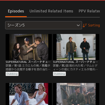
Episodes
Unlimited Related Items
PPV Related I
シーズン5
Sorting
SUPERNATURAL スーパーナチュラル シーズン5 第01話／吹替
SUPERNATURAL スーパーナチュラル シーズン5 第02話／吹替
吹替／第1話 ミカエルの剣／悪魔が
吹替／第2話 呪われた町／サムとデ
地獄から出現する様子を目の当たり
ィーンの前にカスティエルが現れ、
にして、サムとディーンが立ちつく
ルシファーを打ち倒すために神を捜
Dubbing
Dubbing
す…という衝撃的なシーンで、フォ
しにいくと告げる。その頃、ボビー
ース・シーズンは幕を閉じた。今シ
の古くからの友人、そしてハンター
ーズンは、魔王ルシファーが復活し
仲間でもあるルーファスが、ある町
た後、サム、ディーン、ボビーが、
で悪魔の攻撃に遭い、緊急の援護を
様々な困難に立ち向かっていくとい
求めてくる。その町に駆けつけた二
う物語で幕を開ける。彼らは、天使
人は、住人たちがある“幻覚”を見せ
カスティエルに関する驚くべき情報
られ、互いを悪魔だと思い込み殺し
をチャックから聞き…。
あっていることに…。