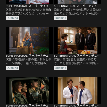
SUPERNATURAL スーパーナチュラル シーズン5 第03話／吹替
SUPERNATURAL スーパーナチュラル シーズン5 第04話／吹替
吹替／第3話 それぞれの道／自分自
吹替／第4話 5年後の世界／世界の終
身が信用できなくなり、ハンターを
末を阻止するためにハンターに戻り
やめる決意を固めたサム。だが、あ
たいと言うサム。だが、ディーンは
Dubbing
Dubbing
る夜 夢の中に現れた恋人のジェシカ
その申し出をはねつける。数時間
が、サムに何度も語りかけ、彼の気
後、ディーンは荒廃したある町で、
持ちは大きく揺さぶられる。一方
悪魔のウイルスに感染した凶暴な住
“世界の終末”を阻止するために一人
人たちに襲われる。そこで、自分が
で狩りを続けているディーンは、天
5年後にタイムワープしたことを知
使のカスティエルと共に大天使ラフ
ったディーンは、“未来のディー
ァエルを捜し出し、神の居場所を突
ン”に遭遇し…。
き止めようと…。
SUPERNATURAL スーパーナチュラル シーズン5 第05話／吹替
SUPERNATURAL スーパーナチュラル シーズン5 第06話／吹替
吹替／第5話 蝋人形の館／サムとデ
吹替／第6話 正しき選択／ある町
ィーンは再び一緒に狩りを始め、小
で、おとぎ話や伝説に不気味なほど
さな町の殺人事件を調査する。不思
よく似た殺人事件が次々と起きる。
Dubbing
Dubbing
議なことに、事件の犯人はすでに亡
調査を続けるサムとディーンは、ジ
くなっている大統領や俳優など、有
ェシーという11歳の男の子が一連の
名人の幽霊だった。だが、あるティ
事件の鍵を握っていることを突き止
ーンエイジャーたちが“まだ生きて
める。このあどけない子供が何かを
いる”有名人に誘拐された時、二人
信じると、それが現実になっていく
は犯人が幽霊ではないことに気づ
のを見て、立ちすくむ二人。カステ
く。新たな調査を進めるうちに、彼
ィエルはジェシーを殺す以外に…。
らの前に…。
SUPERNATURAL スーパーナチュラル シーズン5 第07話／吹替
SUPERNATURAL スーパーナチュラル シーズン5 第08話／吹替