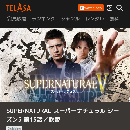
Watch now
見放題
ランキング
ジャンル
レンタル
無料
は
SUPERNATURAL スーパーナチュラル シー
ズン5 第15話／吹替
Dubbing