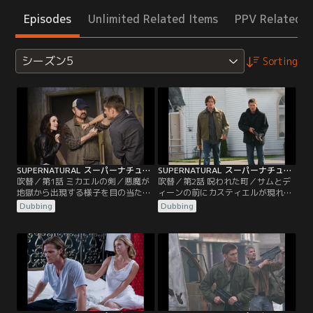
Episodes
Unlimited Related Items
PPV Related I
シーズン5
Sorting
SUPERNATURAL スーパーナチュラル シーズン5 第01話／吹替
SUPERNATURAL スーパーナチュラル シーズン5 第02話／吹替
吹替／第1話 ミカエルの剣／悪魔が
吹替／第2話 呪われた町／サムとデ
地獄から出現する様子を目の当たり
ィーンの前にカスティエルが現れ、
にして、サムとディーンが立ちつく
ルシファーを打ち倒すために神を捜
Dubbing
Dubbing
す…という衝撃的なシーンで、フォ
しにいくと告げる。その頃、ボビー
ース・シーズンは幕を閉じた。今シ
の古くからの友人、そしてハンター
ーズンは、魔王ルシファーが復活し
仲間でもあるルーファスが、ある町
た後、サム、ディーン、ボビーが、
で悪魔の攻撃に遭い、緊急の援護を
様々な困難に立ち向かっていくとい
求めてくる。その町に駆けつけた二
う物語で幕を開ける。彼らは、天使
人は、住人たちがある“幻覚”を見せ
カスティエルに関する驚くべき情報
られ、互いを悪魔だと思い込み殺し
をチャックから聞き…。
あっていることに…。