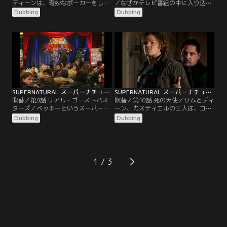
ディーンは、奇妙なポーカーをして
／なぜかテレビ番組の中に入り込ん
バーを渡り歩く魔法使いを発見す
でしまったサムとディーン。二人
Dubbing
Dubbing
る。彼が賭けるのは、金ではな
は、医療ドラマの中で医者になって
く“年齢”だった。ボビーは、車イス
いたり、ゲーム番組で回答者だった
生活から抜け出すチャンスかもしれ
り、お笑い番組でコントまでしてい
ないと思い、大胆にも“25年”を賭け
るのだ。自分たちの身に何が起きて
るが、負けてしまう。すごい速さで
いるのかが分からず戸惑う二人の前
年を取り始めるボビー。そこへ駆け
に、突然カスティエルが現れる。彼
つけたディーンは、彼を助けようと
は、この世界から早く抜け出さない
するが…。
と恐ろしいことが起きると…。
SUPERNATURAL スーパーナチュラル シーズン5 第09話／吹替
SUPERNATURAL スーパーナチュラル シーズン5 第10話／吹替
吹替／第9話 リアル・ゴーストバス
吹替／第10話 死の天使／サムとディ
ターズ／ベッキーというスーパーナ
ーン、カスティエルの三人は、コル
チュラルの熱狂的なファンが、チャ
トを手に入れようと奔走する。ルシ
Dubbing
Dubbing
ックになりすましてサムとディーン
ファーを捜し出し、彼を地獄へ戻す
にSOSメールを送る。大急ぎで駆け
ためだ。コルトを入手し、ルシファ
つけた二人は、マニアックなファン
ーが現れる日と場所まで突き止めた
で溢れかえる「ファンの集い」に参
彼らは、ハンター仲間のエレン、ジ
加するハメになる。だが、イベント
ョーと共にボビーの家に集まる。ボ
1
の一つのはずだったロールプレイン
ビーの提案で集合写真を撮ることに
グゲームに、本物の幽霊が現れる
なった面々は…。
と、事態は…。