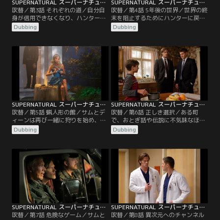
SUPERNATURAL スーパーナチュラル シーズン5 第03話／吹替
SUPERNATURAL スーパーナチュラル シーズン5 第04話／吹替
吹替／第3話 それぞれの道／自分自
吹替／第4話 5年後の世界／世界の終
身が信用できなくなり、ハンターを
末を阻止するためにハンターに戻り
やめる決意を固めたサム。だが、あ
たいと言うサム。だが、ディーンは
Dubbing
Dubbing
る夜 夢の中に現れた恋人のジェシカ
その申し出をはねつける。数時間
が、サムに何度も語りかけ、彼の気
後、ディーンは荒廃したある町で、
持ちは大きく揺さぶられる。一方
悪魔のウイルスに感染した凶暴な住
“世界の終末”を阻止するために一人
人たちに襲われる。そこで、自分が
で狩りを続けているディーンは、天
5年後にタイムワープしたことを知
使のカスティエルと共に大天使ラフ
ったディーンは、“未来のディー
ァエルを捜し出し、神の居場所を突
ン”に遭遇し…。
き止めようと…。
SUPERNATURAL スーパーナチュラル シーズン5 第05話／吹替
SUPERNATURAL スーパーナチュラル シーズン5 第06話／吹替
吹替／第5話 蝋人形の館／サムとデ
吹替／第6話 正しき選択／ある町
ィーンは再び一緒に狩りを始め、小
で、おとぎ話や伝説に不気味なほど
さな町の殺人事件を調査する。不思
よく似た殺人事件が次々と起きる。
Dubbing
Dubbing
議なことに、事件の犯人はすでに亡
調査を続けるサムとディーンは、ジ
くなっている大統領や俳優など、有
ェシーという11歳の男の子が一連の
名人の幽霊だった。だが、あるティ
事件の鍵を握っていることを突き止
ーンエイジャーたちが“まだ生きて
める。このあどけない子供が何かを
いる”有名人に誘拐された時、二人
信じると、それが現実になっていく
は犯人が幽霊ではないことに気づ
のを見て、立ちすくむ二人。カステ
く。新たな調査を進めるうちに、彼
ィエルはジェシーを殺す以外に…。
らの前に…。
SUPERNATURAL スーパーナチュラル シーズン5 第07話／吹替
SUPERNATURAL スーパーナチュラル シーズン5 第08話／吹替
吹替／第7話 危険なゲーム／サムと
吹替／第8話 異次元へのチャンネル