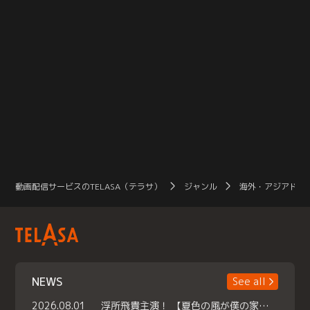
動画配信サービスのTELASA（テラサ）
ジャンル
海外・アジアドラ
NEWS
See all
2026.08.01
浮所飛貴主演！ 【夏色の風が僕の家にやってきた】 本日よりテラサで独占配信スタート！