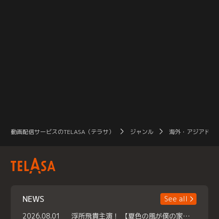
動画配信サービスのTELASA（テラサ）
ジャンル
海外・アジアドラ
NEWS
See all
2026.08.01
浮所飛貴主演！ 【夏色の風が僕の家にやってきた】 本日よりテラサで独占配信スタート！