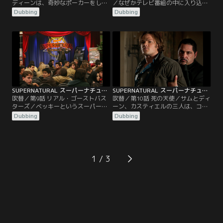
ディーンは、奇妙なポーカーをして
／なぜかテレビ番組の中に入り込ん
バーを渡り歩く魔法使いを発見す
でしまったサムとディーン。二人
Dubbing
Dubbing
る。彼が賭けるのは、金ではな
は、医療ドラマの中で医者になって
く“年齢”だった。ボビーは、車イス
いたり、ゲーム番組で回答者だった
生活から抜け出すチャンスかもしれ
り、お笑い番組でコントまでしてい
ないと思い、大胆にも“25年”を賭け
るのだ。自分たちの身に何が起きて
るが、負けてしまう。すごい速さで
いるのかが分からず戸惑う二人の前
年を取り始めるボビー。そこへ駆け
に、突然カスティエルが現れる。彼
つけたディーンは、彼を助けようと
は、この世界から早く抜け出さない
するが…。
と恐ろしいことが起きると…。
SUPERNATURAL スーパーナチュラル シーズン5 第09話／吹替
SUPERNATURAL スーパーナチュラル シーズン5 第10話／吹替
吹替／第9話 リアル・ゴーストバス
吹替／第10話 死の天使／サムとディ
ターズ／ベッキーというスーパーナ
ーン、カスティエルの三人は、コル
チュラルの熱狂的なファンが、チャ
トを手に入れようと奔走する。ルシ
Dubbing
Dubbing
ックになりすましてサムとディーン
ファーを捜し出し、彼を地獄へ戻す
にSOSメールを送る。大急ぎで駆け
ためだ。コルトを入手し、ルシファ
つけた二人は、マニアックなファン
ーが現れる日と場所まで突き止めた
で溢れかえる「ファンの集い」に参
彼らは、ハンター仲間のエレン、ジ
加するハメになる。だが、イベント
ョーと共にボビーの家に集まる。ボ
1
の一つのはずだったロールプレイン
ビーの提案で集合写真を撮ることに
グゲームに、本物の幽霊が現れる
なった面々は…。
と、事態は…。