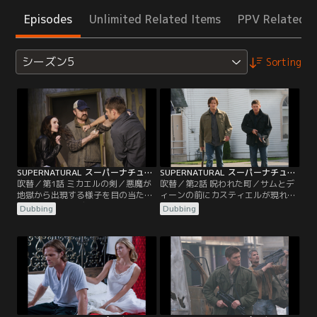
Episodes
Unlimited Related Items
PPV Related I
シーズン5
Sorting
SUPERNATURAL スーパーナチュラル シーズン5 第01話／吹替
SUPERNATURAL スーパーナチュラル シーズン5 第02話／吹替
吹替／第1話 ミカエルの剣／悪魔が
吹替／第2話 呪われた町／サムとデ
地獄から出現する様子を目の当たり
ィーンの前にカスティエルが現れ、
にして、サムとディーンが立ちつく
ルシファーを打ち倒すために神を捜
Dubbing
Dubbing
す…という衝撃的なシーンで、フォ
しにいくと告げる。その頃、ボビー
ース・シーズンは幕を閉じた。今シ
の古くからの友人、そしてハンター
ーズンは、魔王ルシファーが復活し
仲間でもあるルーファスが、ある町
た後、サム、ディーン、ボビーが、
で悪魔の攻撃に遭い、緊急の援護を
様々な困難に立ち向かっていくとい
求めてくる。その町に駆けつけた二
う物語で幕を開ける。彼らは、天使
人は、住人たちがある“幻覚”を見せ
カスティエルに関する驚くべき情報
られ、互いを悪魔だと思い込み殺し
をチャックから聞き…。
あっていることに…。