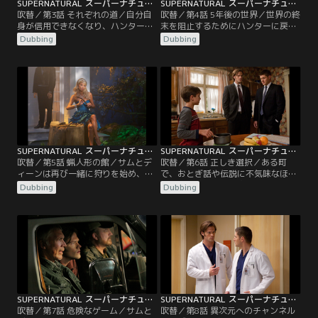
SUPERNATURAL スーパーナチュラル シーズン5 第03話／吹替
SUPERNATURAL スーパーナチュラル シーズン5 第04話／吹替
吹替／第3話 それぞれの道／自分自
吹替／第4話 5年後の世界／世界の終
身が信用できなくなり、ハンターを
末を阻止するためにハンターに戻り
やめる決意を固めたサム。だが、あ
たいと言うサム。だが、ディーンは
Dubbing
Dubbing
る夜 夢の中に現れた恋人のジェシカ
その申し出をはねつける。数時間
が、サムに何度も語りかけ、彼の気
後、ディーンは荒廃したある町で、
持ちは大きく揺さぶられる。一方
悪魔のウイルスに感染した凶暴な住
“世界の終末”を阻止するために一人
人たちに襲われる。そこで、自分が
で狩りを続けているディーンは、天
5年後にタイムワープしたことを知
使のカスティエルと共に大天使ラフ
ったディーンは、“未来のディー
ァエルを捜し出し、神の居場所を突
ン”に遭遇し…。
き止めようと…。
SUPERNATURAL スーパーナチュラル シーズン5 第05話／吹替
SUPERNATURAL スーパーナチュラル シーズン5 第06話／吹替
吹替／第5話 蝋人形の館／サムとデ
吹替／第6話 正しき選択／ある町
ィーンは再び一緒に狩りを始め、小
で、おとぎ話や伝説に不気味なほど
さな町の殺人事件を調査する。不思
よく似た殺人事件が次々と起きる。
Dubbing
Dubbing
議なことに、事件の犯人はすでに亡
調査を続けるサムとディーンは、ジ
くなっている大統領や俳優など、有
ェシーという11歳の男の子が一連の
名人の幽霊だった。だが、あるティ
事件の鍵を握っていることを突き止
ーンエイジャーたちが“まだ生きて
める。このあどけない子供が何かを
いる”有名人に誘拐された時、二人
信じると、それが現実になっていく
は犯人が幽霊ではないことに気づ
のを見て、立ちすくむ二人。カステ
く。新たな調査を進めるうちに、彼
ィエルはジェシーを殺す以外に…。
らの前に…。
SUPERNATURAL スーパーナチュラル シーズン5 第07話／吹替
SUPERNATURAL スーパーナチュラル シーズン5 第08話／吹替
吹替／第7話 危険なゲーム／サムと
吹替／第8話 異次元へのチャンネル