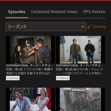
Episodes
Unlimited Related Items
PPV Related I
シーズン5
Sorting
SUPERNATURAL スーパーナチュラル シーズン5 第01話／吹替
SUPERNATURAL スーパーナチュラル シーズン5 第02話／吹替
吹替／第1話 ミカエルの剣／悪魔が
吹替／第2話 呪われた町／サムとデ
地獄から出現する様子を目の当たり
ィーンの前にカスティエルが現れ、
にして、サムとディーンが立ちつく
ルシファーを打ち倒すために神を捜
Dubbing
Dubbing
す…という衝撃的なシーンで、フォ
しにいくと告げる。その頃、ボビー
ース・シーズンは幕を閉じた。今シ
の古くからの友人、そしてハンター
ーズンは、魔王ルシファーが復活し
仲間でもあるルーファスが、ある町
た後、サム、ディーン、ボビーが、
で悪魔の攻撃に遭い、緊急の援護を
様々な困難に立ち向かっていくとい
求めてくる。その町に駆けつけた二
う物語で幕を開ける。彼らは、天使
人は、住人たちがある“幻覚”を見せ
カスティエルに関する驚くべき情報
られ、互いを悪魔だと思い込み殺し
をチャックから聞き…。
あっていることに…。