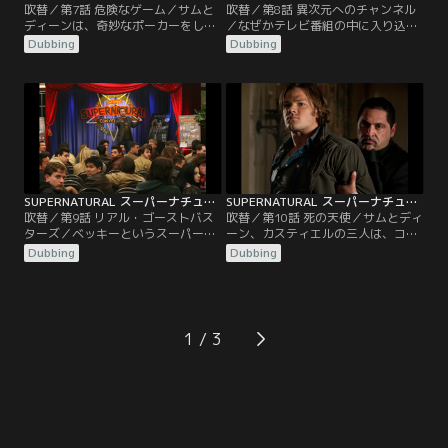
吹替／第7話 危険なゲーム／サムと
吹替／第8話 異次元へのチャンネル
ディーンは、奇妙なポーカーをして
／なぜかテレビ番組の中に入り込ん
バーを渡り歩く魔法使いを発見す
でしまったサムとディーン。二人
Dubbing
Dubbing
る。彼が賭けるのは、金ではな
は、医療ドラマの中で医者になって
く“年齢”だった。ボビーは、車イス
いたり、ゲーム番組で回答者だった
生活から抜け出すチャンスかもしれ
り、お笑い番組でコントまでしてい
ないと思い、大胆にも“25年”を賭け
るのだ。自分たちの身に何が起きて
るが、負けてしまう。すごい速さで
いるのかが分からず戸惑う二人の前
年を取り始めるボビー。そこへ駆け
に、突然カスティエルが現れる。彼
つけたディーンは、彼を助けようと
は、この世界から早く抜け出さない
するが…。
と恐ろしいことが起きると…。
SUPERNATURAL スーパーナチュラル シーズン5 第09話／吹替
SUPERNATURAL スーパーナチュラル シーズン5 第10話／吹替
吹替／第9話 リアル・ゴーストバス
吹替／第10話 死の天使／サムとディ
ターズ／ベッキーというスーパーナ
ーン、カスティエルの三人は、コル
チュラルの熱狂的なファンが、チャ
トを手に入れようと奔走する。ルシ
Dubbing
Dubbing
ックになりすましてサムとディーン
ファーを捜し出し、彼を地獄へ戻す
にSOSメールを送る。大急ぎで駆け
ためだ。コルトを入手し、ルシファ
つけた二人は、マニアックなファン
ーが現れる日と場所まで突き止めた
で溢れかえる「ファンの集い」に参
彼らは、ハンター仲間のエレン、ジ
加するハメになる。だが、イベント
ョーと共にボビーの家に集まる。ボ
1
の一つのはずだったロールプレイン
ビーの提案で集合写真を撮ることに
グゲームに、本物の幽霊が現れる
なった面々は…。
と、事態は…。