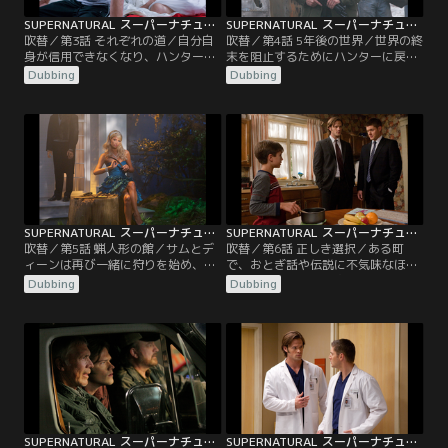
SUPERNATURAL スーパーナチュラル シーズン5 第03話／吹替
SUPERNATURAL スーパーナチュラル シーズン5 第04話／吹替
吹替／第3話 それぞれの道／自分自
吹替／第4話 5年後の世界／世界の終
身が信用できなくなり、ハンターを
末を阻止するためにハンターに戻り
やめる決意を固めたサム。だが、あ
たいと言うサム。だが、ディーンは
Dubbing
Dubbing
る夜 夢の中に現れた恋人のジェシカ
その申し出をはねつける。数時間
が、サムに何度も語りかけ、彼の気
後、ディーンは荒廃したある町で、
持ちは大きく揺さぶられる。一方
悪魔のウイルスに感染した凶暴な住
“世界の終末”を阻止するために一人
人たちに襲われる。そこで、自分が
で狩りを続けているディーンは、天
5年後にタイムワープしたことを知
使のカスティエルと共に大天使ラフ
ったディーンは、“未来のディー
ァエルを捜し出し、神の居場所を突
ン”に遭遇し…。
き止めようと…。
SUPERNATURAL スーパーナチュラル シーズン5 第05話／吹替
SUPERNATURAL スーパーナチュラル シーズン5 第06話／吹替
吹替／第5話 蝋人形の館／サムとデ
吹替／第6話 正しき選択／ある町
ィーンは再び一緒に狩りを始め、小
で、おとぎ話や伝説に不気味なほど
さな町の殺人事件を調査する。不思
よく似た殺人事件が次々と起きる。
Dubbing
Dubbing
議なことに、事件の犯人はすでに亡
調査を続けるサムとディーンは、ジ
くなっている大統領や俳優など、有
ェシーという11歳の男の子が一連の
名人の幽霊だった。だが、あるティ
事件の鍵を握っていることを突き止
ーンエイジャーたちが“まだ生きて
める。このあどけない子供が何かを
いる”有名人に誘拐された時、二人
信じると、それが現実になっていく
は犯人が幽霊ではないことに気づ
のを見て、立ちすくむ二人。カステ
く。新たな調査を進めるうちに、彼
ィエルはジェシーを殺す以外に…。
らの前に…。
SUPERNATURAL スーパーナチュラル シーズン5 第07話／吹替
SUPERNATURAL スーパーナチュラル シーズン5 第08話／吹替