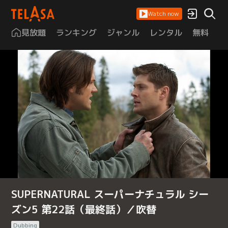
Watch now
見放題
ランキング
ジャンル
レンタル
無料
は
SUPERNATURAL スーパーナチュラル シー
ズン5 第22話（最終話）／吹替
Dubbing