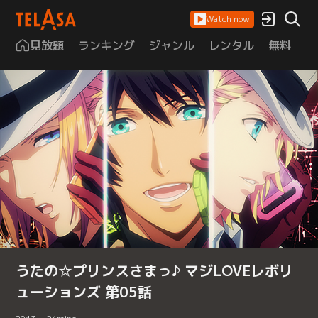
Watch now
見放題
ランキング
ジャンル
レンタル
無料
は
うたの☆プリンスさまっ♪ マジLOVEレボリ
ューションズ 第05話