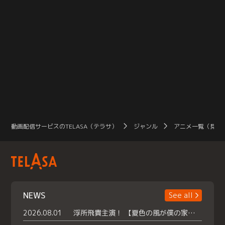
動画配信サービスのTELASA（テラサ）
ジャンル
アニメ一覧（見放
NEWS
See all
2026.08.01
浮所飛貴主演！ 【夏色の風が僕の家にやってきた】 本日よりテラサで独占配信スタート！