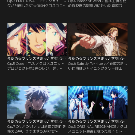
Op.3 EMOTIONAL LIFE／シャイニン
Op.4 Innocent Wind／藍が主演を務
グが計画したST☆RISHクロスユニッ
める映画の撮影地に赴いた春歌は、
トプロジェクト。第1弾は音也と那
共演の那月と翔から、藍の完璧ぶり
月によるロックミュージカルのダブ
を聞かされる。しかし当の藍には、
ルヒーローだった。やる気十二分で
どうしても理解できないセリフがあ
臨んだ音也と那月だったが、2人に
るという。演技も完璧、NGも無い
は意外な役が与えられる。役をつか
藍らしからぬ言葉を不思議に思う春
もうと稽古に没頭するも、そのやる
歌たちだったが、その夜、藍のある
気はカラ回りしてしまい…？【提
重大な秘密を知ってしまう…。【提
供：バンダイチャンネル】
供：バンダイチャンネル】
うたの☆プリンスさまっ♪ マジLOVEレボリューションズ 第05話
うたの☆プリンスさまっ♪ マジLOVEレボリューションズ 第06話
Op.5 Code：T.V.U／クロスユニット
Op.6 Saintly Territory／春歌の新し
プロジェクト第2弾のレン、翔、セ
い仕事はシャイニングタワー竣工式
シルに与えられたプロジェクトは、
のセレモニーで披露するカミュの新
スマートフォンのCMプロデュー
曲を作ること。彼をもっと知るた
ス。ところが3人共それぞれ自分の
め、仕事に同行させて欲しいと懇願
主張するコンセプトを譲らず、なか
する春歌に、カミュはある条件を突
なか一つにまとまることができな
きつける。果たして春歌は、すべて
い。彼らを心配する春歌たちだった
においてパーフェクトなカミュを満
が、締め切りは無情にも迫ってき
足させる曲を作ることができるの
て…。【提供：バンダイチャンネ
か…？！【提供：バンダイチャンネ
ル】
ル】
うたの☆プリンスさまっ♪ マジLOVEレボリューションズ 第07話
うたの☆プリンスさまっ♪ マジLOVEレボリューションズ 第08話
Op.7 ONLY ONE／ソロ新曲の制作を
Op.8 ORIGINAL RESONANCE／クロ
控える中、ますますQUARTET
スユニット最後となった真斗とトキ