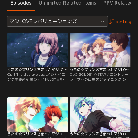
Episodes
Unlimited Related Items
PPV Related I
マジLOVEレボリューションズ
Sorting
うたの☆プリンスさまっ♪ マジLOVEレボリューションズ 第01話
うたの☆プリンスさまっ♪ マジLOVEレボリューションズ 第02話
Op.1 The dice are cast／シャイニ
Op.2 GOLDEN☆STAR／エントリー
ング事務所所属のアイドルST☆RISH
ライブへの出場をシャイニングに却
と作曲家・七海春歌、そして先輩ア
下されたST☆RISHは、一縷の可能性
イドルQUARTET NIGHTは、芸能界
を信じて、今まで以上にアイドル活
で着実に活躍の場を広げていた。折
動に邁進することを誓い合う。そん
しもその芸能界では、業界を挙げて
な時ST☆RISHとQUARTET NIGHTは
開催される“Super Star Sports”…
バラエティ番組の撮影のため、とあ
通称SSS（トリプルエス）のオープ
るリゾート地に赴くのだった。【提
ニングアーティスト選考ライブへ
供：バンダイチャンネル】
の…。【提供：バンダイチャンネ
ル】
うたの☆プリンスさまっ♪ マジLOVEレボリューションズ 第03話
うたの☆プリンスさまっ♪ マジLOVEレボリューションズ 第04話