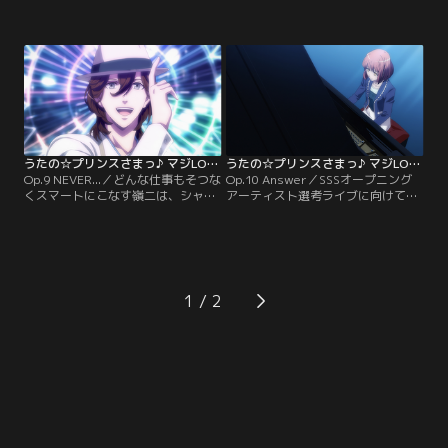
NIGHTの活動に打ち込む蘭丸。しか
ヤの仕事は、権威ある歌番組への生
し春歌たちはその姿にどこか蘭丸ら
出演と新曲披露だった。ST☆RISHだ
しからぬ無理を感じ始めていた。一
けでなくシャイニング事務所全体的
方、トリプルエス競技場の建設工事
の期待を一身に受け、気合の入った
を遠くから眺める蘭丸の脳裏には、
2人は、歌詞を先に作りたいと春歌
ある懐かしくもほろ苦い記憶が浮か
に申し出る。しかし曲作りは思うよ
んでいた…。【提供：バンダイチャ
うに進まず、いつしか膠着状態に陥
ンネル】
ってしまい…？【提供：バンダイチ
ャンネル】
うたの☆プリンスさまっ♪ マジLOVEレボリューションズ 第09話
うたの☆プリンスさまっ♪ マジLOVEレボリューションズ 第10話
Op.9 NEVER...／どんな仕事もそつな
Op.10 Answer／SSSオープニング
くスマートにこなす嶺二は、シャイ
アーティスト選考ライブに向けて動
ニング事務所の中で最も忙しいアイ
き出したQUARTET NIGHTは、春歌
ドル。そんな嶺二との打ち合わせの
と共に曲作り合宿へと向かう。シャ
ため、春歌は仕事の合間の彼を訪ね
イニング早乙女の命は「最も輝く
る。嶺二の愛車の中で、夜のガゼボ
No.1な曲」。しかしメンバーと作曲
で、2人きりの時間を過ごすうち
家が一緒に曲を作ることはこれまで
に、いつしか春歌は、笑顔の奥に隠
なかったこと。前例のない手法で挑
1
された彼の素顔へと迫っていっ
むQUARTET NIGHT新曲の仕上がり
て…。【提供：バンダイチャンネ
は…？【提供：バンダイチャンネ
ル】
ル】