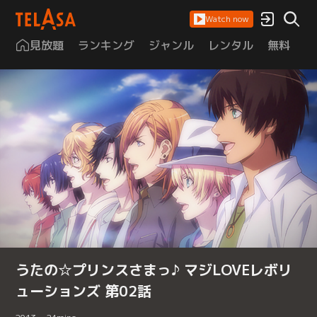
Watch now
見放題
ランキング
ジャンル
レンタル
無料
は
うたの☆プリンスさまっ♪ マジLOVEレボリ
ューションズ 第02話