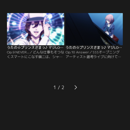
NIGHTの活動に打ち込む蘭丸。しか
ヤの仕事は、権威ある歌番組への生
し春歌たちはその姿にどこか蘭丸ら
出演と新曲披露だった。ST☆RISHだ
しからぬ無理を感じ始めていた。一
けでなくシャイニング事務所全体的
方、トリプルエス競技場の建設工事
の期待を一身に受け、気合の入った
を遠くから眺める蘭丸の脳裏には、
2人は、歌詞を先に作りたいと春歌
ある懐かしくもほろ苦い記憶が浮か
に申し出る。しかし曲作りは思うよ
んでいた…。【提供：バンダイチャ
うに進まず、いつしか膠着状態に陥
ンネル】
ってしまい…？【提供：バンダイチ
ャンネル】
うたの☆プリンスさまっ♪ マジLOVEレボリューションズ 第09話
うたの☆プリンスさまっ♪ マジLOVEレボリューションズ 第10話
Op.9 NEVER...／どんな仕事もそつな
Op.10 Answer／SSSオープニング
くスマートにこなす嶺二は、シャイ
アーティスト選考ライブに向けて動
ニング事務所の中で最も忙しいアイ
き出したQUARTET NIGHTは、春歌
ドル。そんな嶺二との打ち合わせの
と共に曲作り合宿へと向かう。シャ
ため、春歌は仕事の合間の彼を訪ね
イニング早乙女の命は「最も輝く
る。嶺二の愛車の中で、夜のガゼボ
No.1な曲」。しかしメンバーと作曲
で、2人きりの時間を過ごすうち
家が一緒に曲を作ることはこれまで
に、いつしか春歌は、笑顔の奥に隠
なかったこと。前例のない手法で挑
1
された彼の素顔へと迫っていっ
むQUARTET NIGHT新曲の仕上がり
て…。【提供：バンダイチャンネ
は…？【提供：バンダイチャンネ
ル】
ル】