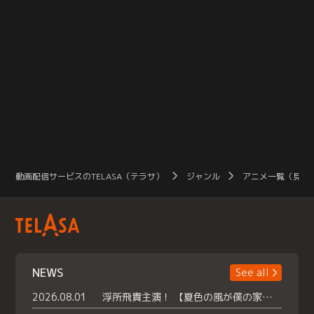
動画配信サービスのTELASA（テラサ）
ジャンル
アニメ一覧（見放
NEWS
See all
2026.08.01
浮所飛貴主演！ 【夏色の風が僕の家にやってきた】 本日よりテラサで独占配信スタート！