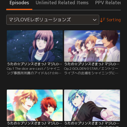
Episodes
Unlimited Related Items
PPV Related I
マジLOVEレボリューションズ
Sorting
うたの☆プリンスさまっ♪ マジLOVEレボリューションズ 第01話
うたの☆プリンスさまっ♪ マジLOVEレボリューションズ 第02話
Op.1 The dice are cast／シャイニ
Op.2 GOLDEN☆STAR／エントリー
ング事務所所属のアイドルST☆RISH
ライブへの出場をシャイニングに却
と作曲家・七海春歌、そして先輩ア
下されたST☆RISHは、一縷の可能性
イドルQUARTET NIGHTは、芸能界
を信じて、今まで以上にアイドル活
で着実に活躍の場を広げていた。折
動に邁進することを誓い合う。そん
しもその芸能界では、業界を挙げて
な時ST☆RISHとQUARTET NIGHTは
開催される“Super Star Sports”…
バラエティ番組の撮影のため、とあ
通称SSS（トリプルエス）のオープ
るリゾート地に赴くのだった。【提
ニングアーティスト選考ライブへ
供：バンダイチャンネル】
の…。【提供：バンダイチャンネ
ル】
うたの☆プリンスさまっ♪ マジLOVEレボリューションズ 第03話
うたの☆プリンスさまっ♪ マジLOVEレボリューションズ 第04話