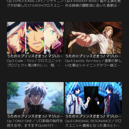
Op.3 EMOTIONAL LIFE／シャイニン
Op.4 Innocent Wind／藍が主演を務
グが計画したST☆RISHクロスユニッ
める映画の撮影地に赴いた春歌は、
トプロジェクト。第1弾は音也と那
共演の那月と翔から、藍の完璧ぶり
月によるロックミュージカルのダブ
を聞かされる。しかし当の藍には、
ルヒーローだった。やる気十二分で
どうしても理解できないセリフがあ
臨んだ音也と那月だったが、2人に
るという。演技も完璧、NGも無い
は意外な役が与えられる。役をつか
藍らしからぬ言葉を不思議に思う春
もうと稽古に没頭するも、そのやる
歌たちだったが、その夜、藍のある
気はカラ回りしてしまい…？【提
重大な秘密を知ってしまう…。【提
供：バンダイチャンネル】
供：バンダイチャンネル】
うたの☆プリンスさまっ♪ マジLOVEレボリューションズ 第05話
うたの☆プリンスさまっ♪ マジLOVEレボリューションズ 第06話
Op.5 Code：T.V.U／クロスユニット
Op.6 Saintly Territory／春歌の新し
プロジェクト第2弾のレン、翔、セ
い仕事はシャイニングタワー竣工式
シルに与えられたプロジェクトは、
のセレモニーで披露するカミュの新
スマートフォンのCMプロデュー
曲を作ること。彼をもっと知るた
ス。ところが3人共それぞれ自分の
め、仕事に同行させて欲しいと懇願
主張するコンセプトを譲らず、なか
する春歌に、カミュはある条件を突
なか一つにまとまることができな
きつける。果たして春歌は、すべて
い。彼らを心配する春歌たちだった
においてパーフェクトなカミュを満
が、締め切りは無情にも迫ってき
足させる曲を作ることができるの
て…。【提供：バンダイチャンネ
か…？！【提供：バンダイチャンネ
ル】
ル】
うたの☆プリンスさまっ♪ マジLOVEレボリューションズ 第07話
うたの☆プリンスさまっ♪ マジLOVEレボリューションズ 第08話
Op.7 ONLY ONE／ソロ新曲の制作を
Op.8 ORIGINAL RESONANCE／クロ
控える中、ますますQUARTET
スユニット最後となった真斗とトキ