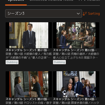
シーズン3
Sorting
スキャンダル シーズン3 第01話／吹替
スキャンダル シーズン3 第02話／吹替
吹替／第01話 大統領の愛人／有力紙
吹替／第02話 究極の選択／大統領の
が“大統領の不倫”と“愛人の正体”を
愛人に仕立て上げられた官邸スタッ
スクープしたことにより“秘密”が暴
フ職員のジニーン・ロックは、オリ
Dubbing
Dubbing
かれたオリヴィアは、瞬く間にスキ
ヴィアに助けを求める。間もなくし
ャンダルの渦に巻き込まれていく。
てホワイトハウス前で会見を開いた
メディアに糾弾されるばかりか、官
オリヴィアは、大統領とジニーンの
邸側はオリヴィアを潰しにかかると
間に性的関係はないと語り「汚名を
察した父ローワンは、彼女を飛行場
着せられた友人として無報酬で彼女
へと連れて行き国外へ脱出するよう
の代弁をします」と宣言。ところが
命じる。しかし、機内で密かにサイ
その直後、父ローワンから「ジェイ
ラスと連絡を…。
クに再会したければ…。
スキャンダル シーズン3 第03話／吹替
スキャンダル シーズン3 第04話／吹替
吹替／第03話 テロリストの母／息子
吹替／第04話 罪深き夜の顔／ハック