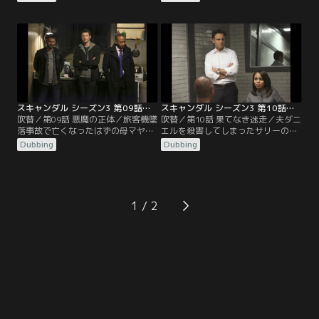
官であることを打ち明け、母マヤが
スデンが殺され、オリヴィアたちは
亡くなった旅客機墜落事故の真相を
犯人の行方を追っていた。殺害現場
知りたいと協力を仰ぐ。早速、調査
周辺にある監視カメラ7台分の映像
に動いたスタッフたちは、事故の調
を精査し、解析を進めていたハック
査委員会の代表を務めていたのが大
は、そこに信じがたい“裏切り者”の
統領グラントの父だったことを突き
姿を見つけ出す。そんなある晩…。
止める。一方、ホワイトハウスで
は…。
スキャンダル シーズン3 第09話／吹替
スキャンダル シーズン3 第10話／吹替
吹替／第09話 悪魔の正体／旅客機墜
吹替／第10話 果てなき迷走／夫ダニ
落事故で亡くなったはずの母マヤが
エルを殺害してしまったサリーのも
突然目の前に現れ、動揺を隠せない
とへ駆けつけたサイラスは、死因を
Dubbing
Dubbing
オリヴィアは母と共にハックの隠れ
心臓発作にすると決め、殺害現場の
家に身を寄せていた。間もなくして
処理をチャーリーに依頼。そして医
隠れ家にやって来たスタッフ全員が
師にも遺体を調べさせることなく死
集まると、マヤは22年前の出来事に
亡診断書を無事に作成させるが、ダ
ついて語り始める。そして、今日ま
ニエルを死に追いやった罪悪感に苛
1
で夫ローワンに囚われ、牢獄に監禁
まれていた彼はメリーにすべてを告
されていた事実も明かすと…。
白し…。その頃、父ローワンが何者
かに…。