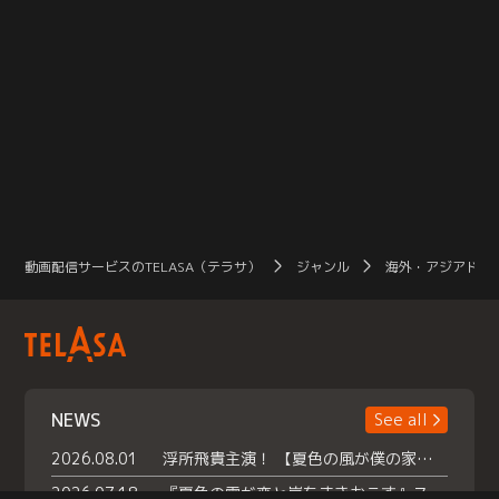
動画配信サービスのTELASA（テラサ）
ジャンル
海外・アジアドラ
NEWS
See all
2026.08.01
浮所飛貴主演！ 【夏色の風が僕の家にやってきた】 本日よりテラサで独占配信スタート！
2026.07.18
『夏色の雲が恋と嵐をまきおこす』スペシャルメイキング 【Part1】2026年７月18日（土）23時30分～配信スタート！話題のシーンの裏側を大公開！豪華キャスト大集合！ 『武宮家 真夏の家族会議』開催！