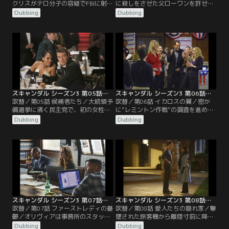
クリスがテロ分子の容疑でFBIに射殺
に殺しをさせた父ローワンを許せな
されたというメアリー・ネスビット
いオリヴィアは、父や“B613”に関す
Dubbing
Dubbing
が、依頼人としてオリヴィアを訪ね
ることから離れると決め、ジェイク
てくる。全財産を示す小切手を置い
に自宅へ戻るよう告げる。そんなあ
ていったことに危険を察知したオリ
る日、オリヴィアのもとへやって来
ヴィアは彼女の後を追い、急いで国
た新たな依頼人は、殺人容疑で逮捕
会議事堂へと向かうが、既にメアリ
された上院議員リチャード・マイヤ
ーは体に爆弾を巻きつけ議員の部屋
ーズ。自慢の下半身を自撮りしては
に立て籠っていた。息子の無実
多数の女性にメールしていた彼
を…。
を…。
スキャンダル シーズン3 第05話／吹替
スキャンダル シーズン3 第06話／吹替
吹替／第05話 候補者たち／大統領予
吹替／第06話 イカロスの翼／密か
備選挙に沸く民主党で、初の女性大
に“レミントン作戦”の調査を進めて
統領との呼び声も高い下院議員ジョ
いたジェイクとハックは、撃墜され
Dubbing
Dubbing
ゼフィーン・マーカスの選挙参謀を
た旅客機の乗客名簿からオリヴィア
狙うオリヴィア。ところが、面接の
の母が乗っていたことを知ってしま
場で彼女は議員から選挙参謀の仕事
う。さらに、旅客機撃墜には大統領
ではなく“問題の修復”を頼まれる。
グラントが関与しており、その事実
それは15歳で出産した過去を世間に
を隠すために彼の軍歴が詐称された
知られる前に、封印して欲しいとい
事実も突き止めた2人は、オリヴィ
うものだった。その事実を知る者
アにすべてを報告。彼女は…。
は…。
スキャンダル シーズン3 第07話／吹替
スキャンダル シーズン3 第08話／吹替
吹替／第07話 ファーストレディの憂
吹替／第08話 愛人たちの隠れ家／撃
鬱／オリヴィアは事務所のスタッフ
墜された旅客機から離陸寸前に降り
を前に、父ローワンが“B613”の指揮
たという唯一の目撃者オマー・ドレ
Dubbing
Dubbing