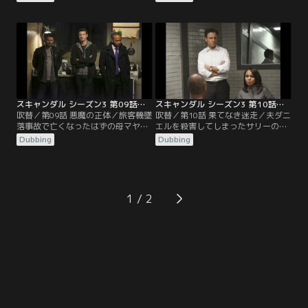
官であることを打ち明け、母マヤが
スデンが殺され、オリヴィアたちは
亡くなった旅客機墜落事故の真相を
犯人の行方を追っていた。殺害現場
知りたいと協力を仰ぐ。早速、調査
周辺にある監視カメラ7台分の映像
に動いたスタッフたちは、事故の調
を精査し、解析を進めていたハック
査委員会の代表を務めていたのが大
は、そこに信じがたい“裏切り者”の
統領グラントの父だったことを突き
姿を見つけ出す。そんなある晩…。
止める。一方、ホワイトハウスで
は…。
スキャンダル シーズン3 第09話／吹替
スキャンダル シーズン3 第10話／吹替
吹替／第09話 悪魔の正体／旅客機墜
吹替／第10話 果てなき迷走／夫ダニ
落事故で亡くなったはずの母マヤが
エルを殺害してしまったサリーのも
突然目の前に現れ、動揺を隠せない
とへ駆けつけたサイラスは、死因を
Dubbing
Dubbing
オリヴィアは母と共にハックの隠れ
心臓発作にすると決め、殺害現場の
家に身を寄せていた。間もなくして
処理をチャーリーに依頼。そして医
隠れ家にやって来たスタッフ全員が
師にも遺体を調べさせることなく死
集まると、マヤは22年前の出来事に
亡診断書を無事に作成させるが、ダ
ついて語り始める。そして、今日ま
ニエルを死に追いやった罪悪感に苛
1
で夫ローワンに囚われ、牢獄に監禁
まれていた彼はメリーにすべてを告
されていた事実も明かすと…。
白し…。その頃、父ローワンが何者
かに…。