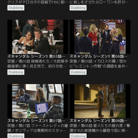
クリスがテロ分子の容疑でFBIに射殺
に殺しをさせた父ローワンを許せな
されたというメアリー・ネスビット
いオリヴィアは、父や“B613”に関す
Dubbing
Dubbing
が、依頼人としてオリヴィアを訪ね
ることから離れると決め、ジェイク
てくる。全財産を示す小切手を置い
に自宅へ戻るよう告げる。そんなあ
ていったことに危険を察知したオリ
る日、オリヴィアのもとへやって来
ヴィアは彼女の後を追い、急いで国
た新たな依頼人は、殺人容疑で逮捕
会議事堂へと向かうが、既にメアリ
された上院議員リチャード・マイヤ
ーは体に爆弾を巻きつけ議員の部屋
ーズ。自慢の下半身を自撮りしては
に立て籠っていた。息子の無実
多数の女性にメールしていた彼
を…。
を…。
スキャンダル シーズン3 第05話／吹替
スキャンダル シーズン3 第06話／吹替
吹替／第05話 候補者たち／大統領予
吹替／第06話 イカロスの翼／密か
備選挙に沸く民主党で、初の女性大
に“レミントン作戦”の調査を進めて
統領との呼び声も高い下院議員ジョ
いたジェイクとハックは、撃墜され
Dubbing
Dubbing
ゼフィーン・マーカスの選挙参謀を
た旅客機の乗客名簿からオリヴィア
狙うオリヴィア。ところが、面接の
の母が乗っていたことを知ってしま
場で彼女は議員から選挙参謀の仕事
う。さらに、旅客機撃墜には大統領
ではなく“問題の修復”を頼まれる。
グラントが関与しており、その事実
それは15歳で出産した過去を世間に
を隠すために彼の軍歴が詐称された
知られる前に、封印して欲しいとい
事実も突き止めた2人は、オリヴィ
うものだった。その事実を知る者
アにすべてを報告。彼女は…。
は…。
スキャンダル シーズン3 第07話／吹替
スキャンダル シーズン3 第08話／吹替
吹替／第07話 ファーストレディの憂
吹替／第08話 愛人たちの隠れ家／撃
鬱／オリヴィアは事務所のスタッフ
墜された旅客機から離陸寸前に降り
を前に、父ローワンが“B613”の指揮
たという唯一の目撃者オマー・ドレ
Dubbing
Dubbing