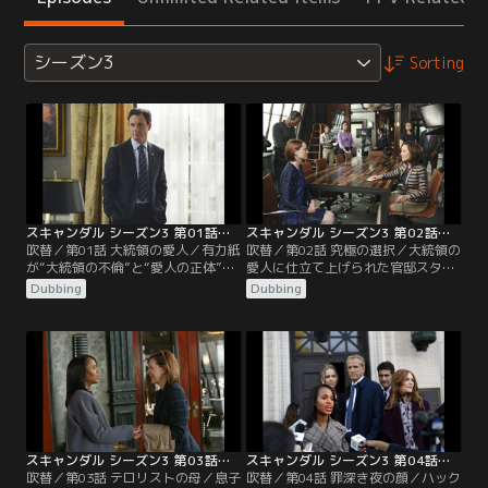
シーズン3
Sorting
スキャンダル シーズン3 第01話／吹替
スキャンダル シーズン3 第02話／吹替
吹替／第01話 大統領の愛人／有力紙
吹替／第02話 究極の選択／大統領の
が“大統領の不倫”と“愛人の正体”を
愛人に仕立て上げられた官邸スタッ
スクープしたことにより“秘密”が暴
フ職員のジニーン・ロックは、オリ
Dubbing
Dubbing
かれたオリヴィアは、瞬く間にスキ
ヴィアに助けを求める。間もなくし
ャンダルの渦に巻き込まれていく。
てホワイトハウス前で会見を開いた
メディアに糾弾されるばかりか、官
オリヴィアは、大統領とジニーンの
邸側はオリヴィアを潰しにかかると
間に性的関係はないと語り「汚名を
察した父ローワンは、彼女を飛行場
着せられた友人として無報酬で彼女
へと連れて行き国外へ脱出するよう
の代弁をします」と宣言。ところが
命じる。しかし、機内で密かにサイ
その直後、父ローワンから「ジェイ
ラスと連絡を…。
クに再会したければ…。
スキャンダル シーズン3 第03話／吹替
スキャンダル シーズン3 第04話／吹替
吹替／第03話 テロリストの母／息子
吹替／第04話 罪深き夜の顔／ハック