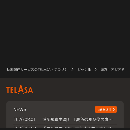
動画配信サービスのTELASA（テラサ）
ジャンル
海外・アジアドラ
NEWS
See all
2026.08.01
浮所飛貴主演！ 【夏色の風が僕の家にやってきた】 本日よりテラサで独占配信スタート！
2026.07.18
『夏色の雲が恋と嵐をまきおこす』スペシャルメイキング 【Part1】2026年７月18日（土）23時30分～配信スタート！話題のシーンの裏側を大公開！豪華キャスト大集合！ 『武宮家 真夏の家族会議』開催！