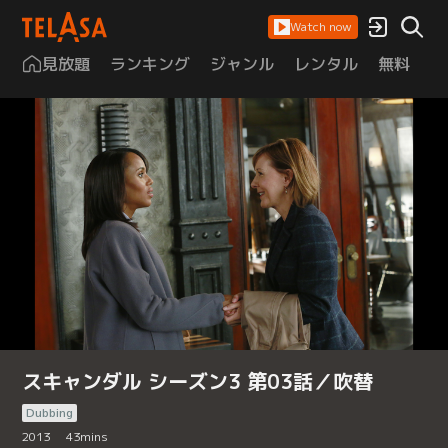
Watch now
見放題
ランキング
ジャンル
レンタル
無料
は
スキャンダル シーズン3 第03話／吹替
Dubbing
2013
43
mins