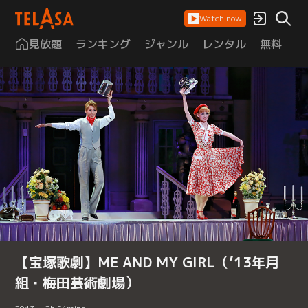
Watch now
見放題
ランキング
ジャンル
レンタル
無料
は
【宝塚歌劇】ME AND MY GIRL（’13年月
組・梅田芸術劇場）