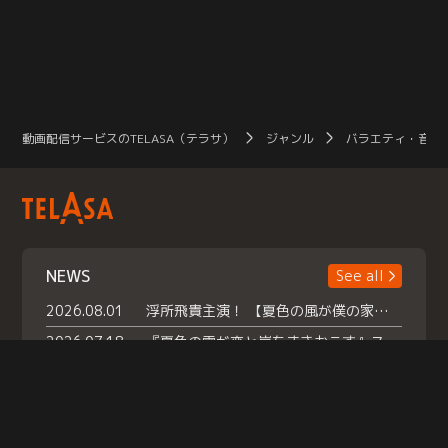
動画配信サービスのTELASA（テラサ）
ジャンル
バラエティ・音楽
NEWS
See all
2026.08.01
浮所飛貴主演！ 【夏色の風が僕の家にやってきた】 本日よりテラサで独占配信スタート！
2026.07.18
『夏色の雲が恋と嵐をまきおこす』スペシャルメイキング 【Part1】2026年７月18日（土）23時30分～配信スタート！話題のシーンの裏側を大公開！豪華キャスト大集合！ 『武宮家 真夏の家族会議』開催！
2026.07.15
救命医・遥（今田）の《心揺さぶる過去》や、 麻酔科医・権野（船越英一郎）の《謎多きプライベート》など… 《知られざるエピソード》を独占配信！