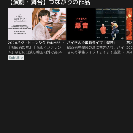
【演劇・舞台】つながりの作品
2026パク・ヒョンシク FANMEETING The Next Page［Again, Together - Our Second Story］
バイきんぐ単独ライブ「爆音」
『相続者たち』『花郎＜ファラン
観る者を爆笑の渦に巻き込む、バイ
20
＞』などに出演し韓国内外で高い人
きんぐ単独ライブ！ますます過激で
所
気を誇る俳優パク・ヒョンシク。3
笑わずにはいられない新作コント9
ア
Subtitle
月12日（木）に東京国際フォーラム
本！2023年9月に東京・日経ホール
化
で開催されたファンミーティングを
と日本教育会館一ツ橋ホールにて開
く
TELASAで独占配信！
催された単独ライブ。
砂
新
マ
遭