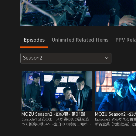
Episodes
Unlimited Related Items
PPV Rel
Season2
MOZU Season2 -幻の翼- 第01話
MOZU Season2 -
Episode1 公安のエースが妻の死の謎を追
Episode2 よみがえ
って孤高の戦いへ…空白の72時間に何が／
新谷宏美（池松壮亮）と
空港での爆弾テロから半年。倉木（西島秀
された被害者が汐里（蒼
俊）が警察の極秘作戦「グラークα」を調
いたことを知った大杉（