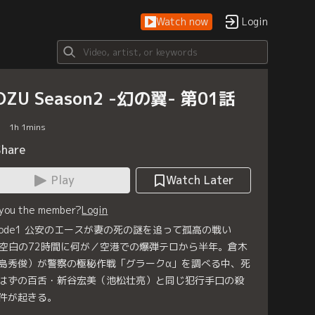
Watch now
Login
OZU Season2 -幻の翼- 第01話
1
h
1
mins
Share
Play
Watch Later
 you the member?
Login
isode1 公安のエースが妻の死の謎を追って孤高の戦い
空白の72時間に何が／空港での爆弾テロから半年。倉木
島秀俊）が警察の極秘作戦「グラークα」を調べる中、死
はずの百舌・新谷宏美（池松壮亮）と同じ犯行手口の殺
件が起きる。