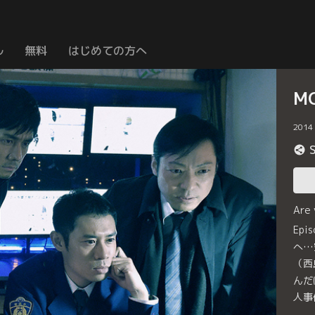
ル
無料
はじめての方へ
M
2014
Are
Ep
へ…
（西
んだ
人事