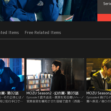
Seri
ated Items
Free Related Items
幻の翼- 第02話
MOZU Season2 -幻の翼- 第03話
MOZU Seaso
る百舌…その正体とは／
Episode3 倉木逃走…真実を知る闘いへ…／
Episode4 曲
同じ犯行手口で殺
官房長官を爆死させた容疑で倉木（西島秀
闇へ疾走／偽りの
井優）と接触して
俊）が指名手配された。そんな中、新谷
木（西島秀俊）に
香川照之）は、取
（池松壮亮）との繋がりを疑われる汐里
谷宏美に連続殺人