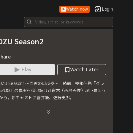
Watch now
Login
ZU Season2
Share
Play
Watch Later
OZU Season1～百舌の叫ぶ夜～」続編！極秘任務「グラ
α作戦」の真実を追い続ける倉木（西島秀俊）が巨悪に立
かう。新キャストに蒼井優、佐野史郎。