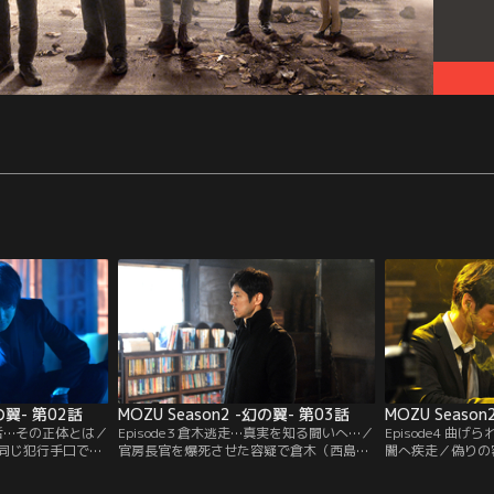
幻の翼- 第02話
MOZU Season2 -幻の翼- 第03話
MOZU Seaso
る百舌…その正体とは／
Episode3 倉木逃走…真実を知る闘いへ…／
Episode4 曲
同じ犯行手口で殺
官房長官を爆死させた容疑で倉木（西島秀
闇へ疾走／偽りの
井優）と接触して
俊）が指名手配された。そんな中、新谷
木（西島秀俊）に
香川照之）は、取
（池松壮亮）との繋がりを疑われる汐里
谷宏美に連続殺人