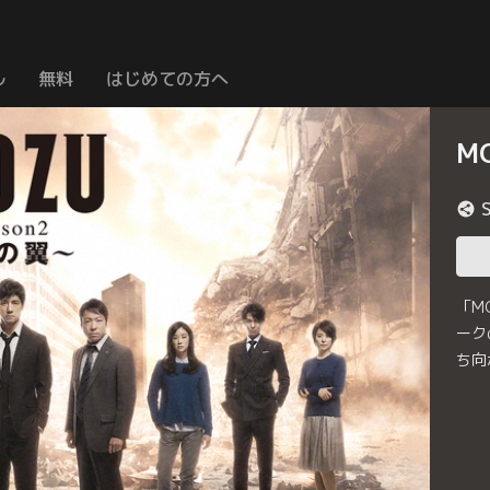
ル
無料
はじめての方へ
MO
「M
ーク
ち向