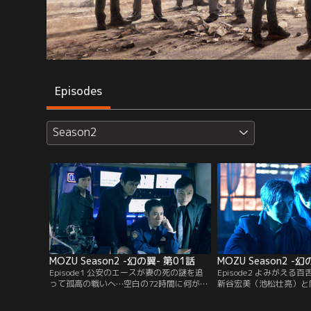
Episodes
Season2
MOZU Season2 -幻の翼- 第01話
MOZU Season2 -
Episode1 公安のエースが妻の死の謎を追
Episode2 よみがえ
って孤高の戦いへ…空白の72時間に何が／
新谷宏美（池松壮亮）と
空港での爆弾テロから半年。倉木（西島秀
された被害者が汐里（蒼
俊）が警察の極秘作戦「グラークα」を調
いたことを知った大杉（