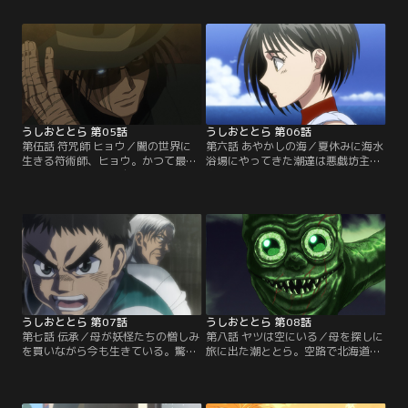
覧会に出かけた潮は数々の絵が並ぶ
から真っ先にとらへ疑いの目を向け
中、礼子像の絵に目を止める。やが
る。やってないと身の潔白を証明す
て、礼子像が「死にたがり」の礼子
るとらだったが、妖化してまで責め
と同一人物で道雄の一人娘だと知っ
る潮に逆上、街へ飛び去ってしま
た潮は、笑っている絵が描きたいと
う。追う潮は、惨殺現場で一人の老
モデルを本人に願い出る。【提供：
人と出会う。【提供：バンダイチャ
バンダイチャンネル】
ンネル】
うしおととら 第05話
うしおととら 第06話
第伍話 符咒師 ヒョウ／闇の世界に
第六話 あやかしの海／夏休みに海水
生きる符術師、ヒョウ。かつて最愛
浴場にやってきた潮達は悪戯坊主中
の妻と子供を失い、自らも大きな爪
島タツヤと出会う。最初は気を良く
跡を負った彼は、敵であるという妖
していた潮も度が過ぎた悪戯に逆
怪を探し続けていた。覚えているの
上、手を上げてしまう。泣きわめく
は暗闇から突然現れた黒いカ
タツヤに寄り添った麻子は幼き日の
ゲ……。【提供：バンダイチャンネ
昔話を語り出して--。【提供：バン
ル】
ダイチャンネル】
うしおととら 第07話
うしおととら 第08話
第七話 伝承／母が妖怪たちの憎しみ
第八話 ヤツは空にいる／母を探しに
を買いながら今も生きている。驚愕
旅に出た潮ととら。空路で北海道を
の事実を海座頭から聞かされ、居て
目指す最中、パイロットである父を
も立ってもいられない潮は、改めて
失い悲しみに暮れる少女、檜山勇と
紫暮に尋ねるも鼻先であしらわれて
出会う。父の死は自衛隊員厚沢によ