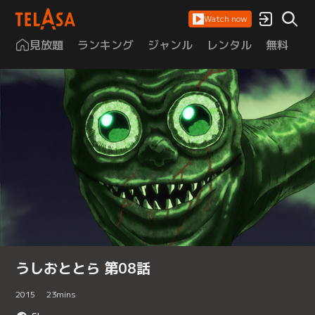
Watch now
見放題
ランキング
ジャンル
レンタル
無料
は
うしおととら 第08話
2015
23
mins