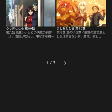
しまう。潮を撒いた紫暮は自身が属
る操縦ミスだと責める勇に対し、バ
する光覇明宗総本山に赴き、獣の槍
ケモノの仕業だと弁解する厚沢。
が潮によって引きぬかれたことを御
【提供：バンダイチャンネル】
役目様に報告する。しかし、従者で
あることを認めぬ者達が潮と、妖怪
であるとらを滅ぼす為に…。【提
供：バンダイチャンネル】
うしおととら 第09話
うしおととら 第10話
第九話 風狂い／とらの決死の胴体
第拾話 童のいる家／遠野の里で潮と
（？）着陸が成功し、事なきを得た
とらは病弱な少女、鷹取小夜と出会
潮達は仙台市内へ。だが、間髪入れ
う。彼女は代々、鷹取家の繁栄を支
ずに潮の叫びが街中に響く。なんと
え続けている“オマモリサマ”を慰め
紫暮から受け取った旅費を全て無く
ることを強要されてきた白き髪の一
してしまったというのだ。呆れると
族だった。やがて彼女はオマモリサ
ら、途方に暮れる潮のもとへ鎌鼬の
マについて語りだす。それが棲みつ
兄弟、雷信とかがりが現れる。【提
くところ富があり、権勢あり。それ
1
供：バンダイチャンネル】
去る家、災いと貧困が訪れると。そ
してその者の本当の名は--。【提
供：バンダイチャンネル】