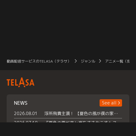
動画配信サービスのTELASA（テラサ）
ジャンル
アニメ一覧（見放
NEWS
See all
2026.08.01
浮所飛貴主演！ 【夏色の風が僕の家にやってきた】 本日よりテラサで独占配信スタート！
2026.07.18
『夏色の雲が恋と嵐をまきおこす』スペシャルメイキング 【Part1】2026年７月18日（土）23時30分～配信スタート！話題のシーンの裏側を大公開！豪華キャスト大集合！ 『武宮家 真夏の家族会議』開催！
2026.07.15
救命医・遥（今田）の《心揺さぶる過去》や、 麻酔科医・権野（船越英一郎）の《謎多きプライベート》など… 《知られざるエピソード》を独占配信！