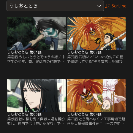
うしおととら
Sorting
うしおととら 第01話
うしおととら 第02話
第壱話 うしおとらとであうの縁／中
第弐話 石喰い／“いつか絶対この槍
学生の少年、蒼月潮は寺の住職であ
で滅ぼしてやる”そう宣言した潮は
る父紫暮と二人暮らし。ある日、紫
バケモノに“とら”という名をつけ共
暮に命じられるまま自宅の蔵を整理
に行動していた。また、とらも隙を
していた潮は、地下室でとんでもな
見て潮を喰らうべく憑いていた。奇
いモノを見つけてしまう。それは、
妙なコンビが誕生した最中、潮の通
遥けき彼方より民に恐れられ、蔵の
う中学校で旧校舎に運ばれた石の鎧
中で五百年もの間封じ込められてい
が、生徒を襲うという怪奇事件が起
たという大妖怪とその腕に突き立て
こる。【提供：バンダイチャンネ
られた“獣の槍”と呼ばれた霊槍だっ
ル】
た。【提供：バンダイチャンネル】
うしおととら 第03話
うしおととら 第04話
第参話 絵に棲む鬼／自殺未遂を繰り
第四話 とら街へゆく／工事現場で起
返し、校内では「死にたがり」で有
きた大量惨殺事件をニュースで知る
名な羽生礼子。ある日、麻子らと展
潮。遺体には鋭い歯型があったこと