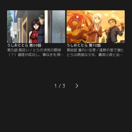
も立ってもいられない潮は、改めて
失い悲しみに暮れる少女、檜山勇と
紫暮に尋ねるも鼻先であしらわれて
出会う。父の死は自衛隊員厚沢によ
しまう。潮を撒いた紫暮は自身が属
る操縦ミスだと責める勇に対し、バ
する光覇明宗総本山に赴き、獣の槍
ケモノの仕業だと弁解する厚沢。
が潮によって引きぬかれたことを御
【提供：バンダイチャンネル】
役目様に報告する。しかし、従者で
あることを認めぬ者達が潮と、妖怪
であるとらを滅ぼす為に…。【提
供：バンダイチャンネル】
うしおととら 第09話
うしおととら 第10話
第九話 風狂い／とらの決死の胴体
第拾話 童のいる家／遠野の里で潮と
（？）着陸が成功し、事なきを得た
とらは病弱な少女、鷹取小夜と出会
潮達は仙台市内へ。だが、間髪入れ
う。彼女は代々、鷹取家の繁栄を支
ずに潮の叫びが街中に響く。なんと
え続けている“オマモリサマ”を慰め
紫暮から受け取った旅費を全て無く
ることを強要されてきた白き髪の一
してしまったというのだ。呆れると
族だった。やがて彼女はオマモリサ
ら、途方に暮れる潮のもとへ鎌鼬の
マについて語りだす。それが棲みつ
兄弟、雷信とかがりが現れる。【提
くところ富があり、権勢あり。それ
1
供：バンダイチャンネル】
去る家、災いと貧困が訪れると。そ
してその者の本当の名は--。【提
供：バンダイチャンネル】