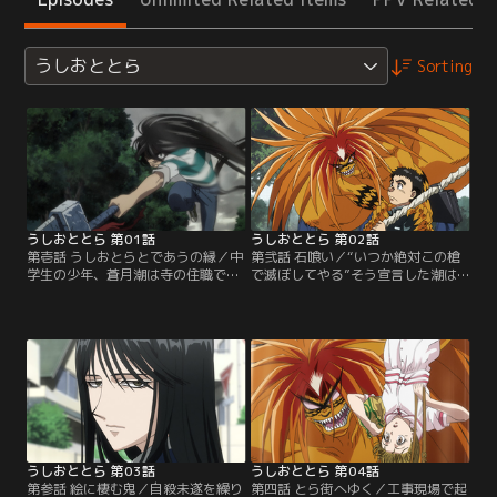
うしおととら
Sorting
うしおととら 第01話
うしおととら 第02話
第壱話 うしおとらとであうの縁／中
第弐話 石喰い／“いつか絶対この槍
学生の少年、蒼月潮は寺の住職であ
で滅ぼしてやる”そう宣言した潮は
る父紫暮と二人暮らし。ある日、紫
バケモノに“とら”という名をつけ共
暮に命じられるまま自宅の蔵を整理
に行動していた。また、とらも隙を
していた潮は、地下室でとんでもな
見て潮を喰らうべく憑いていた。奇
いモノを見つけてしまう。それは、
妙なコンビが誕生した最中、潮の通
遥けき彼方より民に恐れられ、蔵の
う中学校で旧校舎に運ばれた石の鎧
中で五百年もの間封じ込められてい
が、生徒を襲うという怪奇事件が起
たという大妖怪とその腕に突き立て
こる。【提供：バンダイチャンネ
られた“獣の槍”と呼ばれた霊槍だっ
ル】
た。【提供：バンダイチャンネル】
うしおととら 第03話
うしおととら 第04話
第参話 絵に棲む鬼／自殺未遂を繰り
第四話 とら街へゆく／工事現場で起