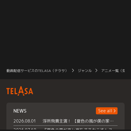
動画配信サービスのTELASA（テラサ）
ジャンル
アニメ一覧（見放
NEWS
See all
2026.08.01
浮所飛貴主演！ 【夏色の風が僕の家にやってきた】 本日よりテラサで独占配信スタート！
2026.07.18
『夏色の雲が恋と嵐をまきおこす』スペシャルメイキング 【Part1】2026年７月18日（土）23時30分～配信スタート！話題のシーンの裏側を大公開！豪華キャスト大集合！ 『武宮家 真夏の家族会議』開催！