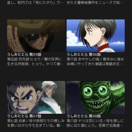
返し、校内では「死にたがり」で有
きた大量惨殺事件をニュースで知る
名な羽生礼子。ある日、麻子らと展
潮。遺体には鋭い歯型があったこと
覧会に出かけた潮は数々の絵が並ぶ
から真っ先にとらへ疑いの目を向け
中、礼子像の絵に目を止める。やが
る。やってないと身の潔白を証明す
て、礼子像が「死にたがり」の礼子
るとらだったが、妖化してまで責め
と同一人物で道雄の一人娘だと知っ
る潮に逆上、街へ飛び去ってしま
た潮は、笑っている絵が描きたいと
う。追う潮は、惨殺現場で一人の老
モデルを本人に願い出る。【提供：
人と出会う。【提供：バンダイチャ
バンダイチャンネル】
ンネル】
うしおととら 第05話
うしおととら 第06話
第伍話 符咒師 ヒョウ／闇の世界に
第六話 あやかしの海／夏休みに海水
生きる符術師、ヒョウ。かつて最愛
浴場にやってきた潮達は悪戯坊主中
の妻と子供を失い、自らも大きな爪
島タツヤと出会う。最初は気を良く
跡を負った彼は、敵であるという妖
していた潮も度が過ぎた悪戯に逆
怪を探し続けていた。覚えているの
上、手を上げてしまう。泣きわめく
は暗闇から突然現れた黒いカ
タツヤに寄り添った麻子は幼き日の
ゲ……。【提供：バンダイチャンネ
昔話を語り出して--。【提供：バン
ル】
ダイチャンネル】
うしおととら 第07話
うしおととら 第08話
第七話 伝承／母が妖怪たちの憎しみ
第八話 ヤツは空にいる／母を探しに
を買いながら今も生きている。驚愕
旅に出た潮ととら。空路で北海道を
の事実を海座頭から聞かされ、居て
目指す最中、パイロットである父を