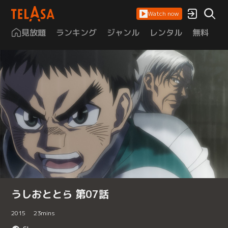
Watch now
見放題
ランキング
ジャンル
レンタル
無料
は
うしおととら 第07話
2015
23
mins