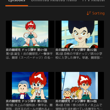
Sorting
炎の闘球児 ドッジ弾平 第01話
炎の闘球児 ドッジ弾平 第02話
第1話 誕生！炎の闘球児／一撃弾平
第2話 恐怖の千球ドッジ／球川小学
は、闘球（スーパードッジ）の名選
校に入学した弾平。早速、闘球部の
手である父、弾十郎を尊敬し目標に
四天王の一人、副キャプテン・火浦
する少年。球川小学校入学式の前
からドッジボールのテストを受ける
日、犬に襲われそうになっている赤
ことになった。最初のテストで火浦
ちゃんをボールを投げて助けた弾
に負けた弾平は、もう一度勝負を挑
平。球川小闘球部キャプテンの三笠
むが、次のテストは禁止されている
はそのパワーを見込んで、弾平を闘
という千球ドッジ。1球でも取れれ
球部へ誘うが…。【提供：バンダイ
ば入部を認めると言われ…。【提
チャンネル】
供：バンダイチャンネル】
炎の闘球児 ドッジ弾平 第03話
炎の闘球児 ドッジ弾平 第04話
第3話 炎上山の猛特訓／弾平は、闘
第4話 打倒！球小四天王／炎上山で
球部・四天王のボールが捕れるよう
猛特訓生活を続けている弾平たち。