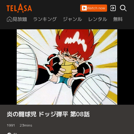
Watch now
見放題
ランキング
ジャンル
レンタル
無料
は
炎の闘球児 ドッジ弾平 第08話
1991
23
mins