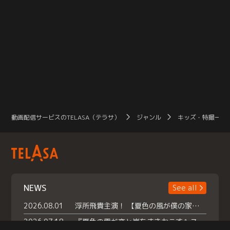
動画配信サービスのTELASA（テラサ）
ジャンル
キッズ・特撮一覧
NEWS
See all
2026.08.01
浮所飛貴主演！ 【夏色の風が僕の家にやってきた】 本日よりテラサで独占配信スタート！
2026.07.18
『夏色の雲が恋と嵐をまきおこす』スペシャルメイキング 【Part1】2026年７月18日（土）23時30分～配信スタート！話題のシーンの裏側を大公開！豪華キャスト大集合！ 『武宮家 真夏の家族会議』開催！