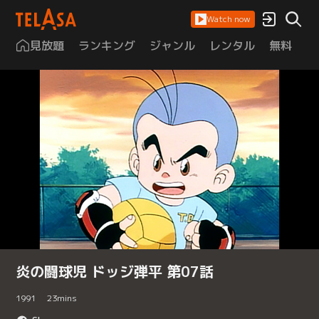
Watch now
見放題
ランキング
ジャンル
レンタル
無料
は
炎の闘球児 ドッジ弾平 第07話
1991
23
mins