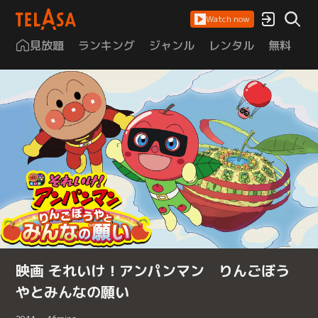
Watch now
見放題
ランキング
ジャンル
レンタル
無料
は
映画 それいけ！アンパンマン りんごぼう
やとみんなの願い