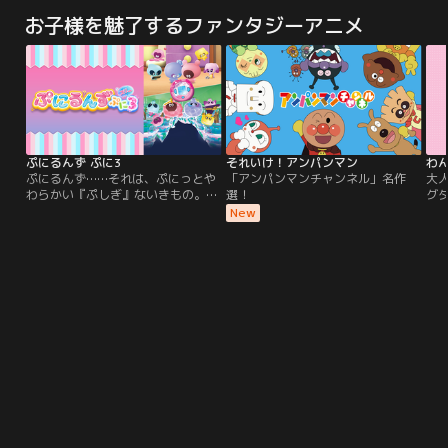
ル・ソサエティ）の動乱に巻き込ま
もにヴァッシュの捜索を続ける中で
ン
お子様を魅了するファンタジーアニメ
れ、熾烈な戦いの中、仲間と共に大
ニコラスと再会。再び発生し始めた
こ
きく成長を遂げてきた。そんな一護
プラント強奪事件に、ミリオンズ・
に
の暮らす空座町（からくらちょう）
ナイヴズ一派の影を感じていた。一
た
で異変が起こる。新たなる死神と、
方、辺境の町でエリクスと名を変え
に
新たなる敵の出現。そして救いを求
密やかに暮らしていたヴァッシュだ
める声。
ったが、そこへ三番艦“ホーム”の
SOSを告げる少女・ジェシカが現れ
る。大切な人々を守るため、因縁を
断つことを決意するヴァッシュ--そ
ぷにるんず ぷに3
それいけ！アンパンマン
れぞれの運命が噛み合い再び物語が
ぷにるんず……それは、ぷにっとや
「アンパンマンチャンネル」名作
大
動き出した時、宇宙の彼方から通信
わらかい『ぷしぎ』ないきもの。み
選！
グ
が降り注ぐ。「我々は地球からの移
んな、ぷにぷにされるのが大（だ
は
New
民船団。希望者は、我々と共に新天
い）すき。まいにち楽（たの）しく
た
地へ向かうことができる--。」巻き
ぷにっとくらしています。そんなぷ
ヌ
起こる歓喜と興奮。しかしそれをあ
にるんずのまえに、あたらしい『ぷ
っ
ざ笑うように、蘇った片翼の天使が
にとも』があらわれました。キラキ
は
絶望と恐怖をもたらす。狂乱のるつ
ラかがやく宝石（ほうせき）をのせ
に
ぼとなった惑星で、運命は遂に決着
た じゅえるん です。じゅえるん
に
する。
は、あいるんにおねがいします。
挑
「いっしょに来（き）てほしい」
と。やってきたのは、すべてがカチ
コチでできたぷしぎなばしょ、『カ
チコチランド』。しかも、じゅえる
んもあいるんも、体（からだ）がカ
チコチに大（だい）へんしん！カチ
コチランドにあるというたからも