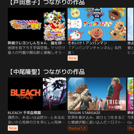
【戸田恵子】つながりの作品
映画クレヨンしんちゃん 嵐を呼ぶ 歌うケツだけ爆弾！
それいけ！アンパンマン
氷点
地球を見下ろす宇宙空間。ケツだけ
「アンパンマンチャンネル」名作
愛
星人の円盤が隕石群と接触しそうに
選！
ヒ
なっている。隕石群に爆弾を仕掛け
と
New
衝突を避ける事が出来たが、誤って
て
一発の不発弾が地球に落下して行っ
江
【中尾隆聖】つながりの作品
てしまった…。地球上では、二泊三
口
日の沖縄旅行を楽しんでいる野原一
し
家。ふとしたことからシロのお尻に
夏
変なものがくっついてしまう。面白
娘
がって、たいして気にも留めない野
か
原一家。
は
BLEACH 千年血戦篇
TRIGUN STARGAZE
偶然か、あるいは必然か--とある出
世界を巻き込み、街ひとつをまるご
今
会いから死神の力を手にし≪死神代
と壊滅状態に追い込んだ＜ロスト・
Go
行≫となった黒崎一護は、現世で死
ジュライ＞から2年半。先輩記者と
き
New
した魂魄が集う場所・尸魂界（ソウ
なったメリルは、後輩・ミリィとと
わ