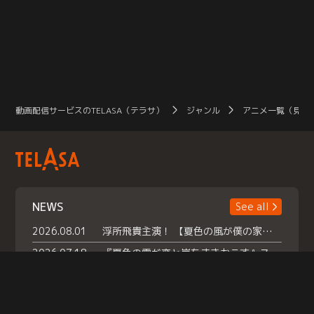
の、12この『ぷにすたるのかけら』
をさがすため、ぷにるんずのぼうけ
んが今（いま）はじまります！
動画配信サービスのTELASA（テラサ）
ジャンル
アニメ一覧（見放
NEWS
See all
2026.08.01
浮所飛貴主演！ 【夏色の風が僕の家にやってきた】 本日よりテラサで独占配信スタート！
2026.07.18
『夏色の雲が恋と嵐をまきおこす』スペシャルメイキング 【Part1】2026年７月18日（土）23時30分～配信スタート！話題のシーンの裏側を大公開！豪華キャスト大集合！ 『武宮家 真夏の家族会議』開催！
2026.07.15
救命医・遥（今田）の《心揺さぶる過去》や、 麻酔科医・権野（船越英一郎）の《謎多きプライベート》など… 《知られざるエピソード》を独占配信！