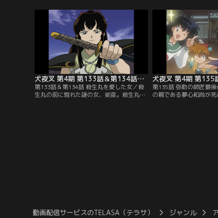
めは、合唱発表の最中にも妖怪を発見。退
と、河童と小猿を従えた
治か歌かのジレンマに陥るかごめだが、犬
輪の妖力を使う猪九戒は
夜叉が妖怪を粉砕してくれた。演劇発表に
弄し、かごめを隠れ家に
参加したかごめ。だが、そこにも妖怪が乱
計を案じ、姫君に変化し
入してきて…。【提供：バンダイチャンネ
九戒を油断させて…。【
ル】
ャンネル】
犬夜叉 第4期 第133話＆第134話（1時間スペシャル）
犬夜叉 第4期 第135
第133話＆第134話 殺生丸を愛した女／殺
第135話 弥勒の師匠最
生丸の前に現れた謎の女、娑蘿。殺生丸に
の親である夢心和尚が死
救われたことがあった娑蘿は、病での死の
犬夜叉たちは、冥土の土
間際に転生。殺生丸のために犬夜叉の鉄砕
夢心の願いを聞き出す。
牙を奪い取り、弥勒や珊瑚をガラス像にし
る名酒『霞仙人』が飲め
てしまう。だが、かごめが娑蘿の数珠を砕
はないという。弥勒たち
いて、弥勒たちを助ける。そして鉄砕牙を
ながらも酒仙人から『霞
献上しようとする娑蘿を殺生丸は、物の怪
心に届ける。だが、死期
に取り憑かれていると見破り…。【提供：
たのは夢心の勘違いで…
バンダイチャンネル】
イチャンネル】
動画配信サービスのTELASA（テラサ）
ジャンル