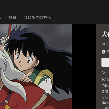
ル
無料
はじめての方へ
犬
2003
Are
第1
奈落
させ
そし
確か
犬夜