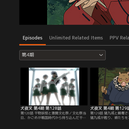
Episodes
Unlimited Related Items
PPV Rel
第4期
犬夜叉 第4期 第128話
犬夜叉 第4期 第129
第128話 干物妖怪と激闘文化祭／文化祭当
第129話 猪九戒と略奪
日、かごめが戦国時代から持ち込んだ干物
猪九戒が甦り、娘たちを
妖怪が復活。由加たちが作った料理を食い
いう青年が助けを求めて
荒らす。コンビニ食材で急場を凌いだかご
治に乗り出す犬夜叉たち