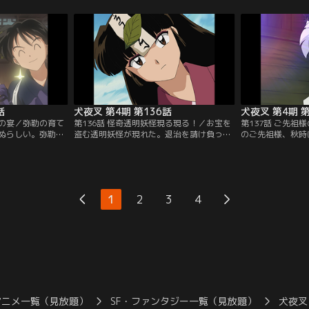
猪九戒が登場。金
張り、最近仲良くなった村娘のみずきを化
めは、弥勒と珊瑚
、犬夜叉たちを翻
かし、怒らせてしまう。そこへ、村を荒ら
ころが、運悪く弥
さらう。弥勒は一
す妖怪が現れた。失恋と傷心の七宝は、
のを目撃。不機嫌
た七宝を使って猪
「心の傷！」と叫んで妖怪に噛みつく。五
が出かけていくの
提供：バンダイチ
兄弟も習い、妖怪を倒す…。【提供：バン
しまい…。【提供
ダイチャンネル】
話
犬夜叉 第4期 第136話
犬夜叉 第4期 第
後の宴／弥勒の育て
第136話 怪奇透明妖怪現る現る！／お宝を
第137話 ご先祖
ぬらしい。弥勒と
盗む透明妖怪が現れた。退治を請け負った
のご先祖様、秋時
産にかなえようと
祓い屋のおばばは、犬夜叉たちに助力を頼
ぶ妖刀「乾坤の薙
すると酒仙人が造
む。町二番の屋敷の警備を担当するのは犬
だ。その旅に同行
れば思い残すこと
夜叉たち。町一番の屋敷担当の七宝とおば
は秋時を応援。そ
は大変な目に遭い
ばチームは、こちらも透明になればよいと
を狙う者が出現。
仙人』をもらい夢
気配を断つ護符と雲隠れ狐妖術の合わせ技
加は「乾坤の薙刀
1
2
3
4
がきたと思ってい
を思いつく。七宝は早速、透明妖術を使っ
という妖忍の首領
。【提供：バンダ
て待ち伏せるが…。【提供：バンダイチャ
の刃は二つあるら
ンネル】
イチャンネル】
アニメ一覧（見放題）
SF・ファンタジー一覧（見放題）
犬夜叉