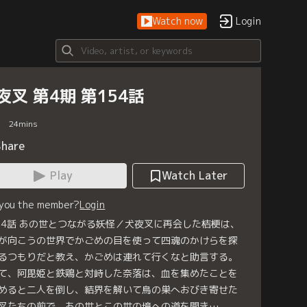
Watch now
Login
夜叉 第4期 第154話
24
mins
Share
Play
Watch Later
 you the member?
Login
54話 あの世とつながる妖怪／犬夜叉に再会した桔梗は、
が向こうの世界でかごめの目を使って四魂のかけらを探
るつもりだと教え、かごめは連れて行くなと助言する。
て、阿毘姫と鉄鶏と対峙した奈落は、血を集めたことを
めると二人を倒し、結界を解いて鳥の巣へおびき寄せた
叉たちの前で、あの世とこの世の境への道を開き…。