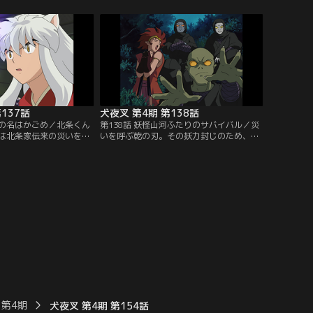
の仲を尋ねたりする。と
叉は風の傷で粉砕。操られた女たちは当て
勒が村娘に誘われている
身をして腹の中の妖を追い出せば呪縛が解
になった珊瑚は、女たち
ける。犬夜叉に女たちを任せた弥勒は、珊
を見て、単身後を追って
瑚の危機を悟り、川の中に飛び込む。だ
：バンダイチャンネル】
が、珊瑚は妖に操られていて…。【提供：
バンダイチャンネル】
137話
犬夜叉 第4期 第138話
様の名はかごめ／北条くん
第138話 妖怪山河ふたりのサバイバル／災
は北条家伝来の災いを呼
いを呼ぶ乾の刃。その妖力封じのため、風
刀」を奉納する旅の途中
雷神社へ奉納の旅に立つ秋時と犬夜叉た
する犬夜叉たち。かごめ
ち。だが、星黄泉配下の妖忍が『刃』を奪
んな時、「乾坤の薙刀」
おうと襲撃。かごめと秋時は犬夜叉たちか
異変を察知して現れた冥
ら引き離された。二人旅の中、北条家の家
」を打たせたのが星黄泉
系図に「かごめ」という名があったことを
だと明かす。しかも薙刀
思い出したかごめは、戦国の世で秋時の嫁
しく…。【提供：バンダ
になるのかと不安に駆られるが…。【提
供：バンダイチャンネル】
 第4期
犬夜叉 第4期 第154話