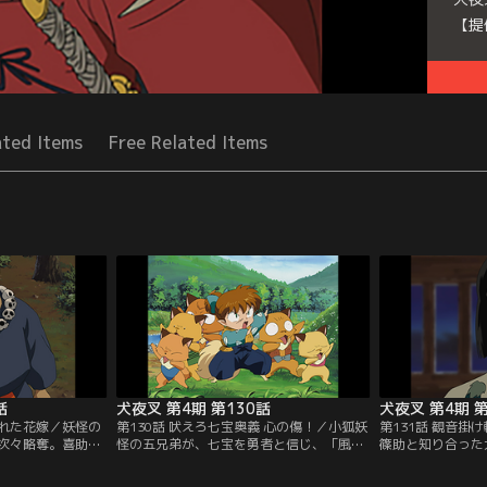
【提
Seri
ated Items
Free Related Items
話
犬夜叉 第4期 第130話
犬夜叉 第4期 第
された花嫁／妖怪の
第130話 吠えろ七宝奥義 心の傷！／小狐妖
第131話 観音掛
次々略奪。喜助と
怪の五兄弟が、七宝を勇者と信じ、「風の
篠助と知り合った
楓の庵にきた。退
傷」を会得したいと弟子入り。だが、教え
住む集落に案内さ
。喜助の村に着く
られない七宝は、誤魔化そうとして見栄を
とになった。珊瑚