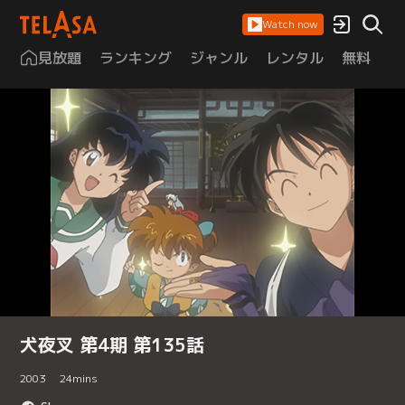
Watch now
見放題
ランキング
ジャンル
レンタル
無料
は
犬夜叉 第4期 第135話
2003
24
mins