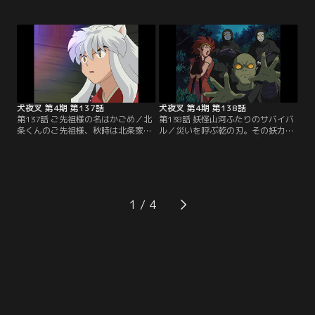
土産にかなえようと夢心の願いを聞
夜叉たちに助力を頼む。町二番の屋
き出す。すると酒仙人が造る名酒
敷の警備を担当するのは犬夜叉た
『霞仙人』が飲めれば思い残すこと
ち。町一番の屋敷担当の七宝とおば
はないという。弥勒たちは大変な目
ばチームは、こちらも透明になれば
に遭いながらも酒仙人から『霞仙
よいと気配を断つ護符と雲隠れ狐妖
人』をもらい夢心に届ける。だが、
術の合わせ技を思いつく。七宝は早
死期がきたと思っていたのは夢心の
速、透明妖術を使って待ち伏せる
勘違いで…。【提供：バンダイチャ
が…。【提供：バンダイチャンネ
ンネル】
ル】
犬夜叉 第4期 第137話
犬夜叉 第4期 第138話
第137話 ご先祖様の名はかごめ／北
第138話 妖怪山河ふたりのサバイバ
条くんのご先祖様、秋時は北条家伝
ル／災いを呼ぶ乾の刃。その妖力封
来の災いを呼ぶ妖刀「乾坤の薙刀」
じのため、風雷神社へ奉納の旅に立
を奉納する旅の途中だ。その旅に同
つ秋時と犬夜叉たち。だが、星黄泉
行する犬夜叉たち。かごめは秋時を
配下の妖忍が『刃』を奪おうと襲
応援。そんな時、「乾坤の薙刀」を
撃。かごめと秋時は犬夜叉たちから
狙う者が出現。異変を察知して現れ
引き離された。二人旅の中、北条家
た冥加は「乾坤の薙刀」を打たせた
の家系図に「かごめ」という名があ
1
のが星黄泉という妖忍の首領だと明
ったことを思い出したかごめは、戦
かす。しかも薙刀の刃は二つあるら
国の世で秋時の嫁になるのかと不安
しく…。【提供：バンダイチャンネ
に駆られるが…。【提供：バンダイ
ル】
チャンネル】