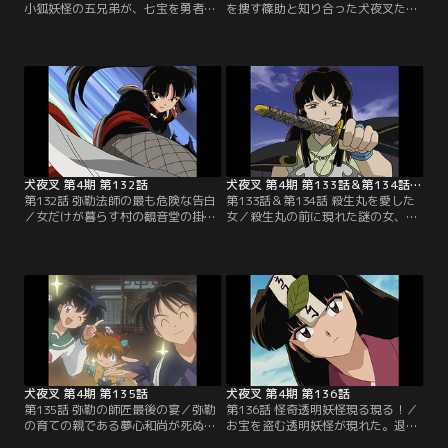
小狐妖怪の五兄弟が、七宝を勇者と
を捜す篠助と知り合った犬夜叉たち
信じ、「風の傷」を会得したいと弟
は、女だけで住む集落に案内され、
子入り。だが、教えられない七宝
男女別れて泊まることになった。珊
は、誤魔化そうとして見栄を張り、
瑚と二人きりになったかごめは、弥
最近仲良くなった村娘のみずきを化
勒と珊瑚の仲を尋ねたりする。とこ
かし、怒らせてしまう。そこへ、村
ろが、運悪く弥勒が村娘に誘われて
を荒らす妖怪が現れた。失恋と傷心
いるのを目撃。不機嫌になった珊瑚
の七宝は、「心の傷！」と叫んで妖
は、女たちが出かけていくのを見
怪に噛みつく。五兄弟も習い、妖怪
て、単身後を追ってしまい…。【提
を倒す…。【提供：バンダイチャン
供：バンダイチャンネル】
ネル】
犬夜叉 第4期 第132話
犬夜叉 第4期 第133話＆第134話（1時間スペシャル）
第132話 弥勒法師の最も危険な告白
第133話＆第134話 殺生丸を愛した
／女だけが暮らす村の観音堂の掛け
女／殺生丸の前に現れた謎の女、娑
軸に封じられた妖怪が復活し、川底
蘿。殺生丸に救われたことがあった
に沈んでいた本体と合体して山椒魚
娑蘿は、病での死の間際に転生。殺
妖怪の本性を現した。犬夜叉は風の
生丸のために犬夜叉の鉄砕牙を奪い
傷で粉砕。操られた女たちは当て身
取り、弥勒や珊瑚をガラス像にして
をして腹の中の妖を追い出せば呪縛
しまう。だが、かごめが娑蘿の数珠
が解ける。犬夜叉に女たちを任せた
を砕いて、弥勒たちを助ける。そし
弥勒は、珊瑚の危機を悟り、川の中
て鉄砕牙を献上しようとする娑蘿を
に飛び込む。だが、珊瑚は妖に操ら
殺生丸は、物の怪に取り憑かれてい
れていて…。【提供：バンダイチャ
ると見破り…。【提供：バンダイチ
ンネル】
ャンネル】
犬夜叉 第4期 第135話
犬夜叉 第4期 第136話
第135話 弥勒の師匠最後の宴／弥勒
第136話 怪奇透明妖怪現る現る！／
の育ての親である夢心和尚が死ぬら
お宝を盗む透明妖怪が現れた。退治
しい。弥勒と犬夜叉たちは、冥土の
を請け負った祓い屋のおばばは、犬