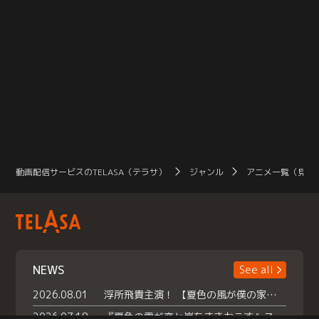
動画配信サービスのTELASA（テラサ）
ジャンル
アニメ一覧（見放
NEWS
See all
2026.08.01
浮所飛貴主演！ 【夏色の風が僕の家にやってきた】 本日よりテラサで独占配信スタート！
2026.07.18
『夏色の雲が恋と嵐をまきおこす』スペシャルメイキング 【Part1】2026年７月18日（土）23時30分～配信スタート！話題のシーンの裏側を大公開！豪華キャスト大集合！ 『武宮家 真夏の家族会議』開催！