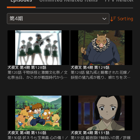
第4期
Sorting
犬夜叉 第4期 第128話
犬夜叉 第4期 第129話
第128話 干物妖怪と激闘文化祭／文
第129話 猪九戒と略奪された花嫁／
化祭当日、かごめが戦国時代から持
妖怪の猪九戒が甦り、娘たちを次々
ち込んだ干物妖怪が復活。由加たち
略奪。喜助という青年が助けを求め
が作った料理を食い荒らす。コンビ
て楓の庵にきた。退治に乗り出す犬
ニ食材で急場を凌いだかごめは、合
夜叉たち。喜助の村に着くと、河童
唱発表の最中にも妖怪を発見。退治
と小猿を従えた猪九戒が登場。金輪
か歌かのジレンマに陥るかごめだ
の妖力を使う猪九戒は、犬夜叉たち
が、犬夜叉が妖怪を粉砕してくれ
を翻弄し、かごめを隠れ家にさら
た。演劇発表に参加したかごめ。だ
う。弥勒は一計を案じ、姫君に変化
が、そこにも妖怪が乱入してき
した七宝を使って猪九戒を油断させ
て…。【提供：バンダイチャンネ
て…。【提供：バンダイチャンネ
ル】
ル】
犬夜叉 第4期 第130話
犬夜叉 第4期 第131話
第130話 吠えろ七宝奥義 心の傷！／
第131話 観音掛け軸呪いの罠／許嫁