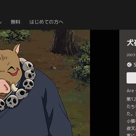
ル
無料
はじめての方へ
犬
2003
Are
第1
たち
た。
小猿
夜叉
案じ