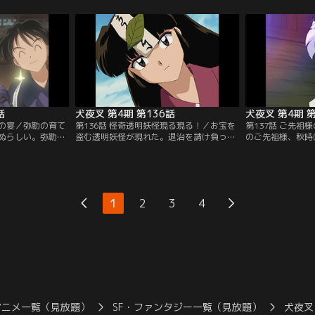
猪九戒が登場。金
張り、最近仲良くなった村娘のみずきを化
めは、弥勒と珊瑚
、犬夜叉たちを翻
かし、怒らせてしまう。そこへ、村を荒ら
ころが、運悪く弥
さらう。弥勒は一
す妖怪が現れた。失恋と傷心の七宝は、
のを目撃。不機嫌
た七宝を使って猪
「心の傷！」と叫んで妖怪に噛みつく。五
が出かけていくの
提供：バンダイチ
兄弟も習い、妖怪を倒す…。【提供：バン
しまい…。【提供
ダイチャンネル】
話
犬夜叉 第4期 第136話
犬夜叉 第4期 第
後の宴／弥勒の育て
第136話 怪奇透明妖怪現る現る！／お宝を
第137話 ご先祖
ぬらしい。弥勒と
盗む透明妖怪が現れた。退治を請け負った
のご先祖様、秋時
産にかなえようと
祓い屋のおばばは、犬夜叉たちに助力を頼
ぶ妖刀「乾坤の薙
すると酒仙人が造
む。町二番の屋敷の警備を担当するのは犬
だ。その旅に同行
れば思い残すこと
夜叉たち。町一番の屋敷担当の七宝とおば
は秋時を応援。そ
は大変な目に遭い
ばチームは、こちらも透明になればよいと
を狙う者が出現。
仙人』をもらい夢
気配を断つ護符と雲隠れ狐妖術の合わせ技
加は「乾坤の薙刀
1
2
3
4
がきたと思ってい
を思いつく。七宝は早速、透明妖術を使っ
という妖忍の首領
。【提供：バンダ
て待ち伏せるが…。【提供：バンダイチャ
の刃は二つあるら
ンネル】
イチャンネル】
アニメ一覧（見放題）
SF・ファンタジー一覧（見放題）
犬夜叉