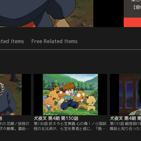
【提
Seri
ated Items
Free Related Items
話
犬夜叉 第4期 第130話
犬夜叉 第4期 第
された花嫁／妖怪の
第130話 吠えろ七宝奥義 心の傷！／小狐妖
第131話 観音掛
次々略奪。喜助と
怪の五兄弟が、七宝を勇者と信じ、「風の
篠助と知り合った
楓の庵にきた。退
傷」を会得したいと弟子入り。だが、教え
住む集落に案内さ
。喜助の村に着く
られない七宝は、誤魔化そうとして見栄を
とになった。珊瑚