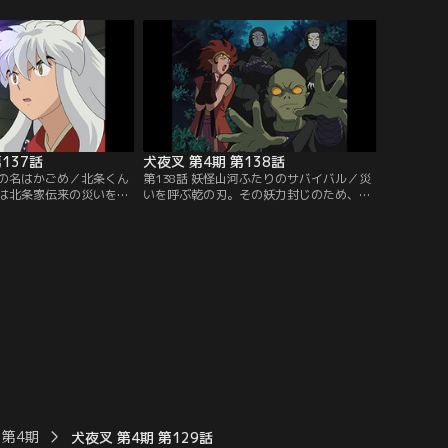
の仲を尋ねたりする。と
叉は風の傷で粉砕。操られた女たちは当て
勒が村娘に誘われている
身をして腹の中の妖を追い出せば呪縛が解
になった珊瑚は、女たち
ける。犬夜叉に女たちを任せた弥勒は、珊
を見て、単身後を追って
瑚の危機を悟り、川の中に飛び込む。だ
：バンダイチャンネル】
が、珊瑚は妖に操られていて…。【提供：
バンダイチャンネル】
137話
犬夜叉 第4期 第138話
様の名はかごめ／北条くん
第138話 妖怪山河ふたりのサバイバル／災
は北条家伝来の災いを呼
いを呼ぶ乾の刃。その妖力封じのため、風
刀」を奉納する旅の途中
雷神社へ奉納の旅に立つ秋時と犬夜叉た
する犬夜叉たち。かごめ
ち。だが、星黄泉配下の妖忍が『刃』を奪
んな時、「乾坤の薙刀」
おうと襲撃。かごめと秋時は犬夜叉たちか
異変を察知して現れた冥
ら引き離された。二人旅の中、北条家の家
」を打たせたのが星黄泉
系図に「かごめ」という名があったことを
だと明かす。しかも薙刀
思い出したかごめは、戦国の世で秋時の嫁
しく…。【提供：バンダ
になるのかと不安に駆られるが…。【提
供：バンダイチャンネル】
 第4期
犬夜叉 第4期 第129話