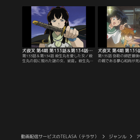
めは、合唱発表の最中にも妖怪を発見。退
と、河童と小猿を従えた
治か歌かのジレンマに陥るかごめだが、犬
輪の妖力を使う猪九戒は
夜叉が妖怪を粉砕してくれた。演劇発表に
弄し、かごめを隠れ家に
参加したかごめ。だが、そこにも妖怪が乱
計を案じ、姫君に変化し
入してきて…。【提供：バンダイチャンネ
九戒を油断させて…。【
ル】
ャンネル】
犬夜叉 第4期 第133話＆第134話（1時間スペシャル）
犬夜叉 第4期 第135
第133話＆第134話 殺生丸を愛した女／殺
第135話 弥勒の師匠最
生丸の前に現れた謎の女、娑蘿。殺生丸に
の親である夢心和尚が死
救われたことがあった娑蘿は、病での死の
犬夜叉たちは、冥土の土
間際に転生。殺生丸のために犬夜叉の鉄砕
夢心の願いを聞き出す。
牙を奪い取り、弥勒や珊瑚をガラス像にし
る名酒『霞仙人』が飲め
てしまう。だが、かごめが娑蘿の数珠を砕
はないという。弥勒たち
いて、弥勒たちを助ける。そして鉄砕牙を
ながらも酒仙人から『霞
献上しようとする娑蘿を殺生丸は、物の怪
心に届ける。だが、死期
に取り憑かれていると見破り…。【提供：
たのは夢心の勘違いで…
バンダイチャンネル】
イチャンネル】
動画配信サービスのTELASA（テラサ）
ジャンル