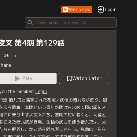
Watch now
Login
夜叉 第4期 第129話
24
mins
Share
Play
Watch Later
 you the member?
Login
29話 猪九戒と略奪された花嫁／妖怪の猪九戒が甦り、娘
を次々略奪。喜助という青年が助けを求めて楓の庵にき
退治に乗り出す犬夜叉たち。喜助の村に着くと、河童と
を従えた猪九戒が登場。金輪の妖力を使う猪九戒は、犬
たちを翻弄し、かごめを隠れ家にさらう。弥勒は一計を
、姫君に変化した七宝を使って猪九戒を油断させて…。