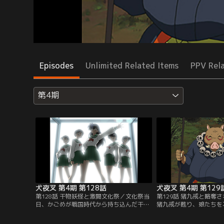
Episodes
Unlimited Related Items
PPV Rel
第4期
犬夜叉 第4期 第128話
犬夜叉 第4期 第129
第128話 干物妖怪と激闘文化祭／文化祭当
第129話 猪九戒と略奪
日、かごめが戦国時代から持ち込んだ干物
猪九戒が甦り、娘たちを
妖怪が復活。由加たちが作った料理を食い
いう青年が助けを求めて
荒らす。コンビニ食材で急場を凌いだかご
治に乗り出す犬夜叉たち