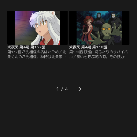
土産にかなえようと夢心の願いを聞
夜叉たちに助力を頼む。町二番の屋
き出す。すると酒仙人が造る名酒
敷の警備を担当するのは犬夜叉た
『霞仙人』が飲めれば思い残すこと
ち。町一番の屋敷担当の七宝とおば
はないという。弥勒たちは大変な目
ばチームは、こちらも透明になれば
に遭いながらも酒仙人から『霞仙
よいと気配を断つ護符と雲隠れ狐妖
人』をもらい夢心に届ける。だが、
術の合わせ技を思いつく。七宝は早
死期がきたと思っていたのは夢心の
速、透明妖術を使って待ち伏せる
勘違いで…。【提供：バンダイチャ
が…。【提供：バンダイチャンネ
ンネル】
ル】
犬夜叉 第4期 第137話
犬夜叉 第4期 第138話
第137話 ご先祖様の名はかごめ／北
第138話 妖怪山河ふたりのサバイバ
条くんのご先祖様、秋時は北条家伝
ル／災いを呼ぶ乾の刃。その妖力封
来の災いを呼ぶ妖刀「乾坤の薙刀」
じのため、風雷神社へ奉納の旅に立
を奉納する旅の途中だ。その旅に同
つ秋時と犬夜叉たち。だが、星黄泉
行する犬夜叉たち。かごめは秋時を
配下の妖忍が『刃』を奪おうと襲
応援。そんな時、「乾坤の薙刀」を
撃。かごめと秋時は犬夜叉たちから
狙う者が出現。異変を察知して現れ
引き離された。二人旅の中、北条家
た冥加は「乾坤の薙刀」を打たせた
の家系図に「かごめ」という名があ
1
のが星黄泉という妖忍の首領だと明
ったことを思い出したかごめは、戦
かす。しかも薙刀の刃は二つあるら
国の世で秋時の嫁になるのかと不安
しく…。【提供：バンダイチャンネ
に駆られるが…。【提供：バンダイ
ル】
チャンネル】