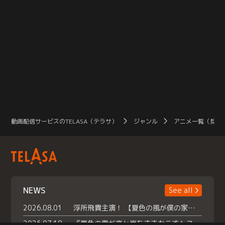
動画配信サービスのTELASA（テラサ）
ジャンル
アニメ一覧（見放
NEWS
See all
2026.08.01
浮所飛貴主演！ 【夏色の風が僕の家にやってきた】 本日よりテラサで独占配信スタート！
2026.07.18
『夏色の雲が恋と嵐をまきおこす』スペシャルメイキング 【Part1】2026年７月18日（土）23時30分～配信スタート！話題のシーンの裏側を大公開！豪華キャスト大集合！ 『武宮家 真夏の家族会議』開催！