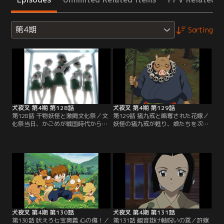
第4期
Sorting
犬夜叉 第4期 第128話
犬夜叉 第4期 第129話
第128話 干物妖怪と激闘文化祭／文
第129話 猪九戒と略奪された花嫁／
化祭当日、かごめが戦国時代から持
妖怪の猪九戒が甦り、娘たちを次々
ち込んだ干物妖怪が復活。由加たち
略奪。喜助という青年が助けを求め
が作った料理を食い荒らす。コンビ
て楓の庵にきた。退治に乗り出す犬
ニ食材で急場を凌いだかごめは、合
夜叉たち。喜助の村に着くと、河童
唱発表の最中にも妖怪を発見。退治
と小猿を従えた猪九戒が登場。金輪
か歌かのジレンマに陥るかごめだ
の妖力を使う猪九戒は、犬夜叉たち
が、犬夜叉が妖怪を粉砕してくれ
を翻弄し、かごめを隠れ家にさら
た。演劇発表に参加したかごめ。だ
う。弥勒は一計を案じ、姫君に変化
が、そこにも妖怪が乱入してき
した七宝を使って猪九戒を油断させ
て…。【提供：バンダイチャンネ
て…。【提供：バンダイチャンネ
ル】
ル】
犬夜叉 第4期 第130話
犬夜叉 第4期 第131話
第130話 吠えろ七宝奥義 心の傷！／
第131話 観音掛け軸呪いの罠／許嫁