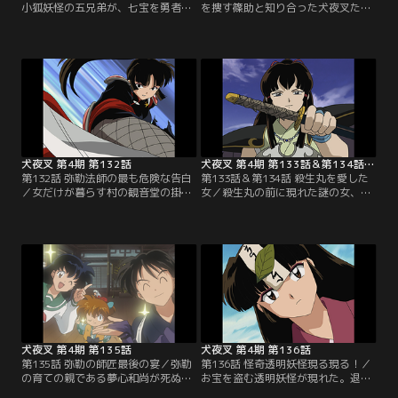
小狐妖怪の五兄弟が、七宝を勇者と
を捜す篠助と知り合った犬夜叉たち
信じ、「風の傷」を会得したいと弟
は、女だけで住む集落に案内され、
子入り。だが、教えられない七宝
男女別れて泊まることになった。珊
は、誤魔化そうとして見栄を張り、
瑚と二人きりになったかごめは、弥
最近仲良くなった村娘のみずきを化
勒と珊瑚の仲を尋ねたりする。とこ
かし、怒らせてしまう。そこへ、村
ろが、運悪く弥勒が村娘に誘われて
を荒らす妖怪が現れた。失恋と傷心
いるのを目撃。不機嫌になった珊瑚
の七宝は、「心の傷！」と叫んで妖
は、女たちが出かけていくのを見
怪に噛みつく。五兄弟も習い、妖怪
て、単身後を追ってしまい…。【提
を倒す…。【提供：バンダイチャン
供：バンダイチャンネル】
ネル】
犬夜叉 第4期 第132話
犬夜叉 第4期 第133話＆第134話（1時間スペシャル）
第132話 弥勒法師の最も危険な告白
第133話＆第134話 殺生丸を愛した
／女だけが暮らす村の観音堂の掛け
女／殺生丸の前に現れた謎の女、娑
軸に封じられた妖怪が復活し、川底
蘿。殺生丸に救われたことがあった
に沈んでいた本体と合体して山椒魚
娑蘿は、病での死の間際に転生。殺
妖怪の本性を現した。犬夜叉は風の
生丸のために犬夜叉の鉄砕牙を奪い
傷で粉砕。操られた女たちは当て身
取り、弥勒や珊瑚をガラス像にして
をして腹の中の妖を追い出せば呪縛
しまう。だが、かごめが娑蘿の数珠
が解ける。犬夜叉に女たちを任せた
を砕いて、弥勒たちを助ける。そし
弥勒は、珊瑚の危機を悟り、川の中
て鉄砕牙を献上しようとする娑蘿を
に飛び込む。だが、珊瑚は妖に操ら
殺生丸は、物の怪に取り憑かれてい
れていて…。【提供：バンダイチャ
ると見破り…。【提供：バンダイチ
ンネル】
ャンネル】
犬夜叉 第4期 第135話
犬夜叉 第4期 第136話
第135話 弥勒の師匠最後の宴／弥勒
第136話 怪奇透明妖怪現る現る！／
の育ての親である夢心和尚が死ぬら
お宝を盗む透明妖怪が現れた。退治
しい。弥勒と犬夜叉たちは、冥土の
を請け負った祓い屋のおばばは、犬