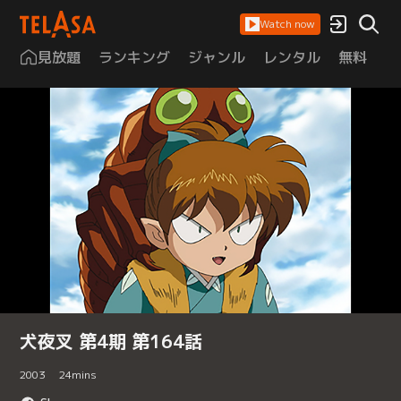
Watch now
見放題
ランキング
ジャンル
レンタル
無料
は
犬夜叉 第4期 第164話
2003
24
mins