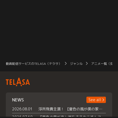
動画配信サービスのTELASA（テラサ）
ジャンル
アニメ一覧（見放
NEWS
See all
2026.08.01
浮所飛貴主演！ 【夏色の風が僕の家にやってきた】 本日よりテラサで独占配信スタート！
2026.07.18
『夏色の雲が恋と嵐をまきおこす』スペシャルメイキング 【Part1】2026年７月18日（土）23時30分～配信スタート！話題のシーンの裏側を大公開！豪華キャスト大集合！ 『武宮家 真夏の家族会議』開催！