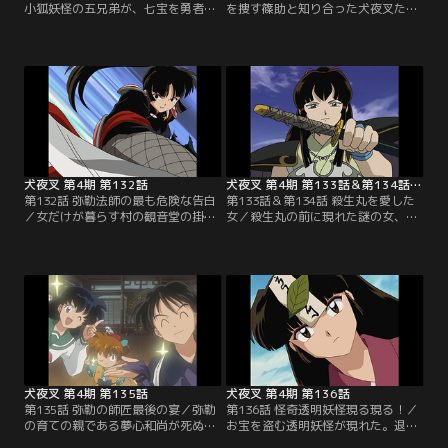
小狐妖怪の五兄弟が、七宝を勇者と
を捜す篠助と知り合った犬夜叉たち
信じ、「風の傷」を会得したいと弟
は、女だけで住む集落に案内され、
子入り。だが、教えられない七宝
男女別れて泊まることになった。珊
は、誤魔化そうとして見栄を張り、
瑚と二人きりになったかごめは、弥
最近仲良くなった村娘のみずきを化
勒と珊瑚の仲を尋ねたりする。とこ
かし、怒らせてしまう。そこへ、村
ろが、運悪く弥勒が村娘に誘われて
を荒らす妖怪が現れた。失恋と傷心
いるのを目撃。不機嫌になった珊瑚
の七宝は、「心の傷！」と叫んで妖
は、女たちが出かけていくのを見
怪に噛みつく。五兄弟も習い、妖怪
て、単身後を追ってしまい…。【提
を倒す…。【提供：バンダイチャン
供：バンダイチャンネル】
ネル】
犬夜叉 第4期 第132話
犬夜叉 第4期 第133話＆第134話（1時間スペシャル）
第132話 弥勒法師の最も危険な告白
第133話＆第134話 殺生丸を愛した
／女だけが暮らす村の観音堂の掛け
女／殺生丸の前に現れた謎の女、娑
軸に封じられた妖怪が復活し、川底
蘿。殺生丸に救われたことがあった
に沈んでいた本体と合体して山椒魚
娑蘿は、病での死の間際に転生。殺
妖怪の本性を現した。犬夜叉は風の
生丸のために犬夜叉の鉄砕牙を奪い
傷で粉砕。操られた女たちは当て身
取り、弥勒や珊瑚をガラス像にして
をして腹の中の妖を追い出せば呪縛
しまう。だが、かごめが娑蘿の数珠
が解ける。犬夜叉に女たちを任せた
を砕いて、弥勒たちを助ける。そし
弥勒は、珊瑚の危機を悟り、川の中
て鉄砕牙を献上しようとする娑蘿を
に飛び込む。だが、珊瑚は妖に操ら
殺生丸は、物の怪に取り憑かれてい
れていて…。【提供：バンダイチャ
ると見破り…。【提供：バンダイチ
ンネル】
ャンネル】
犬夜叉 第4期 第135話
犬夜叉 第4期 第136話
第135話 弥勒の師匠最後の宴／弥勒
第136話 怪奇透明妖怪現る現る！／
の育ての親である夢心和尚が死ぬら
お宝を盗む透明妖怪が現れた。退治
しい。弥勒と犬夜叉たちは、冥土の
を請け負った祓い屋のおばばは、犬