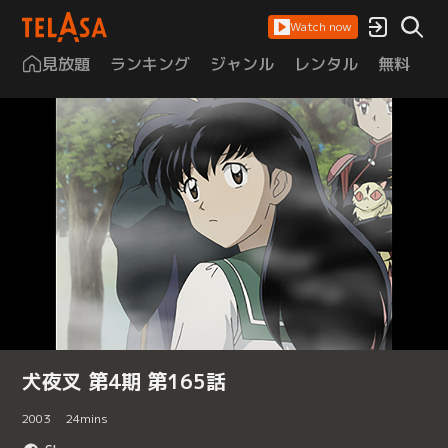
Watch now
見放題
ランキング
ジャンル
レンタル
無料
は
犬夜叉 第4期 第165話
2003
24
mins