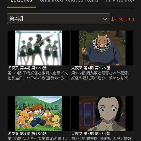
第4期
Sorting
犬夜叉 第4期 第128話
犬夜叉 第4期 第129話
第128話 干物妖怪と激闘文化祭／文
第129話 猪九戒と略奪された花嫁／
化祭当日、かごめが戦国時代から持
妖怪の猪九戒が甦り、娘たちを次々
ち込んだ干物妖怪が復活。由加たち
略奪。喜助という青年が助けを求め
が作った料理を食い荒らす。コンビ
て楓の庵にきた。退治に乗り出す犬
ニ食材で急場を凌いだかごめは、合
夜叉たち。喜助の村に着くと、河童
唱発表の最中にも妖怪を発見。退治
と小猿を従えた猪九戒が登場。金輪
か歌かのジレンマに陥るかごめだ
の妖力を使う猪九戒は、犬夜叉たち
が、犬夜叉が妖怪を粉砕してくれ
を翻弄し、かごめを隠れ家にさら
た。演劇発表に参加したかごめ。だ
う。弥勒は一計を案じ、姫君に変化
が、そこにも妖怪が乱入してき
した七宝を使って猪九戒を油断させ
て…。【提供：バンダイチャンネ
て…。【提供：バンダイチャンネ
ル】
ル】
犬夜叉 第4期 第130話
犬夜叉 第4期 第131話
第130話 吠えろ七宝奥義 心の傷！／
第131話 観音掛け軸呪いの罠／許嫁