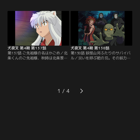
土産にかなえようと夢心の願いを聞
夜叉たちに助力を頼む。町二番の屋
き出す。すると酒仙人が造る名酒
敷の警備を担当するのは犬夜叉た
『霞仙人』が飲めれば思い残すこと
ち。町一番の屋敷担当の七宝とおば
はないという。弥勒たちは大変な目
ばチームは、こちらも透明になれば
に遭いながらも酒仙人から『霞仙
よいと気配を断つ護符と雲隠れ狐妖
人』をもらい夢心に届ける。だが、
術の合わせ技を思いつく。七宝は早
死期がきたと思っていたのは夢心の
速、透明妖術を使って待ち伏せる
勘違いで…。【提供：バンダイチャ
が…。【提供：バンダイチャンネ
ンネル】
ル】
犬夜叉 第4期 第137話
犬夜叉 第4期 第138話
第137話 ご先祖様の名はかごめ／北
第138話 妖怪山河ふたりのサバイバ
条くんのご先祖様、秋時は北条家伝
ル／災いを呼ぶ乾の刃。その妖力封
来の災いを呼ぶ妖刀「乾坤の薙刀」
じのため、風雷神社へ奉納の旅に立
を奉納する旅の途中だ。その旅に同
つ秋時と犬夜叉たち。だが、星黄泉
行する犬夜叉たち。かごめは秋時を
配下の妖忍が『刃』を奪おうと襲
応援。そんな時、「乾坤の薙刀」を
撃。かごめと秋時は犬夜叉たちから
狙う者が出現。異変を察知して現れ
引き離された。二人旅の中、北条家
た冥加は「乾坤の薙刀」を打たせた
の家系図に「かごめ」という名があ
1
のが星黄泉という妖忍の首領だと明
ったことを思い出したかごめは、戦
かす。しかも薙刀の刃は二つあるら
国の世で秋時の嫁になるのかと不安
しく…。【提供：バンダイチャンネ
に駆られるが…。【提供：バンダイ
ル】
チャンネル】