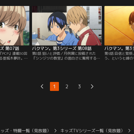
！エイジと岩瀬を
が、服部はアンケートに3位票が多いこと
しさをにじませる
を変えて『PCP』
に、逆転の可能性を発見する！「シリーズ
CD化が決定！最
叶。一方のエイジ
もの」と「ライバル」で逆転を狙う亜城木
豆の名を指名する
W』で2人を迎え
夢叶。最高と服部の評価はよいものの、自
り、絶好調の亜城
策が…？【提供：
分の原作に納得がいかない秋人…。【提
らの一言に衝撃を
供：バンダイチャンネル】
ダイチャンネル】
ズ 第07話
バクマン。第3シリーズ 第08話
バクマン。第3
PCP』連載50回
第8話 狙いと評価／月例賞に投稿された
第9話 自信と覚
る亜城木夢叶。最
『シンジツの教室』の面白さに驚愕する最
う、という七峰の
木夢叶だからと、2
高と秋人。その作者は、かつて亜城木にフ
秋人。しかし、七
。スーパーリーダ
ァンレターを書いていた七峰透という青年
は、負けてはなら
を受け、蒼樹との
だった！！七峰の担当についた小杉は、よ
す！急遽決まった
狙う平丸。しかし
く喋る七峰に圧倒されながらも、七峰の社
杉のアドバイスを
、吉田との約束を
交的な性格と頭の回転の速さに期待をよせ
峰。ネットでも話
1
2
3
！？『PCP』に集
る。『シンジツの教室』は高い評価を受け
位も1位！さらに
と秋人…。【提
ながらも…。【提供：バンダイチャンネ
ムを短期間で完成
】
ル】
ンダイチャンネル
キッズ・特撮一覧（見放題）
キッズTVシリーズ一覧（見放題）