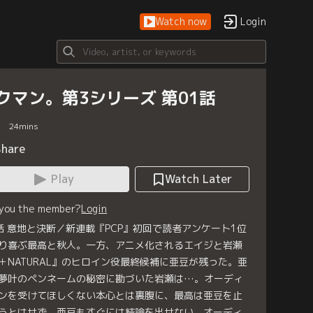
Watch now
Login
クマン。第3シリーズ 第01話
24
mins
Share
Play
Watch Later
 you the member?
Login
話 意地と決断／新連載『PCP』初回で読者アンケート1位
り喜ぶ最高と秋人。一方、アニメ化されるエイジと岩瀬
＋NATURAL』のヒロイン役最終候補に亜豆が残った。亜
夢叶のペンネームの秘密に勘づいた岩瀬は…。オーディ
ンを受けてほしくない本心とは裏腹に、最高は亜豆を止
うとはせず、亜豆もすぐには結論を出せない。オーディ