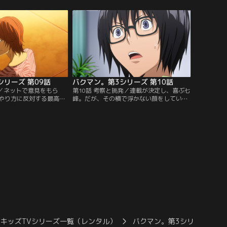
。そして『PCP』ドラマ
の作品を考えたい最高だが、秋人が『恋
高は、ヒロイン役声優に亜
太』を引き受けたことで話を切り出せな
。ノベライズ化も決ま
い。原作者として成長する秋人を見た最高
木夢叶だったが、服部か
は、とある決心をする！白鳥は本格的に連
受ける！？【提供：バン
載を目指すが、母親の強い反対を受け家出
する…。【提供：バンダイチャンネル】
シリーズ 第09話
バクマン。第3シリーズ 第10話
悟／ネットで意見をもら
第10話 考察と挑発／連載が決定し、喜ぶ七
やり方に反対する最高と
峰。だが、その横で浮かない顔をしている
峰の才能を認めた2人
小杉を気にかけた服部は、亜城木の「七峰
ないと静かに闘志を燃や
を潰す」という発言を伝える。しかし小杉
読み切り掲載作品を、小
は、不可解な発言を残し、逃げるように去
無視して完成させた七
ってしまう。小杉を編集者として扱わず、
題になり、アンケート順
不遜な態度をとる七峰。一方、服部に問い
七峰は、連載向けのネー
掛けられた最高と秋人は、七峰のアイデア
させるが…。【提供：バ
収集方を打ち明ける…。【提供：バンダイ
】
チャンネル】
キッズTVシリーズ一覧（レンタル）
バクマン。第3シリーズ