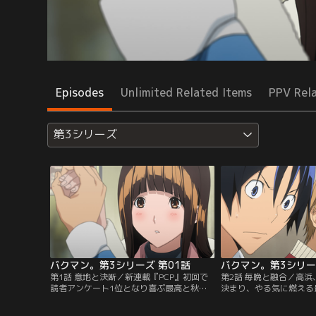
Episodes
Unlimited Related Items
PPV Rel
第3シリーズ
バクマン。第3シリーズ 第01話
バクマン。第3シリー
第1話 意地と決断／新連載『PCP』初回で
第2話 毎晩と融合／高
読者アンケート1位となり喜ぶ最高と秋
決まり、やる気に燃える
人。一方、アニメ化されるエイジと岩瀬の
「半年以内にエイジの連
『＋NATURAL』のヒロイン役最終候補に
打ち切り」という条件を