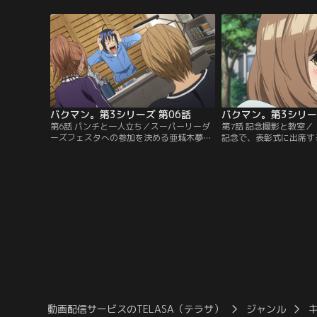
亜豆が残った。亜城木夢叶のペンネームの
こに、岩瀬から電話が…
秘密に勘づいた岩瀬は…。オーディション
超えるべく、絵のタッチ
を受けてほしくない本心とは裏腹に、最高
の順位を上げる亜城木夢
は亜豆を止めようとはせず、亜豆もすぐに
は挑戦的な手法の『CRO
は結論を出せない。オーディション当
撃つ。そして岩瀬にも秘
日…。【提供：バンダイチャンネル】
バンダイチャンネル】
バクマン。第3シリーズ 第06話
バクマン。第3シリー
第6話 パンチと一人立ち／スーパーリーダ
第7話 記念撮影と教室／『
ーズフェスタへの参加を決める亜城木夢
記念で、表彰式に出席す
叶。しかし最高は、1人で描きたいと宣
高と秋人は、2人で亜城
言！テーマに困った最高は、亜豆への想い
人一緒の記念写真を撮る
から、恋愛漫画を描く決意をする。新年会
ーズラブフェスタの結果
で、「自分もフェスタに参加させろ」と迫
お茶会を条件に新連載を
る福田。亜城木たちが恋愛漫画を描くと聞
吉田の策略を疑う平丸は
き、自分も恋愛漫画を描くと宣言する。そ
破り、思わぬ行動に出る
して、編集長に対して驚きの提案をす
中することを決めた最高
る！？【提供：バンダイチャンネル】
供：バンダイチャンネル
動画配信サービスのTELASA（テラサ）
ジャンル