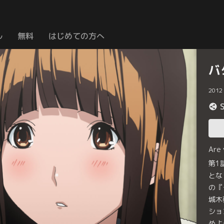
ル
無料
はじめての方へ
バ
2012
Are
第1
とな
の『
城木
ショ
めよ