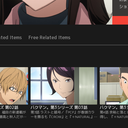
ショ
Seri
ated Items
Free Related Items
ズ 第02話
バクマン。第3シリーズ 第03話
バクマン。第3
浜、福田の新連載が
第3話 ラストと暗号／『PCP』が巻頭カラ
第4話 余裕と落と
最高と秋人だが、
ーを飾るも『CROW』と『＋NATURAL』
得し、『＋NATU
載と並ばなければ
のコラボには勝てず、順位は伸び悩む。打
『CROW』とも
聞かされ驚く。そ
ち切りの可能性に落ち込む最高と秋人だ
とする最高と秋人