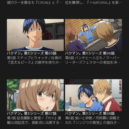
頭カラーを飾るも『CROW』と『＋
位を獲得し、『＋NATURAL』を抜
NATURAL』のコラボには勝てず、
いて、3位の『CROW』とも僅差！
順位は伸び悩む。打ち切りの可能性
打ち切り回避にホッとする最高と秋
に落ち込む最高と秋人だが、服部は
人。片や、負けた岩瀬は悔しさをに
アンケートに3位票が多いことに、
じませる。そして『PCP』ドラマCD
逆転の可能性を発見する！「シリー
化が決定！最高は、ヒロイン役声優
ズもの」と「ライバル」で逆転を狙
に亜豆の名を指名する。ノベライズ
う亜城木夢叶。最高と服部の評価は
化も決まり、絶好調の亜城木夢叶だ
よいものの、自分の原作に納得がい
ったが、服部からの一言に衝撃を受
かない秋人…。【提供：バンダイチ
ける！？【提供：バンダイチャンネ
ャンネル】
ル】
バクマン。第3シリーズ 第05話
バクマン。第3シリーズ 第06話
第5話 ステップとウォッチ／白鳥の
第6話 パンチと一人立ち／スーパー
『恋太＆ピース』の原作を持ちかけ
リーダーズフェスタへの参加を決め
られる秋人。最高は、戸惑いながら
る亜城木夢叶。しかし最高は、1人
もOKする。喜ぶ白鳥だが、最高と秋
で描きたいと宣言！テーマに困った
人の心境は複雑だった。次の作品を
最高は、亜豆への想いから、恋愛漫
考えたい最高だが、秋人が『恋太』
画を描く決意をする。新年会で、
を引き受けたことで話を切り出せな
「自分もフェスタに参加させろ」と
い。原作者として成長する秋人を見
迫る福田。亜城木たちが恋愛漫画を
た最高は、とある決心をする！白鳥
描くと聞き、自分も恋愛漫画を描く
は本格的に連載を目指すが、母親の
と宣言する。そして、編集長に対し
強い反対を受け家出する…。【提
て驚きの提案をする！？【提供：バ
供：バンダイチャンネル】
ンダイチャンネル】
バクマン。第3シリーズ 第07話
バクマン。第3シリーズ 第08話
第7話 記念撮影と教室／『PCP』連
第8話 狙いと評価／月例賞に投稿さ
載50回記念で、表彰式に出席する亜
れた『シンジツの教室』の面白さに
城木夢叶。最高と秋人は、2人で亜
驚愕する最高と秋人。その作者は、