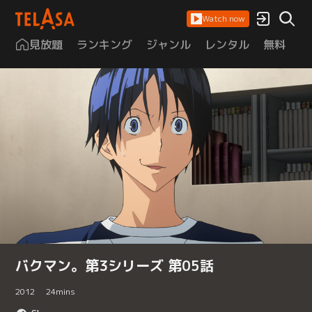
Watch now
見放題
ランキング
ジャンル
レンタル
無料
は
バクマン。第3シリーズ 第05話
2012
24
mins