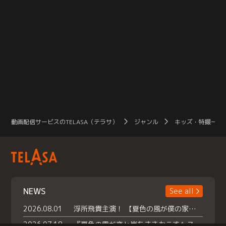
動画配信サービスのTELASA（テラサ）
ジャンル
キッズ・特撮一覧
NEWS
See all
2026.08.01
浮所飛貴主演！ 【夏色の風が僕の家にやってきた】 本日よりテラサで独占配信スタート！
2026.07.18
『夏色の雲が恋と嵐をまきおこす』スペシャルメイキング 【Part1】2026年７月18日（土）23時30分～配信スタート！話題のシーンの裏側を大公開！豪華キャスト大集合！ 『武宮家 真夏の家族会議』開催！