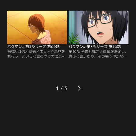
城木夢叶だからと、2人一緒の記念
かつて亜城木にファンレターを書い
写真を撮る。スーパーリーダーズラ
ていた七峰透という青年だった！！
ブフェスタの結果を受け、蒼樹との
七峰の担当についた小杉は、よく喋
お茶会を条件に新連載を狙う平丸。
る七峰に圧倒されながらも、七峰の
しかし吉田の策略を疑う平丸は、吉
社交的な性格と頭の回転の速さに期
田との約束を破り、思わぬ行動に出
待をよせる。『シンジツの教室』は
る！？『PCP』に集中することを決
高い評価を受けながらも…。【提
めた最高と秋人…。【提供：バンダ
供：バンダイチャンネル】
イチャンネル】
バクマン。第3シリーズ 第09話
バクマン。第3シリーズ 第10話
第9話 自信と覚悟／ネットで意見を
第10話 考察と挑発／連載が決定し、
もらう、という七峰のやり方に反対
喜ぶ七峰。だが、その横で浮かない
する最高と秋人。しかし、七峰の才
顔をしている小杉を気にかけた服部
能を認めた2人は、負けてはならな
は、亜城木の「七峰を潰す」という
いと静かに闘志を燃やす！急遽決ま
発言を伝える。しかし小杉は、不可
った読み切り掲載作品を、小杉のア
解な発言を残し、逃げるように去っ
ドバイスを無視して完成させた七
てしまう。小杉を編集者として扱わ
峰。ネットでも話題になり、アンケ
ず、不遜な態度をとる七峰。一方、
1
ート順位も1位！さらに七峰は、連
服部に問い掛けられた最高と秋人
載向けのネームを短期間で完成させ
は、七峰のアイデア収集方を打ち明
るが…。【提供：バンダイチャンネ
ける…。【提供：バンダイチャンネ
ル】
ル】