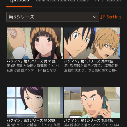
第3シリーズ
Sorting
バクマン。第3シリーズ 第01話
バクマン。第3シリーズ 第02話
第1話 意地と決断／新連載『PCP』
第2話 毎晩と融合／高浜、福田の新
初回で読者アンケート1位となり喜
連載が決まり、やる気に燃える最高
ぶ最高と秋人。一方、アニメ化され
と秋人だが、「半年以内にエイジの
るエイジと岩瀬の『＋NATURAL』
連載と並ばなければ打ち切り」とい
のヒロイン役最終候補に亜豆が残っ
う条件を聞かされ驚く。そこに、岩
た。亜城木夢叶のペンネームの秘密
瀬から電話が…！エイジと岩瀬を超
に勘づいた岩瀬は…。オーディショ
えるべく、絵のタッチを変えて
ンを受けてほしくない本心とは裏腹
『PCP』の順位を上げる亜城木夢
に、最高は亜豆を止めようとはせ
叶。一方のエイジは挑戦的な手法の
ず、亜豆もすぐには結論を出せな
『CROW』で2人を迎え撃つ。そし
い。オーディション当日…。【提
て岩瀬にも秘策が…？【提供：バン
供：バンダイチャンネル】
ダイチャンネル】
バクマン。第3シリーズ 第03話
バクマン。第3シリーズ 第04話
第3話 ラストと暗号／『PCP』が巻
第4話 余裕と落とし穴／『PCP』は4