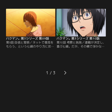
城木夢叶だからと、2人一緒の記念
かつて亜城木にファンレターを書い
写真を撮る。スーパーリーダーズラ
ていた七峰透という青年だった！！
ブフェスタの結果を受け、蒼樹との
七峰の担当についた小杉は、よく喋
お茶会を条件に新連載を狙う平丸。
る七峰に圧倒されながらも、七峰の
しかし吉田の策略を疑う平丸は、吉
社交的な性格と頭の回転の速さに期
田との約束を破り、思わぬ行動に出
待をよせる。『シンジツの教室』は
る！？『PCP』に集中することを決
高い評価を受けながらも…。【提
めた最高と秋人…。【提供：バンダ
供：バンダイチャンネル】
イチャンネル】
バクマン。第3シリーズ 第09話
バクマン。第3シリーズ 第10話
第9話 自信と覚悟／ネットで意見を
第10話 考察と挑発／連載が決定し、
もらう、という七峰のやり方に反対
喜ぶ七峰。だが、その横で浮かない
する最高と秋人。しかし、七峰の才
顔をしている小杉を気にかけた服部
能を認めた2人は、負けてはならな
は、亜城木の「七峰を潰す」という
いと静かに闘志を燃やす！急遽決ま
発言を伝える。しかし小杉は、不可
った読み切り掲載作品を、小杉のア
解な発言を残し、逃げるように去っ
ドバイスを無視して完成させた七
てしまう。小杉を編集者として扱わ
峰。ネットでも話題になり、アンケ
ず、不遜な態度をとる七峰。一方、
1
ート順位も1位！さらに七峰は、連
服部に問い掛けられた最高と秋人
載向けのネームを短期間で完成させ
は、七峰のアイデア収集方を打ち明
るが…。【提供：バンダイチャンネ
ける…。【提供：バンダイチャンネ
ル】
ル】