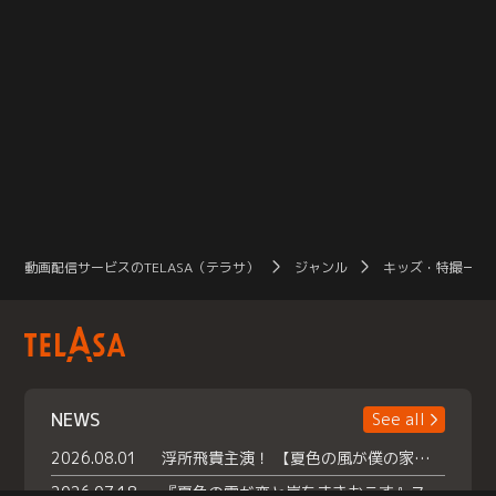
動画配信サービスのTELASA（テラサ）
ジャンル
キッズ・特撮一覧
NEWS
See all
2026.08.01
浮所飛貴主演！ 【夏色の風が僕の家にやってきた】 本日よりテラサで独占配信スタート！
2026.07.18
『夏色の雲が恋と嵐をまきおこす』スペシャルメイキング 【Part1】2026年７月18日（土）23時30分～配信スタート！話題のシーンの裏側を大公開！豪華キャスト大集合！ 『武宮家 真夏の家族会議』開催！