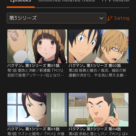
第3シリーズ
Sorting
バクマン。第3シリーズ 第01話
バクマン。第3シリーズ 第02話
第1話 意地と決断／新連載『PCP』
第2話 毎晩と融合／高浜、福田の新
初回で読者アンケート1位となり喜
連載が決まり、やる気に燃える最高
ぶ最高と秋人。一方、アニメ化され
と秋人だが、「半年以内にエイジの
るエイジと岩瀬の『＋NATURAL』
連載と並ばなければ打ち切り」とい
のヒロイン役最終候補に亜豆が残っ
う条件を聞かされ驚く。そこに、岩
た。亜城木夢叶のペンネームの秘密
瀬から電話が…！エイジと岩瀬を超
に勘づいた岩瀬は…。オーディショ
えるべく、絵のタッチを変えて
ンを受けてほしくない本心とは裏腹
『PCP』の順位を上げる亜城木夢
に、最高は亜豆を止めようとはせ
叶。一方のエイジは挑戦的な手法の
ず、亜豆もすぐには結論を出せな
『CROW』で2人を迎え撃つ。そし
い。オーディション当日…。【提
て岩瀬にも秘策が…？【提供：バン
供：バンダイチャンネル】
ダイチャンネル】
バクマン。第3シリーズ 第03話
バクマン。第3シリーズ 第04話
第3話 ラストと暗号／『PCP』が巻
第4話 余裕と落とし穴／『PCP』は4