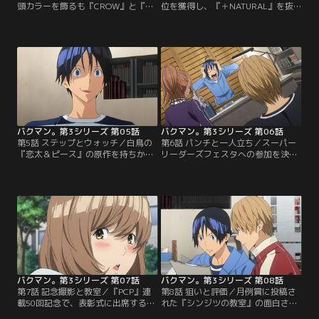
頭カラーを飾るも『CROW』と『＋
位を獲得し、『＋NATURAL』を抜
NATURAL』のコラボには勝てず、
いて、3位の『CROW』とも僅差！
順位は伸び悩む。打ち切りの可能性
打ち切り回避にホッとする最高と秋
に落ち込む最高と秋人だが、服部は
人。片や、負けた岩瀬は悔しさをに
アンケートに3位票が多いことに、
じませる。そして『PCP』ドラマCD
逆転の可能性を発見する！「シリー
化が決定！最高は、ヒロイン役声優
ズもの」と「ライバル」で逆転を狙
に亜豆の名を指名する。ノベライズ
う亜城木夢叶。最高と服部の評価は
化も決まり、絶好調の亜城木夢叶だ
よいものの、自分の原作に納得がい
ったが、服部からの一言に衝撃を受
かない秋人…。【提供：バンダイチ
ける！？【提供：バンダイチャンネ
ャンネル】
ル】
バクマン。第3シリーズ 第05話
バクマン。第3シリーズ 第06話
第5話 ステップとウォッチ／白鳥の
第6話 パンチと一人立ち／スーパー
『恋太＆ピース』の原作を持ちかけ
リーダーズフェスタへの参加を決め
られる秋人。最高は、戸惑いながら
る亜城木夢叶。しかし最高は、1人
もOKする。喜ぶ白鳥だが、最高と秋
で描きたいと宣言！テーマに困った
人の心境は複雑だった。次の作品を
最高は、亜豆への想いから、恋愛漫
考えたい最高だが、秋人が『恋太』
画を描く決意をする。新年会で、
を引き受けたことで話を切り出せな
「自分もフェスタに参加させろ」と
い。原作者として成長する秋人を見
迫る福田。亜城木たちが恋愛漫画を
た最高は、とある決心をする！白鳥
描くと聞き、自分も恋愛漫画を描く
は本格的に連載を目指すが、母親の
と宣言する。そして、編集長に対し
強い反対を受け家出する…。【提
て驚きの提案をする！？【提供：バ
供：バンダイチャンネル】
ンダイチャンネル】
バクマン。第3シリーズ 第07話
バクマン。第3シリーズ 第08話
第7話 記念撮影と教室／『PCP』連
第8話 狙いと評価／月例賞に投稿さ
載50回記念で、表彰式に出席する亜
れた『シンジツの教室』の面白さに
城木夢叶。最高と秋人は、2人で亜
驚愕する最高と秋人。その作者は、