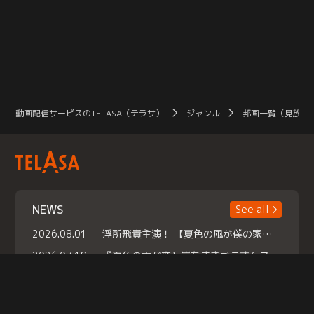
動画配信サービスのTELASA（テラサ）
ジャンル
邦画一覧（見放題
NEWS
See all
2026.08.01
浮所飛貴主演！ 【夏色の風が僕の家にやってきた】 本日よりテラサで独占配信スタート！
2026.07.18
『夏色の雲が恋と嵐をまきおこす』スペシャルメイキング 【Part1】2026年７月18日（土）23時30分～配信スタート！話題のシーンの裏側を大公開！豪華キャスト大集合！ 『武宮家 真夏の家族会議』開催！
2026.07.15
救命医・遥（今田）の《心揺さぶる過去》や、 麻酔科医・権野（船越英一郎）の《謎多きプライベート》など… 《知られざるエピソード》を独占配信！