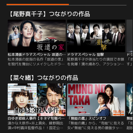
【尾野真千子】つながりの作品
松本清張ドラマスペシャル 坂道の家
ドラマスペシャル 狙撃
松本清張の屈指の名作「坂道の家」
尾野真千子が体当たりの演技で本領
「
を現代を舞台にリメイクしたドラマ
を発揮！濡れ場あり、アクションあ
す
スペシャル。若く美しい女と冴えな
り！警察組織の闇に挑む、命知らず
た
い初老の男、そして思いがけず女と
な女刑事役を熱演！！15年前に起き
衝
【菜々緒】つながりの作品
再会した初恋の男、という3人の金
た『次期首相候補狙撃事件』を、監
奈
と愛欲にまつわる駆け引きを描きま
察官として捜査することになった尾
住
す。
野演じる涼子の前に現れるのは、さ
と
まざまな思惑を持った組織の人間た
せた
ち。
告
現
白ゆき姫殺人事件【キネマ旬報ベスト・テン主演男優賞】【井上真央、綾野剛出演】
「無能の鷹」スピンオフ
無
湊かなえ原作×井上真央、綾野剛出
「無能の鷹」から、“有能”に見える
「
演×中村義洋監督作品！！国定公
女×“無能”に見える男の最強タッグ
超
園・しぐれ谷で誰もが認める美人
が更に大活躍（！？）するスピンオ
鷹