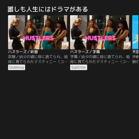
OLが惨殺された。全身をめった刺
フドラマが爆誕！ドラマ本編では描
化
誰しも人生にはドラマがある
しにされ、その後火をつけられた不
き切れなかった、原作コミックの≪
つ
可解な殺人事件を巡り、一人の女に
神回≫を実写化し、テラサ独占配信
落
疑惑の目が集まる。彼女の名前は城
でお届け！メインビジュアルは…本
い
野美姫。テレビ報道は過熱し、ネッ
編と真逆！？エロスと危険に溢れた
か
トは炎上。果たして城野美姫は残忍
ラブビジュアル！
を
な魔女なのか？それとも…。
な
ハスラーズ／吹替
ハスラーズ／字幕
天
吹替／幼少の頃に母に捨てられ、祖
字幕／幼少の頃に母に捨てられ、祖
沖
母に育てられたデスティニー（コン
母に育てられたデスティニー（コン
跡
スタンス・ウー）は、祖母を養うた
スタンス・ウー）は、祖母を養うた
自
Dubbing
Subtitle
め、ストリップクラブで働き始め
め、ストリップクラブで働き始め
い
る。そこでトップダンサーとして活
る。そこでトップダンサーとして活
と
躍するラモーナ（ジェニファー・ロ
躍するラモーナ（ジェニファー・ロ
痛
ペス）と出会い、姉妹のように親し
ペス）と出会い、姉妹のように親し
縄
い関係に。2人は協力し合うことで
い関係に。2人は協力し合うことで
買
大金を稼ぐようになる。しかし
大金を稼ぐようになる。しかし
ン
2008 年に起きた金融危機によ
2008 年に起きた金融危機によ
知
り…。
り…。