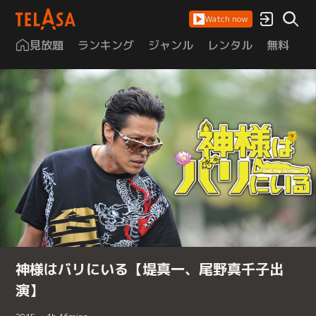
Watch now
見放題
ランキング
ジャンル
レンタル
無料
は
神様はバリにいる【堤真一、尾野真千子出
演】