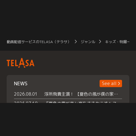
動画配信サービスのTELASA（テラサ）
ジャンル
キッズ・特撮一覧
NEWS
See all
2026.08.01
浮所飛貴主演！ 【夏色の風が僕の家にやってきた】 本日よりテラサで独占配信スタート！
2026.07.18
『夏色の雲が恋と嵐をまきおこす』スペシャルメイキング 【Part1】2026年７月18日（土）23時30分～配信スタート！話題のシーンの裏側を大公開！豪華キャスト大集合！ 『武宮家 真夏の家族会議』開催！
2026.07.15
救命医・遥（今田）の《心揺さぶる過去》や、 麻酔科医・権野（船越英一郎）の《謎多きプライベート》など… 《知られざるエピソード》を独占配信！