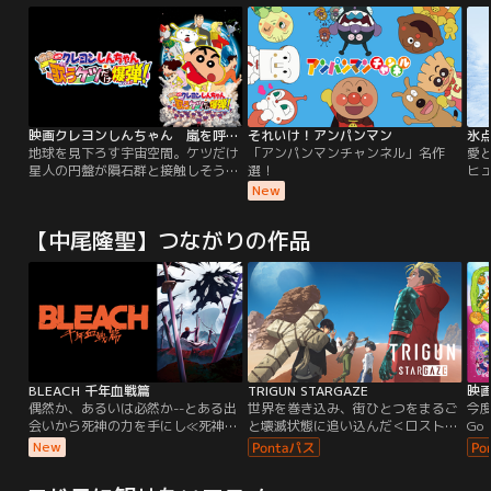
映画クレヨンしんちゃん 嵐を呼ぶ 歌うケツだけ爆弾！
それいけ！アンパンマン
氷点
地球を見下ろす宇宙空間。ケツだけ
「アンパンマンチャンネル」名作
愛
星人の円盤が隕石群と接触しそうに
選！
ヒ
なっている。隕石群に爆弾を仕掛け
と
New
衝突を避ける事が出来たが、誤って
て
一発の不発弾が地球に落下して行っ
江
【中尾隆聖】つながりの作品
てしまった…。地球上では、二泊三
口
日の沖縄旅行を楽しんでいる野原一
し
家。ふとしたことからシロのお尻に
夏
変なものがくっついてしまう。面白
娘
がって、たいして気にも留めない野
か
原一家。
は
BLEACH 千年血戦篇
TRIGUN STARGAZE
偶然か、あるいは必然か--とある出
世界を巻き込み、街ひとつをまるご
今
会いから死神の力を手にし≪死神代
と壊滅状態に追い込んだ＜ロスト・
Go
行≫となった黒崎一護は、現世で死
ジュライ＞から2年半。先輩記者と
き
New
した魂魄が集う場所・尸魂界（ソウ
なったメリルは、後輩・ミリィとと
わ
ル・ソサエティ）の動乱に巻き込ま
もにヴァッシュの捜索を続ける中で
ン