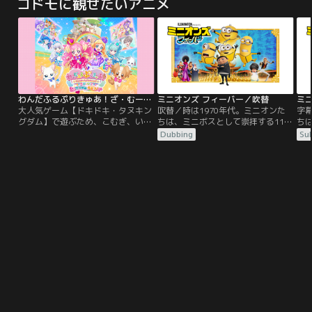
コドモに観せたいアニメ
れ、熾烈な戦いの中、仲間と共に大
ニコラスと再会。再び発生し始めた
こ
きく成長を遂げてきた。そんな一護
プラント強奪事件に、ミリオンズ・
に
の暮らす空座町（からくらちょう）
ナイヴズ一派の影を感じていた。一
た
で異変が起こる。新たなる死神と、
方、辺境の町でエリクスと名を変え
に
新たなる敵の出現。そして救いを求
密やかに暮らしていたヴァッシュだ
める声。
ったが、そこへ三番艦“ホーム”の
SOSを告げる少女・ジェシカが現れ
る。大切な人々を守るため、因縁を
断つことを決意するヴァッシュ--そ
わんだふるぷりきゅあ！ざ・むーびー！ドキドキ・ゲームの世界で大冒険！
ミニオンズ フィーバー／吹替
ミ
れぞれの運命が噛み合い再び物語が
大人気ゲーム【ドキドキ・タヌキン
吹替／時は1970年代。ミニオンた
字幕
動き出した時、宇宙の彼方から通信
グダム】で遊ぶため、こむぎ、いろ
ちは、ミニボスとして崇拝する11歳
ち
が降り注ぐ。「我々は地球からの移
は、ユキ、まゆ、大福、悟が集合！
の少年グルーのもと、日々悪事を働
の
Dubbing
Sub
民船団。希望者は、我々と共に新天
ただのゲームのはずが…あやしいタ
いていた。ある日、少年グルーが何
い
地へ向かうことができる--。」巻き
ヌキがいるゲームの世界に入っちゃ
者かに連れ去られてしまう！ミニボ
者
起こる歓喜と興奮。しかしそれをあ
った！？さらに大ピンチ！こむぎ
ス救出のために奔走するケビン・ス
ス
ざ笑うように、蘇った片翼の天使が
は、いろはやみんなと離れ離れ
チュアート・ボブは、ある事件をき
チ
絶望と恐怖をもたらす。狂乱のるつ
に…！？大好きないろはに会うため
っかけにカンフー・マスターと出会
っ
ぼとなった惑星で、運命は遂に決着
に、こむぎはいろんなゲーム対決に
い、弟子入りを志願する。それは、
い
する。
挑戦することに！
幾重もの試練が待ち受ける、険しき
幾
道の始まりだった…。
道