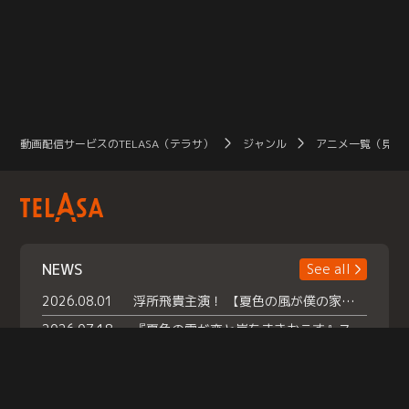
元の時代に戻ることができるの
か…！？
動画配信サービスのTELASA（テラサ）
ジャンル
アニメ一覧（見放
NEWS
See all
2026.08.01
浮所飛貴主演！ 【夏色の風が僕の家にやってきた】 本日よりテラサで独占配信スタート！
2026.07.18
『夏色の雲が恋と嵐をまきおこす』スペシャルメイキング 【Part1】2026年７月18日（土）23時30分～配信スタート！話題のシーンの裏側を大公開！豪華キャスト大集合！ 『武宮家 真夏の家族会議』開催！
2026.07.15
救命医・遥（今田）の《心揺さぶる過去》や、 麻酔科医・権野（船越英一郎）の《謎多きプライベート》など… 《知られざるエピソード》を独占配信！