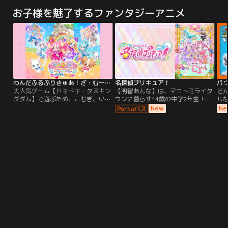
ル・ソサエティ）の動乱に巻き込ま
もにヴァッシュの捜索を続ける中で
ン
お子様を魅了するファンタジーアニメ
れ、熾烈な戦いの中、仲間と共に大
ニコラスと再会。再び発生し始めた
こ
きく成長を遂げてきた。そんな一護
プラント強奪事件に、ミリオンズ・
に
の暮らす空座町（からくらちょう）
ナイヴズ一派の影を感じていた。一
た
で異変が起こる。新たなる死神と、
方、辺境の町でエリクスと名を変え
に
新たなる敵の出現。そして救いを求
密やかに暮らしていたヴァッシュだ
める声。
ったが、そこへ三番艦“ホーム”の
SOSを告げる少女・ジェシカが現れ
る。大切な人々を守るため、因縁を
断つことを決意するヴァッシュ--そ
わんだふるぷりきゅあ！ざ・むーびー！ドキドキ・ゲームの世界で大冒険！
名探偵プリキュア！
パ
れぞれの運命が噛み合い再び物語が
大人気ゲーム【ドキドキ・タヌキン
【明智あんな】は、マコトミライタ
ど
動き出した時、宇宙の彼方から通信
グダム】で遊ぶため、こむぎ、いろ
ウンに暮らす14歳の中学2年生！誕
ル
が降り注ぐ。「我々は地球からの移
は、ユキ、まゆ、大福、悟が集合！
生日に現れた妖精【ポチタン】と、
ト
New
Ne
民船団。希望者は、我々と共に新天
ただのゲームのはずが…あやしいタ
お部屋にあったペンダントに導かれ
ム
地へ向かうことができる--。」巻き
ヌキがいるゲームの世界に入っちゃ
て2027年から1999年のまことみら
住
起こる歓喜と興奮。しかしそれをあ
った！？さらに大ピンチ！こむぎ
い市にタイムスリップ…！そこで出
た
ざ笑うように、蘇った片翼の天使が
は、いろはやみんなと離れ離れ
会ったのは、名探偵に憧れている14
う
絶望と恐怖をもたらす。狂乱のるつ
に…！？大好きないろはに会うため
歳の女の子【小林みくる】！そんな
こ
ぼとなった惑星で、運命は遂に決着
に、こむぎはいろんなゲーム対決に
中、事件発生！？大切なものを盗ま
ク
する。
挑戦することに！
れて困っている人がいるみたい…！
ブ
事件は【怪盗団ファントム】のしわ
活
ざ…！？困っている人を見逃せな
い…！そんな思いから、あんなとみ
くるは【名探偵プリキュア】に変
身！！名探偵プリキュアがみんなの
笑顔を推理で守る！「そのナゾ！キ
ュアット解決！」そして、あんなは