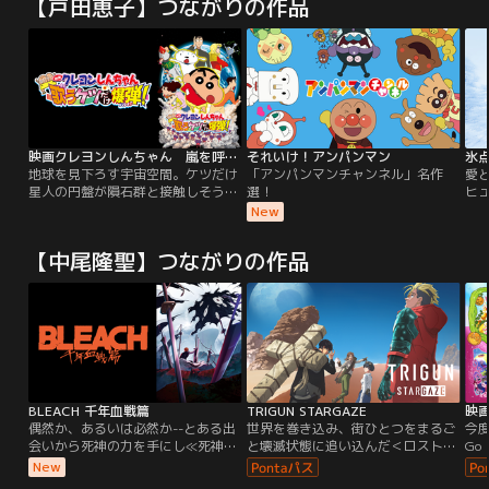
【戸田恵子】つながりの作品
映画クレヨンしんちゃん 嵐を呼ぶ 歌うケツだけ爆弾！
それいけ！アンパンマン
氷点
地球を見下ろす宇宙空間。ケツだけ
「アンパンマンチャンネル」名作
愛
星人の円盤が隕石群と接触しそうに
選！
ヒ
なっている。隕石群に爆弾を仕掛け
と
New
衝突を避ける事が出来たが、誤って
て
一発の不発弾が地球に落下して行っ
江
【中尾隆聖】つながりの作品
てしまった…。地球上では、二泊三
口
日の沖縄旅行を楽しんでいる野原一
し
家。ふとしたことからシロのお尻に
夏
変なものがくっついてしまう。面白
娘
がって、たいして気にも留めない野
か
原一家。
は
BLEACH 千年血戦篇
TRIGUN STARGAZE
偶然か、あるいは必然か--とある出
世界を巻き込み、街ひとつをまるご
今
会いから死神の力を手にし≪死神代
と壊滅状態に追い込んだ＜ロスト・
Go
行≫となった黒崎一護は、現世で死
ジュライ＞から2年半。先輩記者と
き
New
した魂魄が集う場所・尸魂界（ソウ
なったメリルは、後輩・ミリィとと
わ