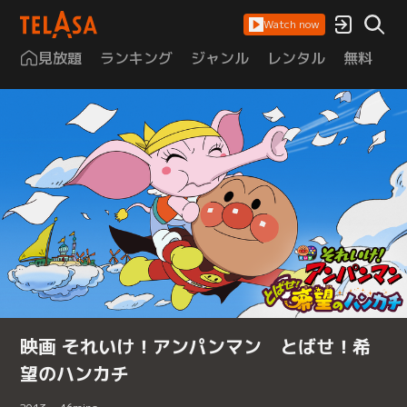
Watch now
見放題
ランキング
ジャンル
レンタル
無料
は
映画 それいけ！アンパンマン とばせ！希
望のハンカチ